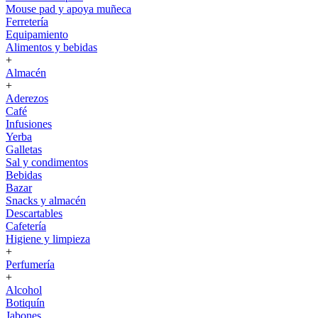
Mouse pad y apoya muñeca
Ferretería
Equipamiento
Alimentos y bebidas
+
Almacén
+
Aderezos
Café
Infusiones
Yerba
Galletas
Sal y condimentos
Bebidas
Bazar
Snacks y almacén
Descartables
Cafetería
Higiene y limpieza
+
Perfumería
+
Alcohol
Botiquín
Jabones