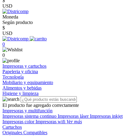
$
USD
Moneda
Según producto
$
USD
0
0
Impresoras y cartuchos
Papeleria y oficina
Tecnología
Mobiliario y equipamiento
Alimentos y bebidas
Higiene y limpieza
El producto fue agregado correctamente
Impresoras y multifunción
Impresoras sistema continuo
Impresoras láser
Impresoras inkjet
Impresoras color
Impresoras wifi
Ver más
Cartuchos
Originales
Compatibles