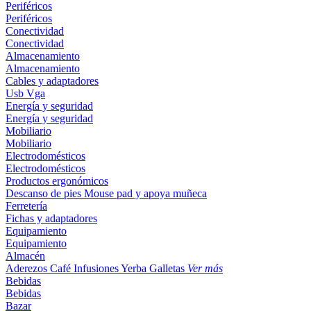
Periféricos
Periféricos
Conectividad
Conectividad
Almacenamiento
Almacenamiento
Cables y adaptadores
Usb
Vga
Energía y seguridad
Energía y seguridad
Mobiliario
Mobiliario
Electrodomésticos
Electrodomésticos
Productos ergonómicos
Descanso de pies
Mouse pad y apoya muñeca
Ferretería
Fichas y adaptadores
Equipamiento
Equipamiento
Almacén
Aderezos
Café
Infusiones
Yerba
Galletas
Ver más
Bebidas
Bebidas
Bazar