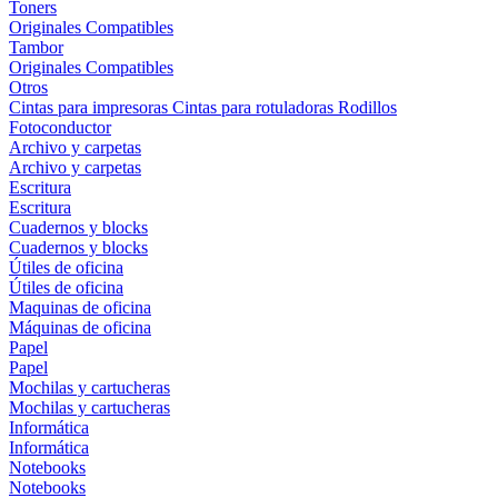
Toners
Originales
Compatibles
Tambor
Originales
Compatibles
Otros
Cintas para impresoras
Cintas para rotuladoras
Rodillos
Fotoconductor
Archivo y carpetas
Archivo y carpetas
Escritura
Escritura
Cuadernos y blocks
Cuadernos y blocks
Útiles de oficina
Útiles de oficina
Maquinas de oficina
Máquinas de oficina
Papel
Papel
Mochilas y cartucheras
Mochilas y cartucheras
Informática
Informática
Notebooks
Notebooks