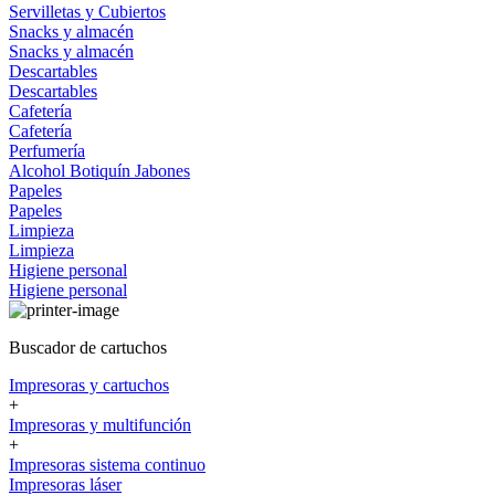
Servilletas y Cubiertos
Snacks y almacén
Snacks y almacén
Descartables
Descartables
Cafetería
Cafetería
Perfumería
Alcohol
Botiquín
Jabones
Papeles
Papeles
Limpieza
Limpieza
Higiene personal
Higiene personal
Buscador de cartuchos
Impresoras y cartuchos
+
Impresoras y multifunción
+
Impresoras sistema continuo
Impresoras láser