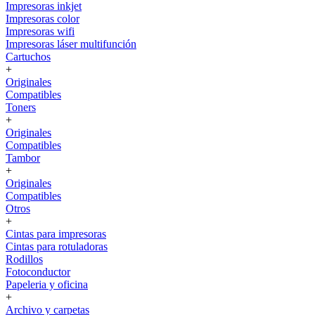
Impresoras inkjet
Impresoras color
Impresoras wifi
Impresoras láser multifunción
Cartuchos
+
Originales
Compatibles
Toners
+
Originales
Compatibles
Tambor
+
Originales
Compatibles
Otros
+
Cintas para impresoras
Cintas para rotuladoras
Rodillos
Fotoconductor
Papeleria y oficina
+
Archivo y carpetas