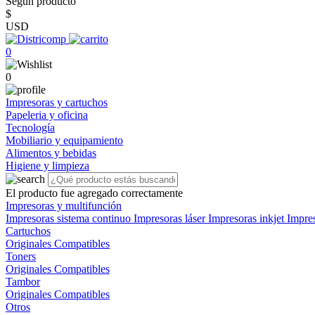
Según producto
$
USD
0
0
Impresoras y cartuchos
Papeleria y oficina
Tecnología
Mobiliario y equipamiento
Alimentos y bebidas
Higiene y limpieza
El producto fue agregado correctamente
Impresoras y multifunción
Impresoras sistema continuo
Impresoras láser
Impresoras inkjet
Impre
Cartuchos
Originales
Compatibles
Toners
Originales
Compatibles
Tambor
Originales
Compatibles
Otros