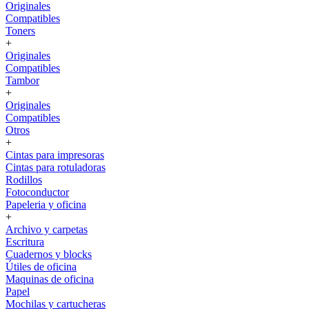
Originales
Compatibles
Toners
+
Originales
Compatibles
Tambor
+
Originales
Compatibles
Otros
+
Cintas para impresoras
Cintas para rotuladoras
Rodillos
Fotoconductor
Papeleria y oficina
+
Archivo y carpetas
Escritura
Cuadernos y blocks
Útiles de oficina
Maquinas de oficina
Papel
Mochilas y cartucheras