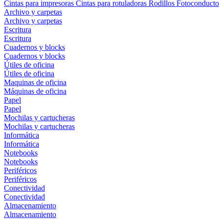
Cintas para impresoras
Cintas para rotuladoras
Rodillos
Fotoconducto
Archivo y carpetas
Archivo y carpetas
Escritura
Escritura
Cuadernos y blocks
Cuadernos y blocks
Útiles de oficina
Útiles de oficina
Maquinas de oficina
Máquinas de oficina
Papel
Papel
Mochilas y cartucheras
Mochilas y cartucheras
Informática
Informática
Notebooks
Notebooks
Periféricos
Periféricos
Conectividad
Conectividad
Almacenamiento
Almacenamiento