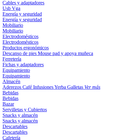
Cables y adaptadores
Usb
Vga
Energía y seguridad
Energía y seguridad
Mobiliario
Mobiliario
Electrodomésticos
Electrodomésticos
Productos ergonómicos
Descanso de pies
Mouse pad y apoya muñeca
Ferretería
Fichas y adaptadores
Equipamiento
Equipamiento
Almacén
Aderezos
Café
Infusiones
Yerba
Galletas
Ver más
Bebidas
Bebidas
Bazar
Servilletas y Cubiertos
Snacks y almacén
Snacks y almacén
Descartables
Descartables
Cafetería