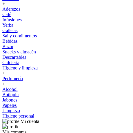
+
Aderezos
Café
Infusiones
Yerba
Galletas
Sal y condimentos
Bebidas
Bazar
Snacks y almacén
Descartables
Cafetería
Higiene y limpieza
+
Perfumería
+
Alcohol
Botiquín
Jabones
Papeles
Limpieza
Higiene personal
Mi cuenta
Mis compras