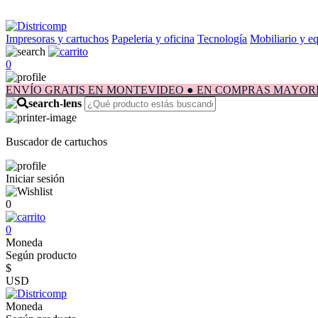
Impresoras y cartuchos
Papeleria y oficina
Tecnología
Mobiliario y e
0
ENVÍO GRATIS EN MONTEVIDEO ● EN COMPRAS MAYORES A $1.
Buscador de cartuchos
Iniciar sesión
0
0
Moneda
Según producto
$
USD
Moneda