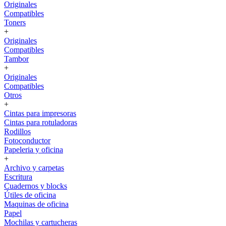
Originales
Compatibles
Toners
+
Originales
Compatibles
Tambor
+
Originales
Compatibles
Otros
+
Cintas para impresoras
Cintas para rotuladoras
Rodillos
Fotoconductor
Papeleria y oficina
+
Archivo y carpetas
Escritura
Cuadernos y blocks
Útiles de oficina
Maquinas de oficina
Papel
Mochilas y cartucheras