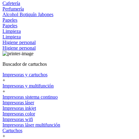
Cafetería
Perfumería
Alcohol
Botiquín
Jabones
Papeles
Papeles
Limpieza
Limpieza
Higiene personal
Higiene personal
Buscador de cartuchos
Impresoras y cartuchos
+
Impresoras y multifunción
+
Impresoras sistema continuo
Impresoras láser
Impresoras inkjet
Impresoras color
Impresoras wifi
Impresoras láser multifunción
Cartuchos
+