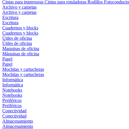
Cintas para impresoras
Cintas para rotuladoras
Rodillos
Fotoconducto
Archivo y carpetas
Archivo y carpetas
Escritura
Escritura
Cuadernos y blocks
Cuadernos y blocks
Útiles de oficina
Útiles de oficina
Maquinas de oficina
Máquinas de oficina
Papel
Papel
Mochilas y cartucheras
Mochilas y cartucheras
Informática
Informática
Notebooks
Notebooks
Periféricos
Periféricos
Conectividad
Conectividad
Almacenamiento
Almacenamiento