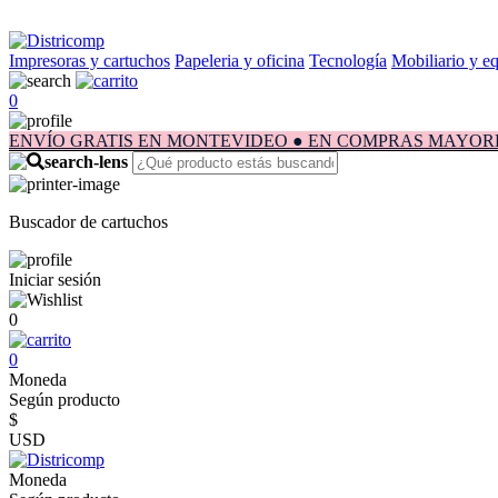
Impresoras y cartuchos
Papeleria y oficina
Tecnología
Mobiliario y e
0
ENVÍO GRATIS EN MONTEVIDEO ● EN COMPRAS MAYORES A $1.
Buscador de cartuchos
Iniciar sesión
0
0
Moneda
Según producto
$
USD
Moneda