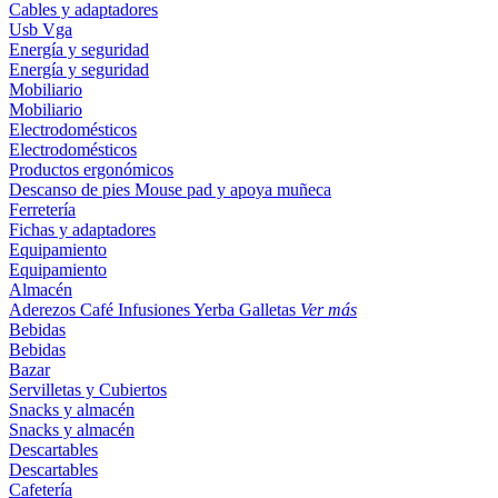
Cables y adaptadores
Usb
Vga
Energía y seguridad
Energía y seguridad
Mobiliario
Mobiliario
Electrodomésticos
Electrodomésticos
Productos ergonómicos
Descanso de pies
Mouse pad y apoya muñeca
Ferretería
Fichas y adaptadores
Equipamiento
Equipamiento
Almacén
Aderezos
Café
Infusiones
Yerba
Galletas
Ver más
Bebidas
Bebidas
Bazar
Servilletas y Cubiertos
Snacks y almacén
Snacks y almacén
Descartables
Descartables
Cafetería