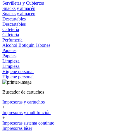
Servilletas y Cubiertos
Snacks y almacén
Snacks y almacén
Descartables
Descartables
Cafetería
Cafetería
Perfumería
Alcohol
Botiquín
Jabones
Papeles
Papeles
Limpieza
Limpieza
Higiene personal
Higiene personal
Buscador de cartuchos
Impresoras y cartuchos
+
Impresoras y multifunción
+
Impresoras sistema continuo
Impresoras láser