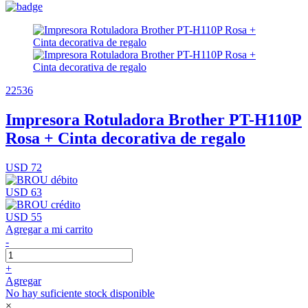
22536
Impresora Rotuladora Brother PT-H110P
Rosa + Cinta decorativa de regalo
USD 72
USD 63
USD 55
Agregar a mi carrito
-
+
Agregar
No hay suficiente stock disponible
×