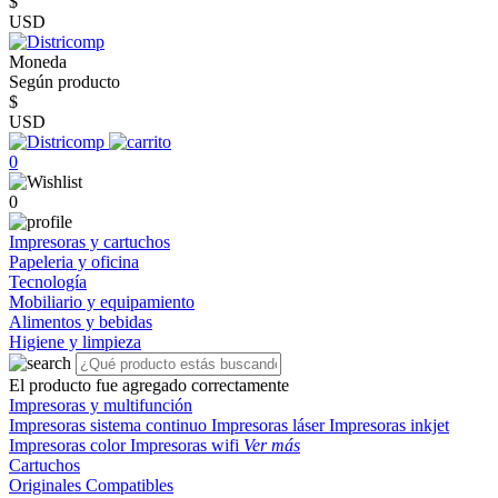
$
USD
Moneda
Según producto
$
USD
0
0
Impresoras y cartuchos
Papeleria y oficina
Tecnología
Mobiliario y equipamiento
Alimentos y bebidas
Higiene y limpieza
El producto fue agregado correctamente
Impresoras y multifunción
Impresoras sistema continuo
Impresoras láser
Impresoras inkjet
Impresoras color
Impresoras wifi
Ver más
Cartuchos
Originales
Compatibles