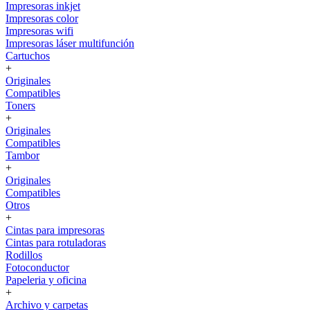
Impresoras inkjet
Impresoras color
Impresoras wifi
Impresoras láser multifunción
Cartuchos
+
Originales
Compatibles
Toners
+
Originales
Compatibles
Tambor
+
Originales
Compatibles
Otros
+
Cintas para impresoras
Cintas para rotuladoras
Rodillos
Fotoconductor
Papeleria y oficina
+
Archivo y carpetas