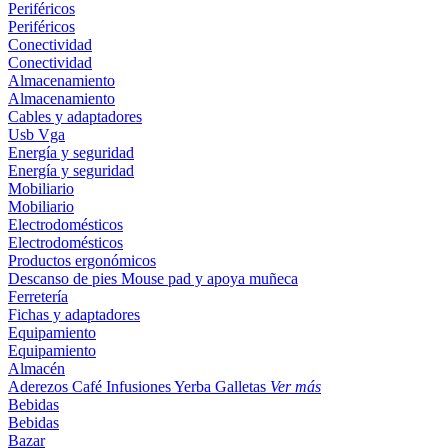
Periféricos
Periféricos
Conectividad
Conectividad
Almacenamiento
Almacenamiento
Cables y adaptadores
Usb
Vga
Energía y seguridad
Energía y seguridad
Mobiliario
Mobiliario
Electrodomésticos
Electrodomésticos
Productos ergonómicos
Descanso de pies
Mouse pad y apoya muñeca
Ferretería
Fichas y adaptadores
Equipamiento
Equipamiento
Almacén
Aderezos
Café
Infusiones
Yerba
Galletas
Ver más
Bebidas
Bebidas
Bazar