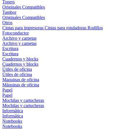
Toners
Originales
Compatibles
Tambor
Originales
Compatibles
Otros
Cintas para impresoras
Cintas para rotuladoras
Rodillos
Fotoconductor
Archivo y carpetas
Archivo y carpetas
Escritura
Escritura
Cuadernos y blocks
Cuadernos y blocks
Útiles de oficina
Útiles de oficina
Maquinas de oficina
Máquinas de oficina
Papel
Papel
Mochilas y cartucheras
Mochilas y cartucheras
Informática
Informática
Notebooks
Notebooks