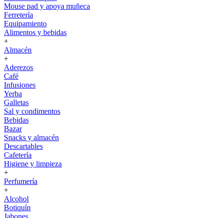
Mouse pad y apoya muñeca
Ferretería
Equipamiento
Alimentos y bebidas
+
Almacén
+
Aderezos
Café
Infusiones
Yerba
Galletas
Sal y condimentos
Bebidas
Bazar
Snacks y almacén
Descartables
Cafetería
Higiene y limpieza
+
Perfumería
+
Alcohol
Botiquín
Jabones