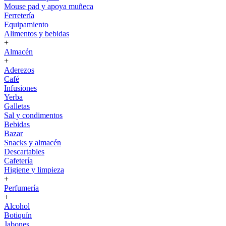
Mouse pad y apoya muñeca
Ferretería
Equipamiento
Alimentos y bebidas
+
Almacén
+
Aderezos
Café
Infusiones
Yerba
Galletas
Sal y condimentos
Bebidas
Bazar
Snacks y almacén
Descartables
Cafetería
Higiene y limpieza
+
Perfumería
+
Alcohol
Botiquín
Jabones