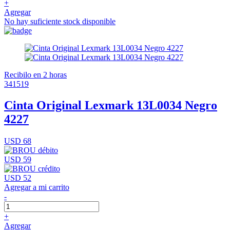
+
Agregar
No hay suficiente stock disponible
Recibilo en 2 horas
341519
Cinta Original Lexmark 13L0034 Negro
4227
USD 68
USD 59
USD 52
Agregar a mi carrito
-
+
Agregar