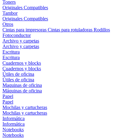
Toners
Originales
Compatibles
Tambor
Originales
Compatibles
Otros
Cintas para impresoras
Cintas para rotuladoras
Rodillos
Fotoconductor
Archivo y carpetas
Archivo y carpetas
Escritura
Escritura
Cuadernos y blocks
Cuadernos y blocks
Útiles de oficina
Útiles de oficina
Maquinas de oficina
Máquinas de oficina
Papel
Papel
Mochilas y cartucheras
Mochilas y cartucheras
Informática
Informática
Notebooks
Notebooks