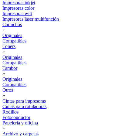
Impresoras inkjet
Impresoras color
Impresoras wifi
Impresoras láser multifunción
Cartuchos
+
Originales
Compatibles
Toners
+
Originales
Compatibles
Tambor
+
Originales
Compatibles
Otros
+
Cintas para impresoras
Cintas para rotuladoras
Rodillos
Fotoconductor
Papeleria y oficina
+
Archivo y carpetas