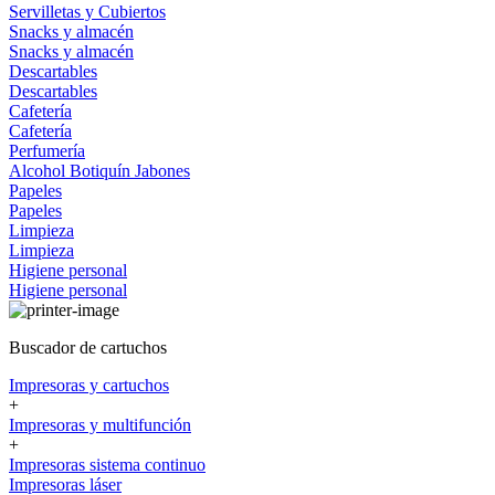
Servilletas y Cubiertos
Snacks y almacén
Snacks y almacén
Descartables
Descartables
Cafetería
Cafetería
Perfumería
Alcohol
Botiquín
Jabones
Papeles
Papeles
Limpieza
Limpieza
Higiene personal
Higiene personal
Buscador de cartuchos
Impresoras y cartuchos
+
Impresoras y multifunción
+
Impresoras sistema continuo
Impresoras láser