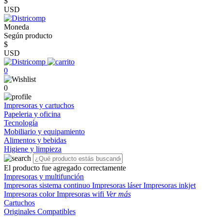
$
USD
Moneda
Según producto
$
USD
0
0
Impresoras y cartuchos
Papeleria y oficina
Tecnología
Mobiliario y equipamiento
Alimentos y bebidas
Higiene y limpieza
El producto fue agregado correctamente
Impresoras y multifunción
Impresoras sistema continuo
Impresoras láser
Impresoras inkjet
Impresoras color
Impresoras wifi
Ver más
Cartuchos
Originales
Compatibles