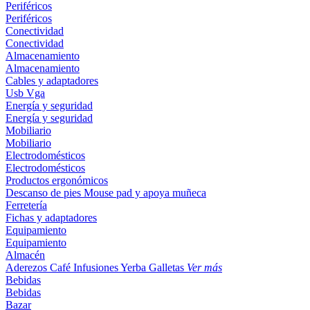
Periféricos
Periféricos
Conectividad
Conectividad
Almacenamiento
Almacenamiento
Cables y adaptadores
Usb
Vga
Energía y seguridad
Energía y seguridad
Mobiliario
Mobiliario
Electrodomésticos
Electrodomésticos
Productos ergonómicos
Descanso de pies
Mouse pad y apoya muñeca
Ferretería
Fichas y adaptadores
Equipamiento
Equipamiento
Almacén
Aderezos
Café
Infusiones
Yerba
Galletas
Ver más
Bebidas
Bebidas
Bazar