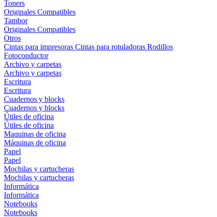
Toners
Originales
Compatibles
Tambor
Originales
Compatibles
Otros
Cintas para impresoras
Cintas para rotuladoras
Rodillos
Fotoconductor
Archivo y carpetas
Archivo y carpetas
Escritura
Escritura
Cuadernos y blocks
Cuadernos y blocks
Útiles de oficina
Útiles de oficina
Maquinas de oficina
Máquinas de oficina
Papel
Papel
Mochilas y cartucheras
Mochilas y cartucheras
Informática
Informática
Notebooks
Notebooks