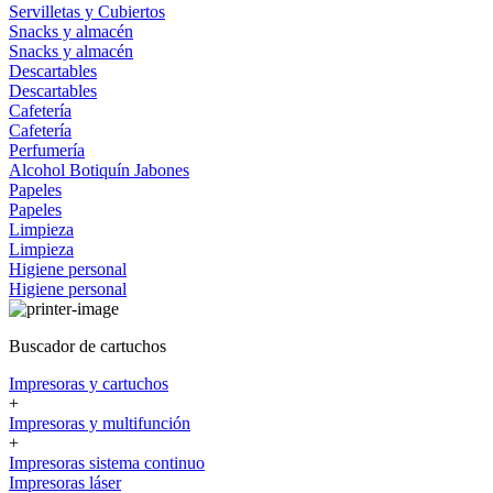
Servilletas y Cubiertos
Snacks y almacén
Snacks y almacén
Descartables
Descartables
Cafetería
Cafetería
Perfumería
Alcohol
Botiquín
Jabones
Papeles
Papeles
Limpieza
Limpieza
Higiene personal
Higiene personal
Buscador de cartuchos
Impresoras y cartuchos
+
Impresoras y multifunción
+
Impresoras sistema continuo
Impresoras láser