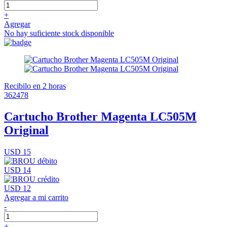
+
Agregar
No hay suficiente stock disponible
Recibilo en 2 horas
362478
Cartucho Brother Magenta LC505M
Original
USD 15
USD 14
USD 12
Agregar a mi carrito
-
+