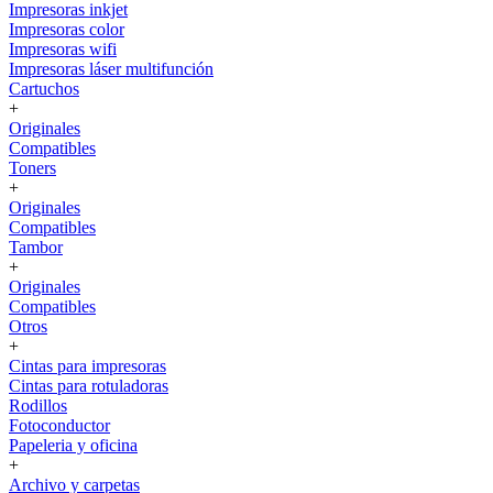
Impresoras inkjet
Impresoras color
Impresoras wifi
Impresoras láser multifunción
Cartuchos
+
Originales
Compatibles
Toners
+
Originales
Compatibles
Tambor
+
Originales
Compatibles
Otros
+
Cintas para impresoras
Cintas para rotuladoras
Rodillos
Fotoconductor
Papeleria y oficina
+
Archivo y carpetas