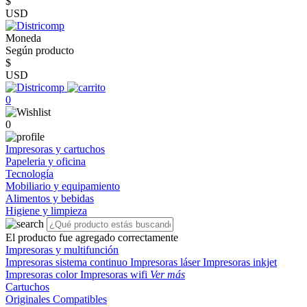
$
USD
Moneda
Según producto
$
USD
0
0
Impresoras y cartuchos
Papeleria y oficina
Tecnología
Mobiliario y equipamiento
Alimentos y bebidas
Higiene y limpieza
El producto fue agregado correctamente
Impresoras y multifunción
Impresoras sistema continuo
Impresoras láser
Impresoras inkjet
Impresoras color
Impresoras wifi
Ver más
Cartuchos
Originales
Compatibles