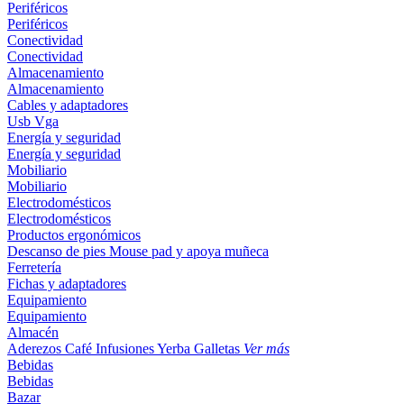
Periféricos
Periféricos
Conectividad
Conectividad
Almacenamiento
Almacenamiento
Cables y adaptadores
Usb
Vga
Energía y seguridad
Energía y seguridad
Mobiliario
Mobiliario
Electrodomésticos
Electrodomésticos
Productos ergonómicos
Descanso de pies
Mouse pad y apoya muñeca
Ferretería
Fichas y adaptadores
Equipamiento
Equipamiento
Almacén
Aderezos
Café
Infusiones
Yerba
Galletas
Ver más
Bebidas
Bebidas
Bazar