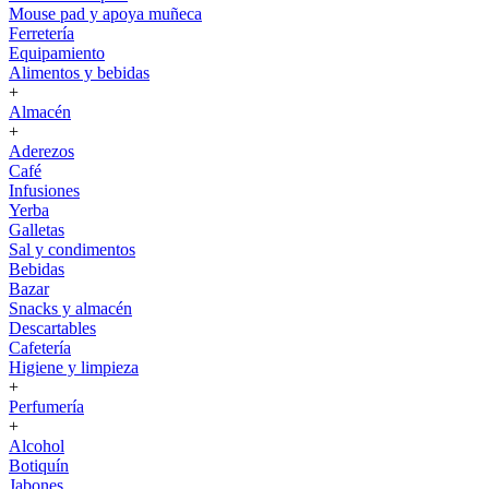
Mouse pad y apoya muñeca
Ferretería
Equipamiento
Alimentos y bebidas
+
Almacén
+
Aderezos
Café
Infusiones
Yerba
Galletas
Sal y condimentos
Bebidas
Bazar
Snacks y almacén
Descartables
Cafetería
Higiene y limpieza
+
Perfumería
+
Alcohol
Botiquín
Jabones