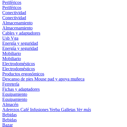
Periféricos
Periféricos
Conectividad
Conectividad
Almacenamiento
Almacenamiento
Cables y adaptadores
Usb
Vga
Energía y seguridad
Energía y seguridad
Mobiliario
Mobiliario
Electrodomésticos
Electrodomésticos
Productos ergonómicos
Descanso de pies
Mouse pad y apoya muñeca
Ferretería
Fichas y adaptadores
Equipamiento
Equipamiento
Almacén
Aderezos
Café
Infusiones
Yerba
Galletas
Ver más
Bebidas
Bebidas
Bazar