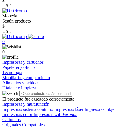
$
USD
Moneda
Según producto
$
USD
0
0
Impresoras y cartuchos
Papeleria y oficina
Tecnología
Mobiliario y equipamiento
Alimentos y bebidas
Higiene y limpieza
El producto fue agregado correctamente
Impresoras y multifunción
Impresoras sistema continuo
Impresoras láser
Impresoras inkjet
Impresoras color
Impresoras wifi
Ver más
Cartuchos
Originales
Compatibles