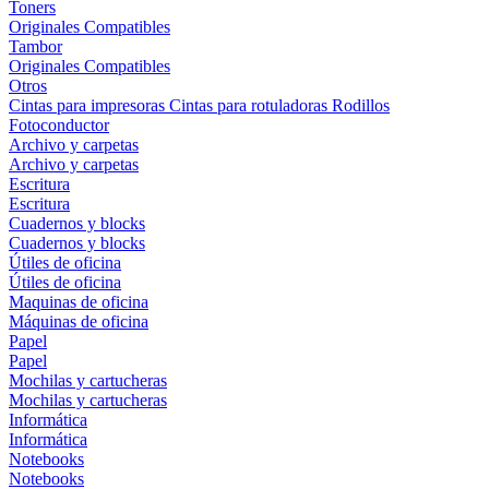
Toners
Originales
Compatibles
Tambor
Originales
Compatibles
Otros
Cintas para impresoras
Cintas para rotuladoras
Rodillos
Fotoconductor
Archivo y carpetas
Archivo y carpetas
Escritura
Escritura
Cuadernos y blocks
Cuadernos y blocks
Útiles de oficina
Útiles de oficina
Maquinas de oficina
Máquinas de oficina
Papel
Papel
Mochilas y cartucheras
Mochilas y cartucheras
Informática
Informática
Notebooks
Notebooks