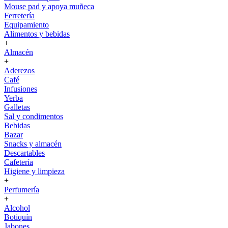
Mouse pad y apoya muñeca
Ferretería
Equipamiento
Alimentos y bebidas
+
Almacén
+
Aderezos
Café
Infusiones
Yerba
Galletas
Sal y condimentos
Bebidas
Bazar
Snacks y almacén
Descartables
Cafetería
Higiene y limpieza
+
Perfumería
+
Alcohol
Botiquín
Jabones