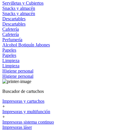
Servilletas y Cubiertos
Snacks y almacén
Snacks y almacén
Descartables
Descartables
Cafetería
Cafetería
Perfumería
Alcohol
Botiquín
Jabones
Papeles
Papeles
Limpieza
Limpieza
Higiene personal
Higiene personal
Buscador de cartuchos
Impresoras y cartuchos
+
Impresoras y multifunción
+
Impresoras sistema continuo
Impresoras láser