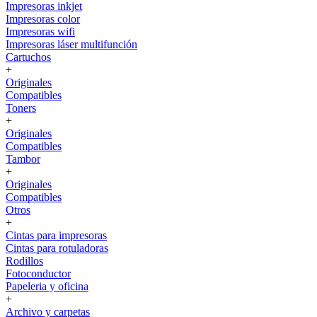
Impresoras inkjet
Impresoras color
Impresoras wifi
Impresoras láser multifunción
Cartuchos
+
Originales
Compatibles
Toners
+
Originales
Compatibles
Tambor
+
Originales
Compatibles
Otros
+
Cintas para impresoras
Cintas para rotuladoras
Rodillos
Fotoconductor
Papeleria y oficina
+
Archivo y carpetas