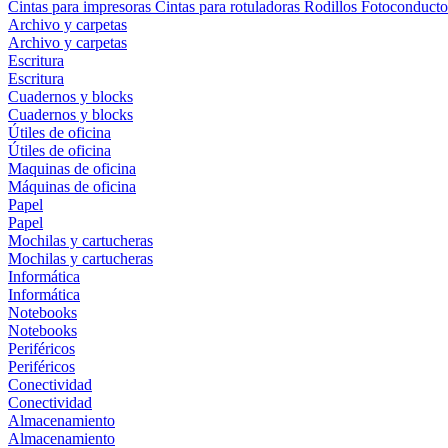
Cintas para impresoras
Cintas para rotuladoras
Rodillos
Fotoconducto
Archivo y carpetas
Archivo y carpetas
Escritura
Escritura
Cuadernos y blocks
Cuadernos y blocks
Útiles de oficina
Útiles de oficina
Maquinas de oficina
Máquinas de oficina
Papel
Papel
Mochilas y cartucheras
Mochilas y cartucheras
Informática
Informática
Notebooks
Notebooks
Periféricos
Periféricos
Conectividad
Conectividad
Almacenamiento
Almacenamiento