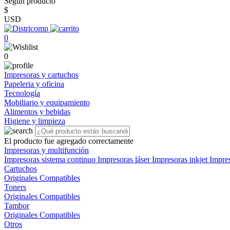
Según producto
$
USD
0
0
Impresoras y cartuchos
Papeleria y oficina
Tecnología
Mobiliario y equipamiento
Alimentos y bebidas
Higiene y limpieza
El producto fue agregado correctamente
Impresoras y multifunción
Impresoras sistema continuo
Impresoras láser
Impresoras inkjet
Impre
Cartuchos
Originales
Compatibles
Toners
Originales
Compatibles
Tambor
Originales
Compatibles
Otros