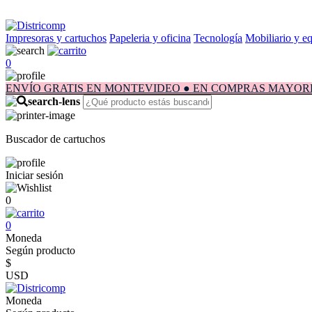
Impresoras y cartuchos
Papeleria y oficina
Tecnología
Mobiliario y e
0
ENVÍO GRATIS EN MONTEVIDEO ● EN COMPRAS MAYORES A $1.
Buscador de cartuchos
Iniciar sesión
0
0
Moneda
Según producto
$
USD
Moneda