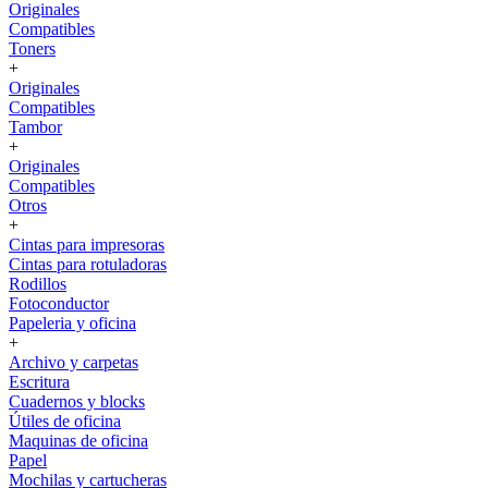
Originales
Compatibles
Toners
+
Originales
Compatibles
Tambor
+
Originales
Compatibles
Otros
+
Cintas para impresoras
Cintas para rotuladoras
Rodillos
Fotoconductor
Papeleria y oficina
+
Archivo y carpetas
Escritura
Cuadernos y blocks
Útiles de oficina
Maquinas de oficina
Papel
Mochilas y cartucheras