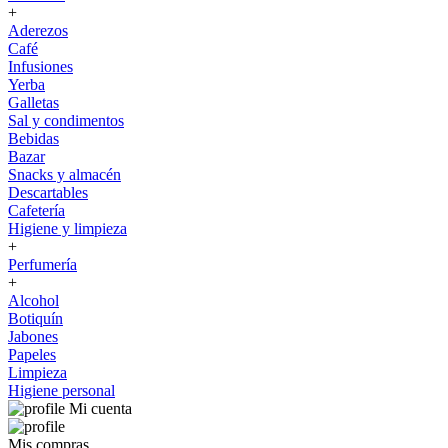
+
Aderezos
Café
Infusiones
Yerba
Galletas
Sal y condimentos
Bebidas
Bazar
Snacks y almacén
Descartables
Cafetería
Higiene y limpieza
+
Perfumería
+
Alcohol
Botiquín
Jabones
Papeles
Limpieza
Higiene personal
Mi cuenta
Mis compras