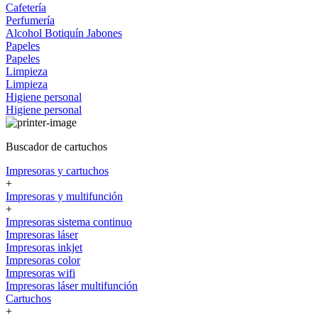
Cafetería
Perfumería
Alcohol
Botiquín
Jabones
Papeles
Papeles
Limpieza
Limpieza
Higiene personal
Higiene personal
Buscador de cartuchos
Impresoras y cartuchos
+
Impresoras y multifunción
+
Impresoras sistema continuo
Impresoras láser
Impresoras inkjet
Impresoras color
Impresoras wifi
Impresoras láser multifunción
Cartuchos
+