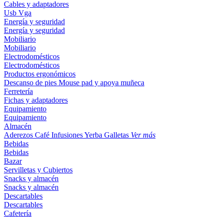
Cables y adaptadores
Usb
Vga
Energía y seguridad
Energía y seguridad
Mobiliario
Mobiliario
Electrodomésticos
Electrodomésticos
Productos ergonómicos
Descanso de pies
Mouse pad y apoya muñeca
Ferretería
Fichas y adaptadores
Equipamiento
Equipamiento
Almacén
Aderezos
Café
Infusiones
Yerba
Galletas
Ver más
Bebidas
Bebidas
Bazar
Servilletas y Cubiertos
Snacks y almacén
Snacks y almacén
Descartables
Descartables
Cafetería