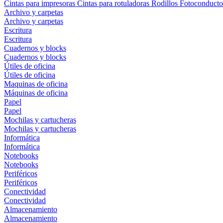
Cintas para impresoras
Cintas para rotuladoras
Rodillos
Fotoconducto
Archivo y carpetas
Archivo y carpetas
Escritura
Escritura
Cuadernos y blocks
Cuadernos y blocks
Útiles de oficina
Útiles de oficina
Maquinas de oficina
Máquinas de oficina
Papel
Papel
Mochilas y cartucheras
Mochilas y cartucheras
Informática
Informática
Notebooks
Notebooks
Periféricos
Periféricos
Conectividad
Conectividad
Almacenamiento
Almacenamiento