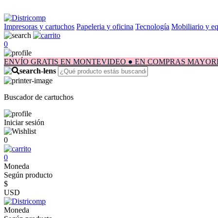
Impresoras y cartuchos
Papeleria y oficina
Tecnología
Mobiliario y e
0
ENVÍO GRATIS EN MONTEVIDEO ● EN COMPRAS MAYORES A $1.
Buscador de cartuchos
Iniciar sesión
0
0
Moneda
Según producto
$
USD
Moneda