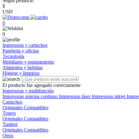
Según producto
$
USD
0
0
Impresoras y cartuchos
Papeleria y oficina
Tecnología
Mobiliario y equipamiento
Alimentos y bebidas
Higiene y limpieza
El producto fue agregado correctamente
Impresoras y multifunción
Impresoras sistema continuo
Impresoras láser
Impresoras inkjet
Impre
Cartuchos
Originales
Compatibles
Toners
Originales
Compatibles
Tambor
Originales
Compatibles
Otros