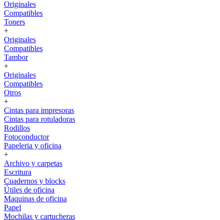
Originales
Compatibles
Toners
+
Originales
Compatibles
Tambor
+
Originales
Compatibles
Otros
+
Cintas para impresoras
Cintas para rotuladoras
Rodillos
Fotoconductor
Papeleria y oficina
+
Archivo y carpetas
Escritura
Cuadernos y blocks
Útiles de oficina
Maquinas de oficina
Papel
Mochilas y cartucheras