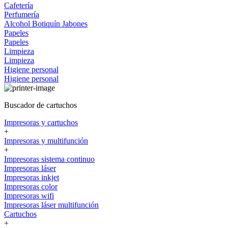
Cafetería
Perfumería
Alcohol
Botiquín
Jabones
Papeles
Papeles
Limpieza
Limpieza
Higiene personal
Higiene personal
Buscador de cartuchos
Impresoras y cartuchos
+
Impresoras y multifunción
+
Impresoras sistema continuo
Impresoras láser
Impresoras inkjet
Impresoras color
Impresoras wifi
Impresoras láser multifunción
Cartuchos
+