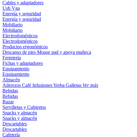
Cables y adaptadores
Usb
Vga
Energía y seguridad
Energía y seguridad
Mobiliario
Mobiliario
Electrodomésticos
Electrodomésticos
Productos ergonómicos
Descanso de pies
Mouse pad y apoya muñeca
Ferretería
Fichas y adaptadores
Equipamiento
Equipamiento
Almacén
Aderezos
Café
Infusiones
Yerba
Galletas
Ver más
Bebidas
Bebidas
Bazar
Servilletas y Cubiertos
Snacks y almacén
Snacks y almacén
Descartables
Descartables
Cafetería