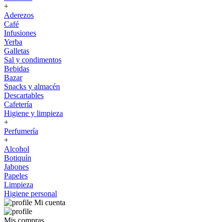
+
Aderezos
Café
Infusiones
Yerba
Galletas
Sal y condimentos
Bebidas
Bazar
Snacks y almacén
Descartables
Cafetería
Higiene y limpieza
+
Perfumería
+
Alcohol
Botiquín
Jabones
Papeles
Limpieza
Higiene personal
Mi cuenta
Mis compras