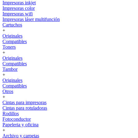
Impresoras inkjet
Impresoras color
Impresoras wifi
Impresoras láser multifunción
Cartuchos
+
Originales
Compatibles
Toners
+
Originales
Compatibles
Tambor
+
Originales
Compatibles
Otros
+
Cintas para impresoras
Cintas para rotuladoras
Rodillos
Fotoconductor
Papeleria y oficina
+
Archivo y carpetas