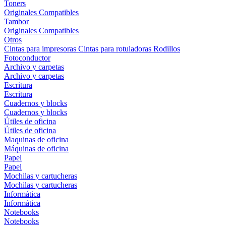
Toners
Originales
Compatibles
Tambor
Originales
Compatibles
Otros
Cintas para impresoras
Cintas para rotuladoras
Rodillos
Fotoconductor
Archivo y carpetas
Archivo y carpetas
Escritura
Escritura
Cuadernos y blocks
Cuadernos y blocks
Útiles de oficina
Útiles de oficina
Maquinas de oficina
Máquinas de oficina
Papel
Papel
Mochilas y cartucheras
Mochilas y cartucheras
Informática
Informática
Notebooks
Notebooks