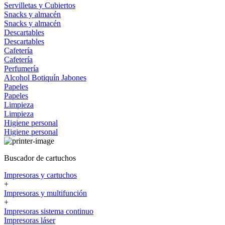
Servilletas y Cubiertos
Snacks y almacén
Snacks y almacén
Descartables
Descartables
Cafetería
Cafetería
Perfumería
Alcohol
Botiquín
Jabones
Papeles
Papeles
Limpieza
Limpieza
Higiene personal
Higiene personal
Buscador de cartuchos
Impresoras y cartuchos
+
Impresoras y multifunción
+
Impresoras sistema continuo
Impresoras láser