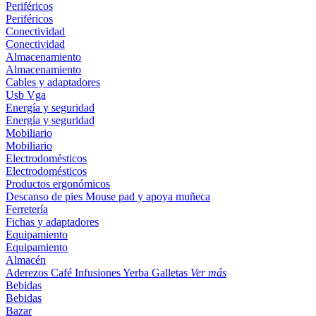
Periféricos
Periféricos
Conectividad
Conectividad
Almacenamiento
Almacenamiento
Cables y adaptadores
Usb
Vga
Energía y seguridad
Energía y seguridad
Mobiliario
Mobiliario
Electrodomésticos
Electrodomésticos
Productos ergonómicos
Descanso de pies
Mouse pad y apoya muñeca
Ferretería
Fichas y adaptadores
Equipamiento
Equipamiento
Almacén
Aderezos
Café
Infusiones
Yerba
Galletas
Ver más
Bebidas
Bebidas
Bazar