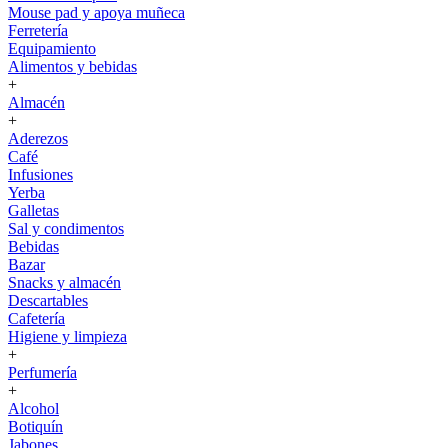
Mouse pad y apoya muñeca
Ferretería
Equipamiento
Alimentos y bebidas
+
Almacén
+
Aderezos
Café
Infusiones
Yerba
Galletas
Sal y condimentos
Bebidas
Bazar
Snacks y almacén
Descartables
Cafetería
Higiene y limpieza
+
Perfumería
+
Alcohol
Botiquín
Jabones