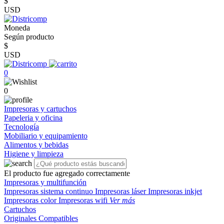
$
USD
Moneda
Según producto
$
USD
0
0
Impresoras y cartuchos
Papeleria y oficina
Tecnología
Mobiliario y equipamiento
Alimentos y bebidas
Higiene y limpieza
El producto fue agregado correctamente
Impresoras y multifunción
Impresoras sistema continuo
Impresoras láser
Impresoras inkjet
Impresoras color
Impresoras wifi
Ver más
Cartuchos
Originales
Compatibles