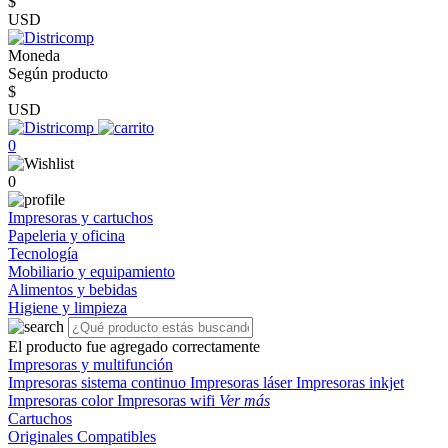
$
USD
Moneda
Según producto
$
USD
0
0
Impresoras y cartuchos
Papeleria y oficina
Tecnología
Mobiliario y equipamiento
Alimentos y bebidas
Higiene y limpieza
El producto fue agregado correctamente
Impresoras y multifunción
Impresoras sistema continuo
Impresoras láser
Impresoras inkjet
Impresoras color
Impresoras wifi
Ver más
Cartuchos
Originales
Compatibles