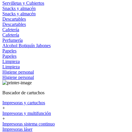
Servilletas y Cubiertos
Snacks y almacén
Snacks y almacén
Descartables
Descartables
Cafetería
Cafetería
Perfumería
Alcohol
Botiquín
Jabones
Papeles
Papeles
Limpieza
Limpieza
Higiene personal
Higiene personal
Buscador de cartuchos
Impresoras y cartuchos
+
Impresoras y multifunción
+
Impresoras sistema continuo
Impresoras láser