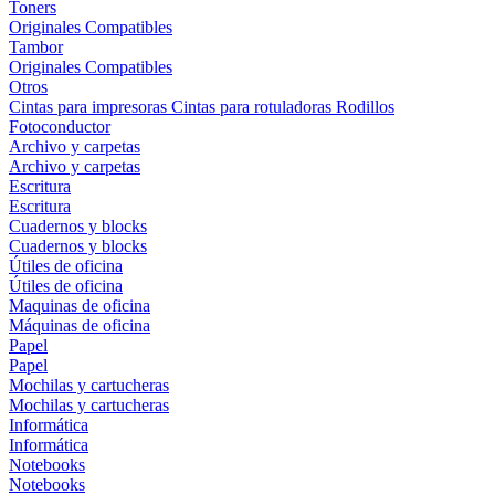
Toners
Originales
Compatibles
Tambor
Originales
Compatibles
Otros
Cintas para impresoras
Cintas para rotuladoras
Rodillos
Fotoconductor
Archivo y carpetas
Archivo y carpetas
Escritura
Escritura
Cuadernos y blocks
Cuadernos y blocks
Útiles de oficina
Útiles de oficina
Maquinas de oficina
Máquinas de oficina
Papel
Papel
Mochilas y cartucheras
Mochilas y cartucheras
Informática
Informática
Notebooks
Notebooks