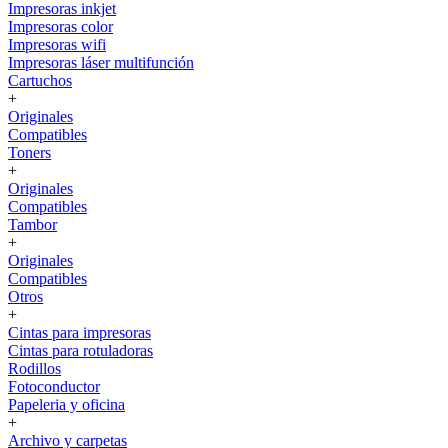
Impresoras inkjet
Impresoras color
Impresoras wifi
Impresoras láser multifunción
Cartuchos
+
Originales
Compatibles
Toners
+
Originales
Compatibles
Tambor
+
Originales
Compatibles
Otros
+
Cintas para impresoras
Cintas para rotuladoras
Rodillos
Fotoconductor
Papeleria y oficina
+
Archivo y carpetas