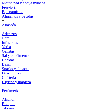
Mouse pad y apoya muñeca
Ferretería
Equipamiento
Alimentos y bebidas
+
Almacén
+
Aderezos
Café
Infusiones
Yerba
Galletas
Sal y condimentos
Bebidas
Bazar
Snacks y almacén
Descartables
Cafetería
Higiene y limpieza
+
Perfumería
+
Alcohol
Botiquín
Jabones