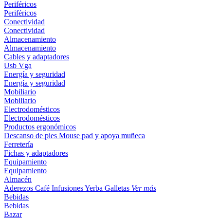
Periféricos
Periféricos
Conectividad
Conectividad
Almacenamiento
Almacenamiento
Cables y adaptadores
Usb
Vga
Energía y seguridad
Energía y seguridad
Mobiliario
Mobiliario
Electrodomésticos
Electrodomésticos
Productos ergonómicos
Descanso de pies
Mouse pad y apoya muñeca
Ferretería
Fichas y adaptadores
Equipamiento
Equipamiento
Almacén
Aderezos
Café
Infusiones
Yerba
Galletas
Ver más
Bebidas
Bebidas
Bazar