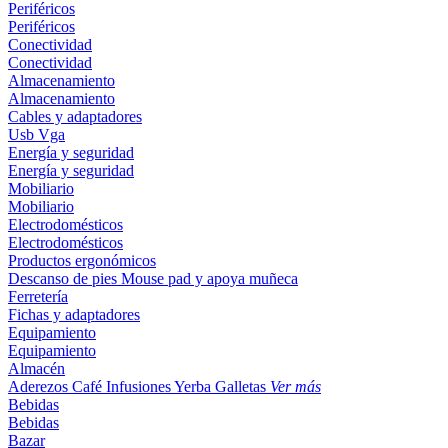
Periféricos
Periféricos
Conectividad
Conectividad
Almacenamiento
Almacenamiento
Cables y adaptadores
Usb
Vga
Energía y seguridad
Energía y seguridad
Mobiliario
Mobiliario
Electrodomésticos
Electrodomésticos
Productos ergonómicos
Descanso de pies
Mouse pad y apoya muñeca
Ferretería
Fichas y adaptadores
Equipamiento
Equipamiento
Almacén
Aderezos
Café
Infusiones
Yerba
Galletas
Ver más
Bebidas
Bebidas
Bazar