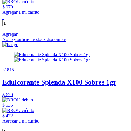
$ 979
Agregar a mi carrito
-
+
Agregar
No hay suficiente stock disponible
31815
Edulcorante Splenda X100 Sobres 1gr
$ 629
$ 535
$ 472
Agregar a mi carrito
-