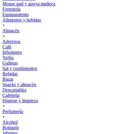
Mouse pad y apoya muñeca
Ferretería
Equipamiento
Alimentos y bebidas
+
Almacén
+
Aderezos
Café
Infusiones
Yerba
Galletas
Sal y condimentos
Bebidas
Bazar
Snacks y almacén
Descartables
Cafetería
Higiene y limpieza
+
Perfumería
+
Alcohol
Botiquín
Jabones