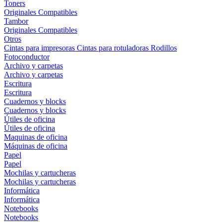
Toners
Originales
Compatibles
Tambor
Originales
Compatibles
Otros
Cintas para impresoras
Cintas para rotuladoras
Rodillos
Fotoconductor
Archivo y carpetas
Archivo y carpetas
Escritura
Escritura
Cuadernos y blocks
Cuadernos y blocks
Útiles de oficina
Útiles de oficina
Maquinas de oficina
Máquinas de oficina
Papel
Papel
Mochilas y cartucheras
Mochilas y cartucheras
Informática
Informática
Notebooks
Notebooks