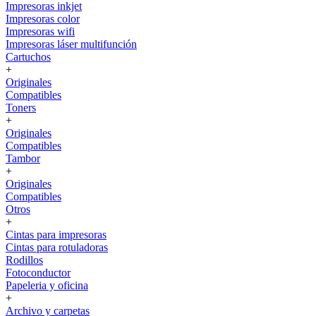
Impresoras inkjet
Impresoras color
Impresoras wifi
Impresoras láser multifunción
Cartuchos
+
Originales
Compatibles
Toners
+
Originales
Compatibles
Tambor
+
Originales
Compatibles
Otros
+
Cintas para impresoras
Cintas para rotuladoras
Rodillos
Fotoconductor
Papeleria y oficina
+
Archivo y carpetas