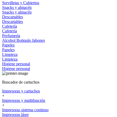
Servilletas y Cubiertos
Snacks y almacén
Snacks y almacén
Descartables
Descartables
Cafetería
Cafetería
Perfumería
Alcohol
Botiquín
Jabones
Papeles
Papeles
Limpieza
Limpieza
Higiene personal
Higiene personal
Buscador de cartuchos
Impresoras y cartuchos
+
Impresoras y multifunción
+
Impresoras sistema continuo
Impresoras láser