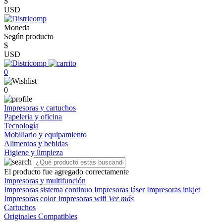
$
USD
Moneda
Según producto
$
USD
0
0
Impresoras y cartuchos
Papeleria y oficina
Tecnología
Mobiliario y equipamiento
Alimentos y bebidas
Higiene y limpieza
El producto fue agregado correctamente
Impresoras y multifunción
Impresoras sistema continuo
Impresoras láser
Impresoras inkjet
Impresoras color
Impresoras wifi
Ver más
Cartuchos
Originales
Compatibles