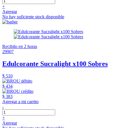
+
Agregar
No hay suficiente stock disponible
Recibilo en 2 horas
29907
Edulcorante Sucralight x100 Sobres
$ 510
$ 434
$ 383
Agregar a mi carrito
-
+
Agregar