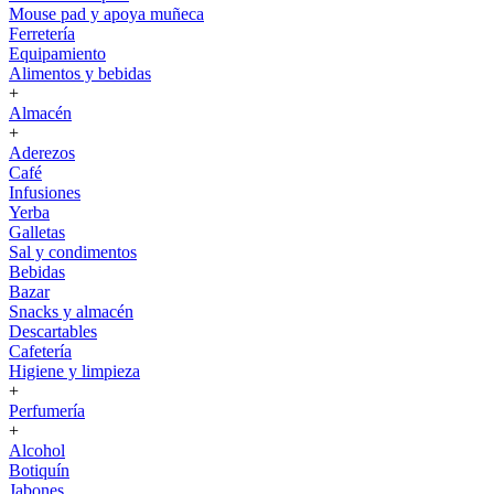
Mouse pad y apoya muñeca
Ferretería
Equipamiento
Alimentos y bebidas
+
Almacén
+
Aderezos
Café
Infusiones
Yerba
Galletas
Sal y condimentos
Bebidas
Bazar
Snacks y almacén
Descartables
Cafetería
Higiene y limpieza
+
Perfumería
+
Alcohol
Botiquín
Jabones