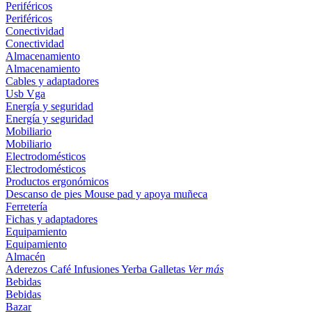
Periféricos
Periféricos
Conectividad
Conectividad
Almacenamiento
Almacenamiento
Cables y adaptadores
Usb
Vga
Energía y seguridad
Energía y seguridad
Mobiliario
Mobiliario
Electrodomésticos
Electrodomésticos
Productos ergonómicos
Descanso de pies
Mouse pad y apoya muñeca
Ferretería
Fichas y adaptadores
Equipamiento
Equipamiento
Almacén
Aderezos
Café
Infusiones
Yerba
Galletas
Ver más
Bebidas
Bebidas
Bazar