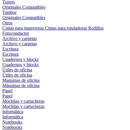
Toners
Originales
Compatibles
Tambor
Originales
Compatibles
Otros
Cintas para impresoras
Cintas para rotuladoras
Rodillos
Fotoconductor
Archivo y carpetas
Archivo y carpetas
Escritura
Escritura
Cuadernos y blocks
Cuadernos y blocks
Útiles de oficina
Útiles de oficina
Maquinas de oficina
Máquinas de oficina
Papel
Papel
Mochilas y cartucheras
Mochilas y cartucheras
Informática
Informática
Notebooks
Notebooks