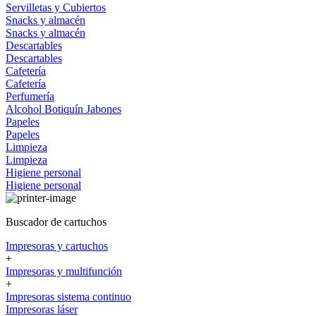
Servilletas y Cubiertos
Snacks y almacén
Snacks y almacén
Descartables
Descartables
Cafetería
Cafetería
Perfumería
Alcohol
Botiquín
Jabones
Papeles
Papeles
Limpieza
Limpieza
Higiene personal
Higiene personal
Buscador de cartuchos
Impresoras y cartuchos
+
Impresoras y multifunción
+
Impresoras sistema continuo
Impresoras láser