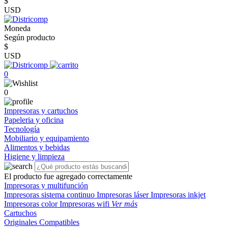
$
USD
Moneda
Según producto
$
USD
0
0
Impresoras y cartuchos
Papeleria y oficina
Tecnología
Mobiliario y equipamiento
Alimentos y bebidas
Higiene y limpieza
El producto fue agregado correctamente
Impresoras y multifunción
Impresoras sistema continuo
Impresoras láser
Impresoras inkjet
Impresoras color
Impresoras wifi
Ver más
Cartuchos
Originales
Compatibles