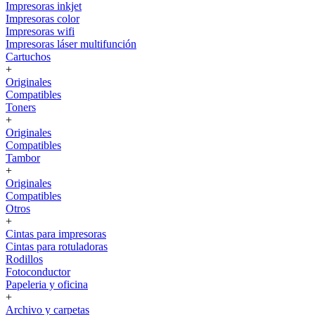
Impresoras inkjet
Impresoras color
Impresoras wifi
Impresoras láser multifunción
Cartuchos
+
Originales
Compatibles
Toners
+
Originales
Compatibles
Tambor
+
Originales
Compatibles
Otros
+
Cintas para impresoras
Cintas para rotuladoras
Rodillos
Fotoconductor
Papeleria y oficina
+
Archivo y carpetas