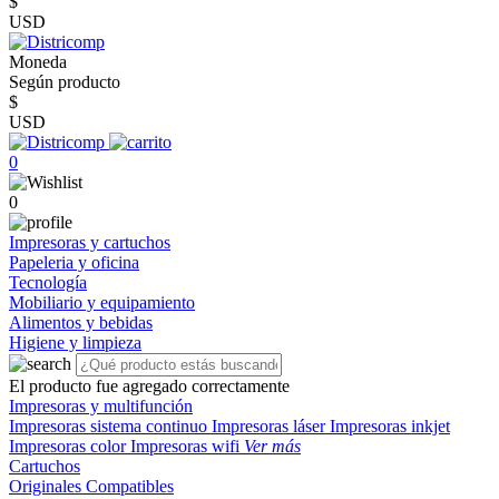
$
USD
Moneda
Según producto
$
USD
0
0
Impresoras y cartuchos
Papeleria y oficina
Tecnología
Mobiliario y equipamiento
Alimentos y bebidas
Higiene y limpieza
El producto fue agregado correctamente
Impresoras y multifunción
Impresoras sistema continuo
Impresoras láser
Impresoras inkjet
Impresoras color
Impresoras wifi
Ver más
Cartuchos
Originales
Compatibles