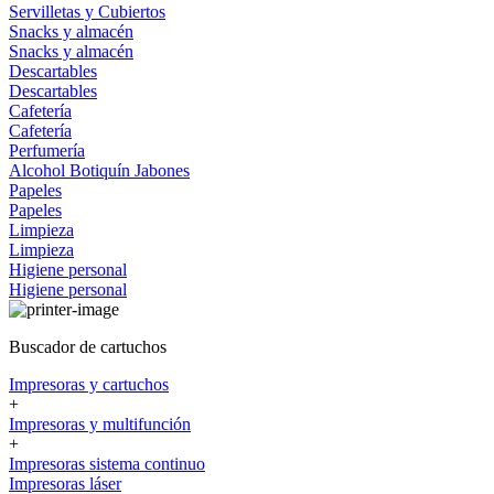
Servilletas y Cubiertos
Snacks y almacén
Snacks y almacén
Descartables
Descartables
Cafetería
Cafetería
Perfumería
Alcohol
Botiquín
Jabones
Papeles
Papeles
Limpieza
Limpieza
Higiene personal
Higiene personal
Buscador de cartuchos
Impresoras y cartuchos
+
Impresoras y multifunción
+
Impresoras sistema continuo
Impresoras láser