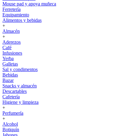
Mouse pad y apoya muñeca
Ferretería
Equipamiento
Alimentos y bebidas
+
Almacén
+
Aderezos
Café
Infusiones
Yerba
Galletas
Sal y condimentos
Bebidas
Bazar
Snacks y almacén
Descartables
Cafetería
Higiene y limpieza
+
Perfumería
+
Alcohol
Botiquín
Jabones