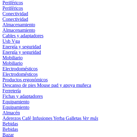
Periféricos
Periféricos
Conectividad
Conectividad
Almacenamiento
Almacenamiento
Cables y adaptadores
Usb
Vga
Energía y seguridad
Energía y seguridad
Mobiliario
Mobiliario
Electrodomésticos
Electrodomésticos
Productos ergonómicos
Descanso de pies
Mouse pad y apoya muñeca
Ferretería
Fichas y adaptadores
Equipamiento
Equipamiento
Almacén
Aderezos
Café
Infusiones
Yerba
Galletas
Ver más
Bebidas
Bebidas
Bazar