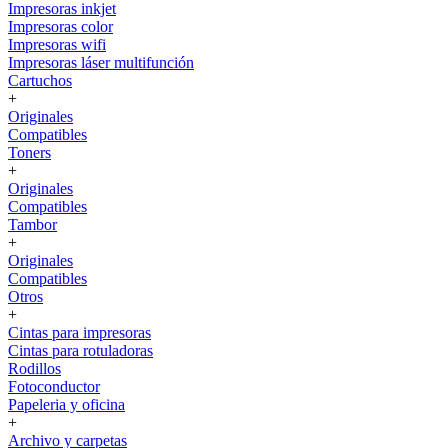
Impresoras inkjet
Impresoras color
Impresoras wifi
Impresoras láser multifunción
Cartuchos
+
Originales
Compatibles
Toners
+
Originales
Compatibles
Tambor
+
Originales
Compatibles
Otros
+
Cintas para impresoras
Cintas para rotuladoras
Rodillos
Fotoconductor
Papeleria y oficina
+
Archivo y carpetas