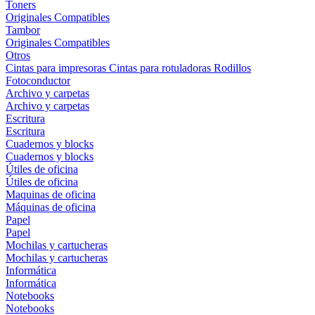
Toners
Originales
Compatibles
Tambor
Originales
Compatibles
Otros
Cintas para impresoras
Cintas para rotuladoras
Rodillos
Fotoconductor
Archivo y carpetas
Archivo y carpetas
Escritura
Escritura
Cuadernos y blocks
Cuadernos y blocks
Útiles de oficina
Útiles de oficina
Maquinas de oficina
Máquinas de oficina
Papel
Papel
Mochilas y cartucheras
Mochilas y cartucheras
Informática
Informática
Notebooks
Notebooks