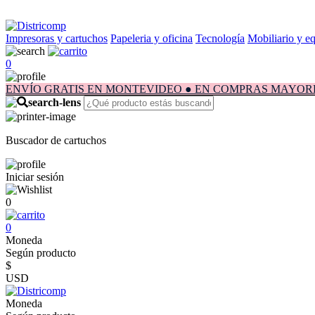
Impresoras y cartuchos
Papeleria y oficina
Tecnología
Mobiliario y e
0
ENVÍO GRATIS EN MONTEVIDEO ● EN COMPRAS MAYORES A $1.
Buscador de cartuchos
Iniciar sesión
0
0
Moneda
Según producto
$
USD
Moneda