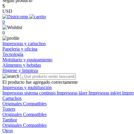
Según producto
$
USD
0
0
Impresoras y cartuchos
Papeleria y oficina
Tecnología
Mobiliario y equipamiento
Alimentos y bebidas
Higiene y limpieza
El producto fue agregado correctamente
Impresoras y multifunción
Impresoras sistema continuo
Impresoras láser
Impresoras inkjet
Impre
Cartuchos
Originales
Compatibles
Toners
Originales
Compatibles
Tambor
Originales
Compatibles
Otros