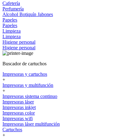
Cafetería
Perfumería
Alcohol
Botiquín
Jabones
Papeles
Papeles
Limpieza
Limpieza
Higiene personal
Higiene personal
Buscador de cartuchos
Impresoras y cartuchos
+
Impresoras y multifunción
+
Impresoras sistema continuo
Impresoras láser
Impresoras inkjet
Impresoras color
Impresoras wifi
Impresoras láser multifunción
Cartuchos
+