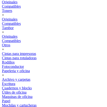
Originales
Compatibles
Toners
+
Originales
Compatibles
Tambor
+
Originales
Compatibles
Otros
+
Cintas para impresoras
Cintas para rotuladoras
Rodillos
Fotoconductor
Papeleria y oficina
+
Archivo y carpetas
Escritura
Cuadernos y blocks
Útiles de oficina
Maquinas de oficina
Papel
Mochilas y cartucheras