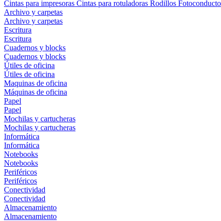
Cintas para impresoras
Cintas para rotuladoras
Rodillos
Fotoconducto
Archivo y carpetas
Archivo y carpetas
Escritura
Escritura
Cuadernos y blocks
Cuadernos y blocks
Útiles de oficina
Útiles de oficina
Maquinas de oficina
Máquinas de oficina
Papel
Papel
Mochilas y cartucheras
Mochilas y cartucheras
Informática
Informática
Notebooks
Notebooks
Periféricos
Periféricos
Conectividad
Conectividad
Almacenamiento
Almacenamiento