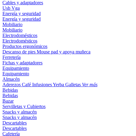
Cables y adaptadores
Usb
Vga
Energía y seguridad
Energía y seguridad
Mobiliario
Mobiliario
Electrodomésticos
Electrodomésticos
Productos ergonómicos
Descanso de pies
Mouse pad y apoya muñeca
Ferretería
Fichas y adaptadores
Equipamiento
Equipamiento
Almacén
Aderezos
Café
Infusiones
Yerba
Galletas
Ver más
Bebidas
Bebidas
Bazar
Servilletas y Cubiertos
Snacks y almacén
Snacks y almacén
Descartables
Descartables
Cafetería