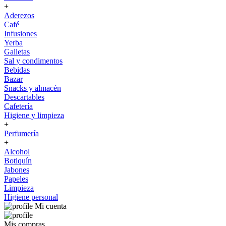
+
Aderezos
Café
Infusiones
Yerba
Galletas
Sal y condimentos
Bebidas
Bazar
Snacks y almacén
Descartables
Cafetería
Higiene y limpieza
+
Perfumería
+
Alcohol
Botiquín
Jabones
Papeles
Limpieza
Higiene personal
Mi cuenta
Mis compras