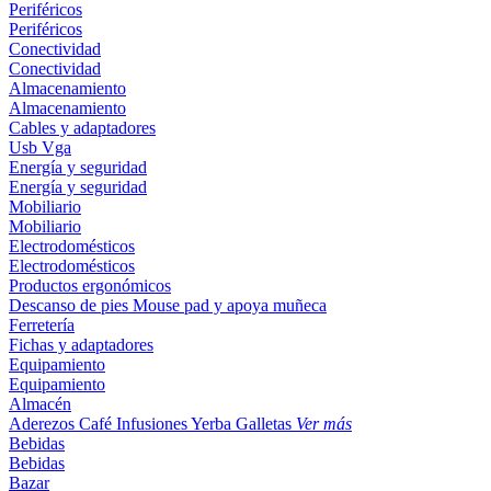
Periféricos
Periféricos
Conectividad
Conectividad
Almacenamiento
Almacenamiento
Cables y adaptadores
Usb
Vga
Energía y seguridad
Energía y seguridad
Mobiliario
Mobiliario
Electrodomésticos
Electrodomésticos
Productos ergonómicos
Descanso de pies
Mouse pad y apoya muñeca
Ferretería
Fichas y adaptadores
Equipamiento
Equipamiento
Almacén
Aderezos
Café
Infusiones
Yerba
Galletas
Ver más
Bebidas
Bebidas
Bazar