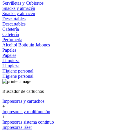
Servilletas y Cubiertos
Snacks y almacén
Snacks y almacén
Descartables
Descartables
Cafetería
Cafetería
Perfumería
Alcohol
Botiquín
Jabones
Papeles
Papeles
Limpieza
Limpieza
Higiene personal
Higiene personal
Buscador de cartuchos
Impresoras y cartuchos
+
Impresoras y multifunción
+
Impresoras sistema continuo
Impresoras láser