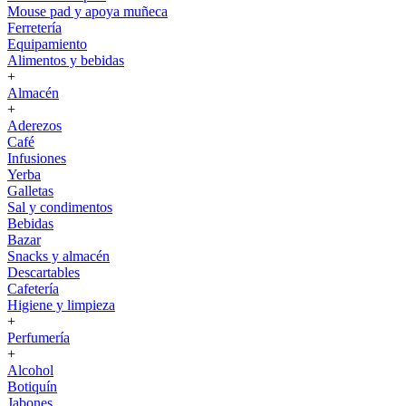
Mouse pad y apoya muñeca
Ferretería
Equipamiento
Alimentos y bebidas
+
Almacén
+
Aderezos
Café
Infusiones
Yerba
Galletas
Sal y condimentos
Bebidas
Bazar
Snacks y almacén
Descartables
Cafetería
Higiene y limpieza
+
Perfumería
+
Alcohol
Botiquín
Jabones