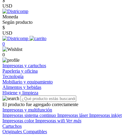
$
USD
Moneda
Según producto
$
USD
0
0
Impresoras y cartuchos
Papeleria y oficina
Tecnología
Mobiliario y equipamiento
Alimentos y bebidas
Higiene y limpieza
El producto fue agregado correctamente
Impresoras y multifunción
Impresoras sistema continuo
Impresoras láser
Impresoras inkjet
Impresoras color
Impresoras wifi
Ver más
Cartuchos
Originales
Compatibles