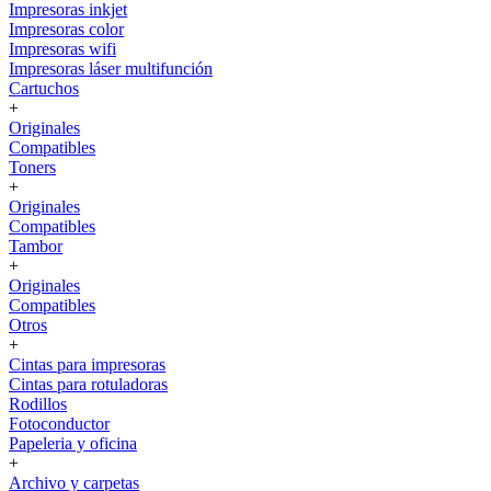
Impresoras inkjet
Impresoras color
Impresoras wifi
Impresoras láser multifunción
Cartuchos
+
Originales
Compatibles
Toners
+
Originales
Compatibles
Tambor
+
Originales
Compatibles
Otros
+
Cintas para impresoras
Cintas para rotuladoras
Rodillos
Fotoconductor
Papeleria y oficina
+
Archivo y carpetas