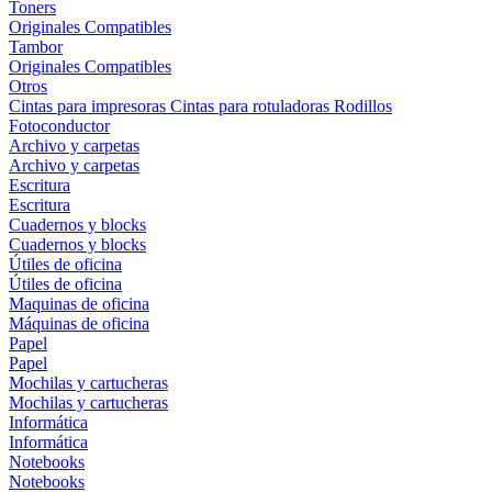
Toners
Originales
Compatibles
Tambor
Originales
Compatibles
Otros
Cintas para impresoras
Cintas para rotuladoras
Rodillos
Fotoconductor
Archivo y carpetas
Archivo y carpetas
Escritura
Escritura
Cuadernos y blocks
Cuadernos y blocks
Útiles de oficina
Útiles de oficina
Maquinas de oficina
Máquinas de oficina
Papel
Papel
Mochilas y cartucheras
Mochilas y cartucheras
Informática
Informática
Notebooks
Notebooks