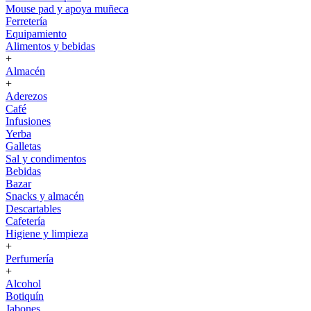
Mouse pad y apoya muñeca
Ferretería
Equipamiento
Alimentos y bebidas
+
Almacén
+
Aderezos
Café
Infusiones
Yerba
Galletas
Sal y condimentos
Bebidas
Bazar
Snacks y almacén
Descartables
Cafetería
Higiene y limpieza
+
Perfumería
+
Alcohol
Botiquín
Jabones