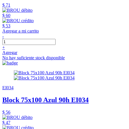
$ 71
$ 60
$ 53
Agregar a mi carrito
-
+
Agregar
No hay suficiente stock disponible
EI034
Block 75x100 Azul 90h EI034
$ 56
$ 47