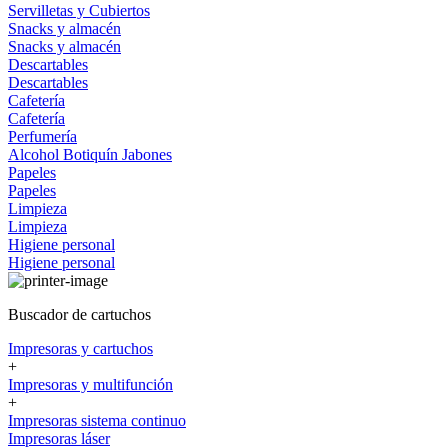
Servilletas y Cubiertos
Snacks y almacén
Snacks y almacén
Descartables
Descartables
Cafetería
Cafetería
Perfumería
Alcohol
Botiquín
Jabones
Papeles
Papeles
Limpieza
Limpieza
Higiene personal
Higiene personal
Buscador de cartuchos
Impresoras y cartuchos
+
Impresoras y multifunción
+
Impresoras sistema continuo
Impresoras láser