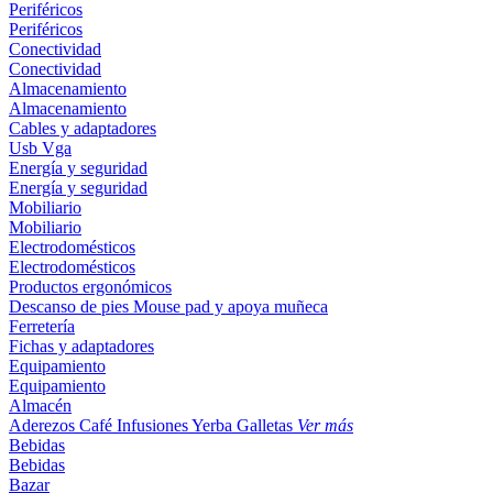
Periféricos
Periféricos
Conectividad
Conectividad
Almacenamiento
Almacenamiento
Cables y adaptadores
Usb
Vga
Energía y seguridad
Energía y seguridad
Mobiliario
Mobiliario
Electrodomésticos
Electrodomésticos
Productos ergonómicos
Descanso de pies
Mouse pad y apoya muñeca
Ferretería
Fichas y adaptadores
Equipamiento
Equipamiento
Almacén
Aderezos
Café
Infusiones
Yerba
Galletas
Ver más
Bebidas
Bebidas
Bazar