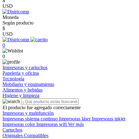
$
USD
Moneda
Según producto
$
USD
0
0
Impresoras y cartuchos
Papeleria y oficina
Tecnología
Mobiliario y equipamiento
Alimentos y bebidas
Higiene y limpieza
El producto fue agregado correctamente
Impresoras y multifunción
Impresoras sistema continuo
Impresoras láser
Impresoras inkjet
Impresoras color
Impresoras wifi
Ver más
Cartuchos
Originales
Compatibles