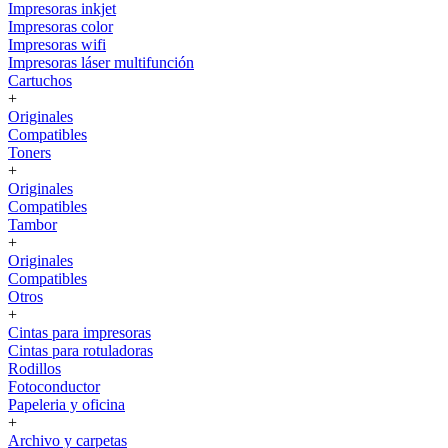
Impresoras inkjet
Impresoras color
Impresoras wifi
Impresoras láser multifunción
Cartuchos
+
Originales
Compatibles
Toners
+
Originales
Compatibles
Tambor
+
Originales
Compatibles
Otros
+
Cintas para impresoras
Cintas para rotuladoras
Rodillos
Fotoconductor
Papeleria y oficina
+
Archivo y carpetas