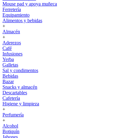
Mouse pad y apoya muñeca
Ferretería
Equipamiento
Alimentos y bebidas
+
Almacén
+
Aderezos
Café
Infusiones
Yerba
Galletas
Sal y condimentos
Bebidas
Bazar
Snacks y almacén
Descartables
Cafetería
Higiene y limpieza
+
Perfumería
+
Alcohol
Botiquín
Jabones