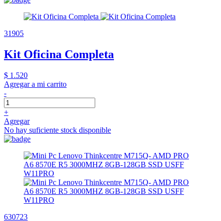
31905
Kit Oficina Completa
$ 1.520
Agregar a mi carrito
-
+
Agregar
No hay suficiente stock disponible
630723