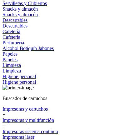
Servilletas y Cubiertos
Snacks y almacén
Snacks y almacén
Descartables
Descartables
Cafetería
Cafetería
Perfumería
Alcohol
Botiquín
Jabones
Papeles
Papeles
Limpieza
Limpieza
Higiene personal
Higiene personal
Buscador de cartuchos
Impresoras y cartuchos
+
Impresoras y multifunción
+
Impresoras sistema continuo
Impresoras láser