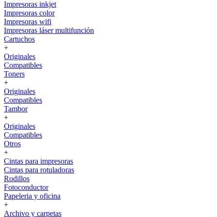
Impresoras inkjet
Impresoras color
Impresoras wifi
Impresoras láser multifunción
Cartuchos
+
Originales
Compatibles
Toners
+
Originales
Compatibles
Tambor
+
Originales
Compatibles
Otros
+
Cintas para impresoras
Cintas para rotuladoras
Rodillos
Fotoconductor
Papeleria y oficina
+
Archivo y carpetas