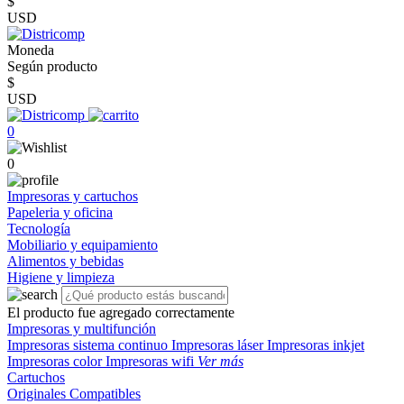
$
USD
Moneda
Según producto
$
USD
0
0
Impresoras y cartuchos
Papeleria y oficina
Tecnología
Mobiliario y equipamiento
Alimentos y bebidas
Higiene y limpieza
El producto fue agregado correctamente
Impresoras y multifunción
Impresoras sistema continuo
Impresoras láser
Impresoras inkjet
Impresoras color
Impresoras wifi
Ver más
Cartuchos
Originales
Compatibles