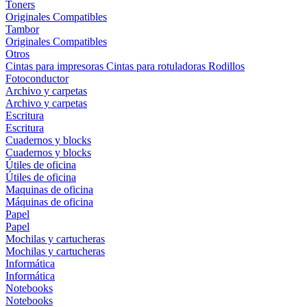
Toners
Originales
Compatibles
Tambor
Originales
Compatibles
Otros
Cintas para impresoras
Cintas para rotuladoras
Rodillos
Fotoconductor
Archivo y carpetas
Archivo y carpetas
Escritura
Escritura
Cuadernos y blocks
Cuadernos y blocks
Útiles de oficina
Útiles de oficina
Maquinas de oficina
Máquinas de oficina
Papel
Papel
Mochilas y cartucheras
Mochilas y cartucheras
Informática
Informática
Notebooks
Notebooks