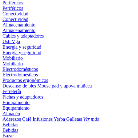
Periféricos
Periféricos
Conectividad
Conectividad
Almacenamiento
Almacenamiento
Cables y adaptadores
Usb
Vga
Energía y seguridad
Energía y seguridad
Mobiliario
Mobiliario
Electrodomésticos
Electrodomésticos
Productos ergonómicos
Descanso de pies
Mouse pad y apoya muñeca
Ferretería
Fichas y adaptadores
Equipamiento
Equipamiento
Almacén
Aderezos
Café
Infusiones
Yerba
Galletas
Ver más
Bebidas
Bebidas
Bazar