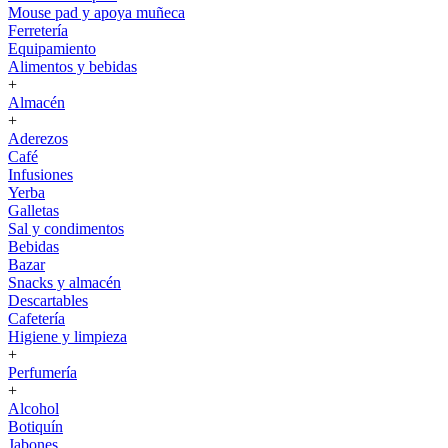
Mouse pad y apoya muñeca
Ferretería
Equipamiento
Alimentos y bebidas
+
Almacén
+
Aderezos
Café
Infusiones
Yerba
Galletas
Sal y condimentos
Bebidas
Bazar
Snacks y almacén
Descartables
Cafetería
Higiene y limpieza
+
Perfumería
+
Alcohol
Botiquín
Jabones