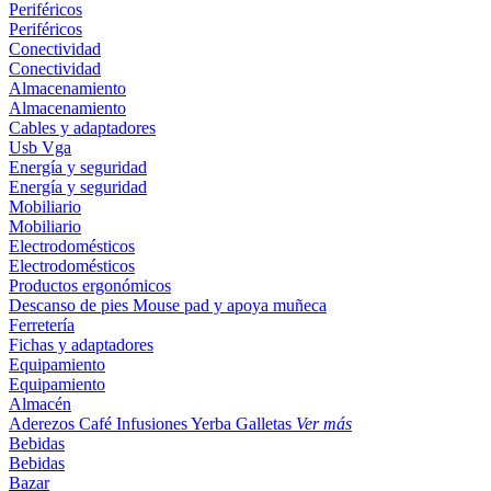
Periféricos
Periféricos
Conectividad
Conectividad
Almacenamiento
Almacenamiento
Cables y adaptadores
Usb
Vga
Energía y seguridad
Energía y seguridad
Mobiliario
Mobiliario
Electrodomésticos
Electrodomésticos
Productos ergonómicos
Descanso de pies
Mouse pad y apoya muñeca
Ferretería
Fichas y adaptadores
Equipamiento
Equipamiento
Almacén
Aderezos
Café
Infusiones
Yerba
Galletas
Ver más
Bebidas
Bebidas
Bazar