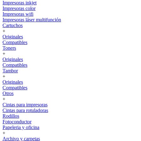
Impresoras inkjet
Impresoras color
Impresoras wifi
Impresoras láser multifunción
Cartuchos
+
Originales
Compatibles
Toners
+
Originales
Compatibles
Tambor
+
Originales
Compatibles
Otros
+
Cintas para impresoras
Cintas para rotuladoras
Rodillos
Fotoconductor
Papeleria y oficina
+
Archivo y carpetas