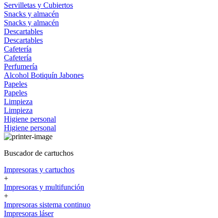
Servilletas y Cubiertos
Snacks y almacén
Snacks y almacén
Descartables
Descartables
Cafetería
Cafetería
Perfumería
Alcohol
Botiquín
Jabones
Papeles
Papeles
Limpieza
Limpieza
Higiene personal
Higiene personal
Buscador de cartuchos
Impresoras y cartuchos
+
Impresoras y multifunción
+
Impresoras sistema continuo
Impresoras láser