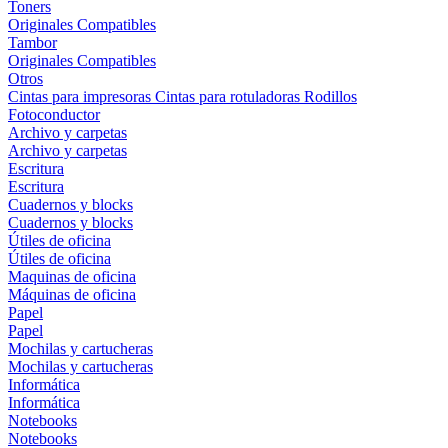
Toners
Originales
Compatibles
Tambor
Originales
Compatibles
Otros
Cintas para impresoras
Cintas para rotuladoras
Rodillos
Fotoconductor
Archivo y carpetas
Archivo y carpetas
Escritura
Escritura
Cuadernos y blocks
Cuadernos y blocks
Útiles de oficina
Útiles de oficina
Maquinas de oficina
Máquinas de oficina
Papel
Papel
Mochilas y cartucheras
Mochilas y cartucheras
Informática
Informática
Notebooks
Notebooks