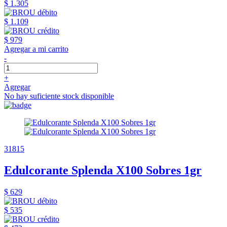
$ 1.305
$ 1.109
$ 979
Agregar a mi carrito
-
+
Agregar
No hay suficiente stock disponible
31815
Edulcorante Splenda X100 Sobres 1gr
$ 629
$ 535