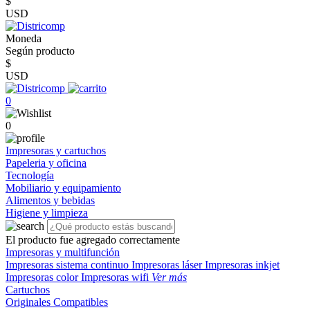
$
USD
Moneda
Según producto
$
USD
0
0
Impresoras y cartuchos
Papeleria y oficina
Tecnología
Mobiliario y equipamiento
Alimentos y bebidas
Higiene y limpieza
El producto fue agregado correctamente
Impresoras y multifunción
Impresoras sistema continuo
Impresoras láser
Impresoras inkjet
Impresoras color
Impresoras wifi
Ver más
Cartuchos
Originales
Compatibles