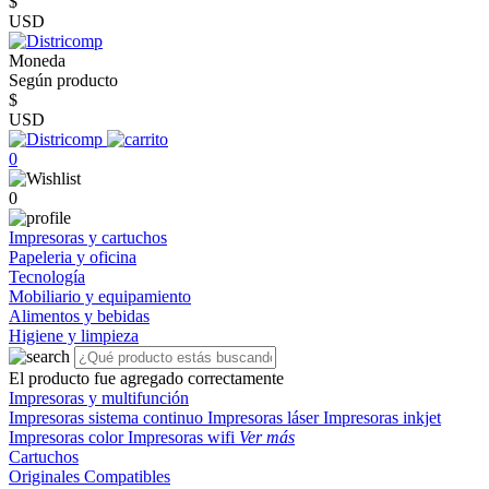
$
USD
Moneda
Según producto
$
USD
0
0
Impresoras y cartuchos
Papeleria y oficina
Tecnología
Mobiliario y equipamiento
Alimentos y bebidas
Higiene y limpieza
El producto fue agregado correctamente
Impresoras y multifunción
Impresoras sistema continuo
Impresoras láser
Impresoras inkjet
Impresoras color
Impresoras wifi
Ver más
Cartuchos
Originales
Compatibles