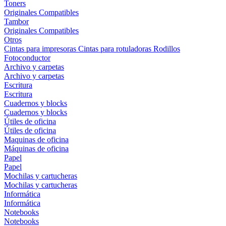
Toners
Originales
Compatibles
Tambor
Originales
Compatibles
Otros
Cintas para impresoras
Cintas para rotuladoras
Rodillos
Fotoconductor
Archivo y carpetas
Archivo y carpetas
Escritura
Escritura
Cuadernos y blocks
Cuadernos y blocks
Útiles de oficina
Útiles de oficina
Maquinas de oficina
Máquinas de oficina
Papel
Papel
Mochilas y cartucheras
Mochilas y cartucheras
Informática
Informática
Notebooks
Notebooks