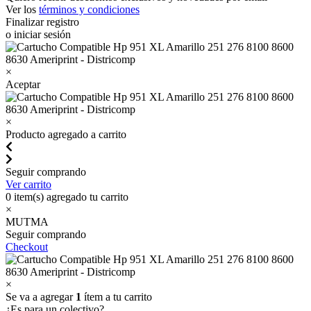
Ver los
términos y condiciones
Finalizar registro
o iniciar sesión
×
Aceptar
×
Producto agregado a carrito
Seguir comprando
Ver carrito
0
item(s) agregado tu carrito
×
MUTMA
Seguir comprando
Checkout
×
Se va a agregar
1
ítem a tu carrito
¿Es para un colectivo?