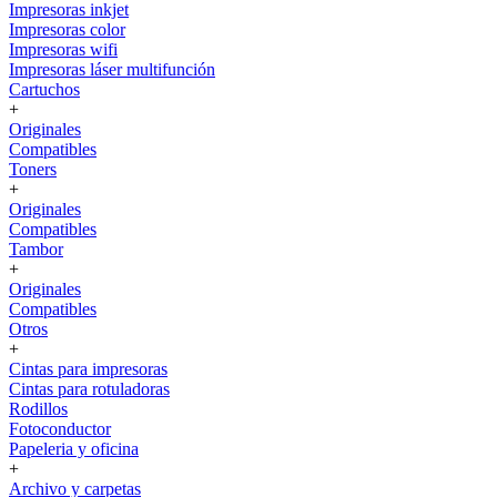
Impresoras inkjet
Impresoras color
Impresoras wifi
Impresoras láser multifunción
Cartuchos
+
Originales
Compatibles
Toners
+
Originales
Compatibles
Tambor
+
Originales
Compatibles
Otros
+
Cintas para impresoras
Cintas para rotuladoras
Rodillos
Fotoconductor
Papeleria y oficina
+
Archivo y carpetas