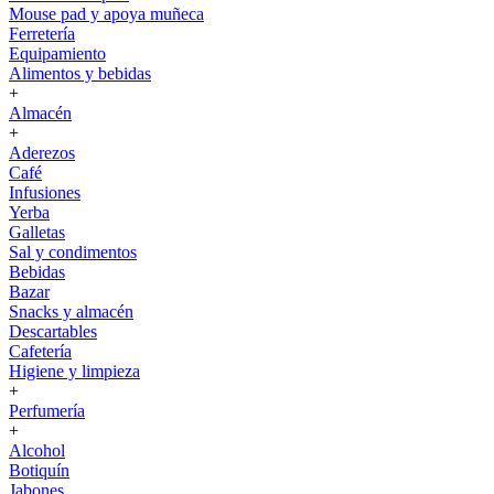
Mouse pad y apoya muñeca
Ferretería
Equipamiento
Alimentos y bebidas
+
Almacén
+
Aderezos
Café
Infusiones
Yerba
Galletas
Sal y condimentos
Bebidas
Bazar
Snacks y almacén
Descartables
Cafetería
Higiene y limpieza
+
Perfumería
+
Alcohol
Botiquín
Jabones