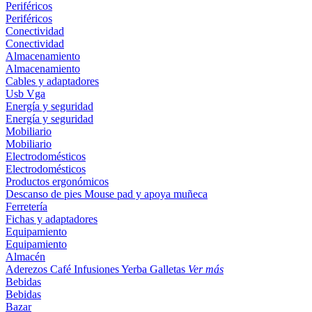
Periféricos
Periféricos
Conectividad
Conectividad
Almacenamiento
Almacenamiento
Cables y adaptadores
Usb
Vga
Energía y seguridad
Energía y seguridad
Mobiliario
Mobiliario
Electrodomésticos
Electrodomésticos
Productos ergonómicos
Descanso de pies
Mouse pad y apoya muñeca
Ferretería
Fichas y adaptadores
Equipamiento
Equipamiento
Almacén
Aderezos
Café
Infusiones
Yerba
Galletas
Ver más
Bebidas
Bebidas
Bazar