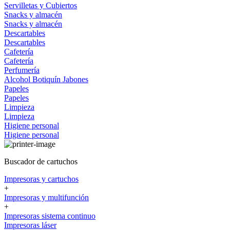
Servilletas y Cubiertos
Snacks y almacén
Snacks y almacén
Descartables
Descartables
Cafetería
Cafetería
Perfumería
Alcohol
Botiquín
Jabones
Papeles
Papeles
Limpieza
Limpieza
Higiene personal
Higiene personal
Buscador de cartuchos
Impresoras y cartuchos
+
Impresoras y multifunción
+
Impresoras sistema continuo
Impresoras láser