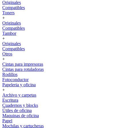
Originales
Compatibles
Toners
+
Originales
Compatibles
Tambor
+
Originales
Compatibles
Otros
+
Cintas para impresoras
Cintas para rotuladoras
Rodillos
Fotoconductor
Papeleria y oficina
+
Archivo y carpetas
Escritura
Cuadernos y blocks
Útiles de oficina
Maquinas de oficina
Papel
Mochilas y cartucheras