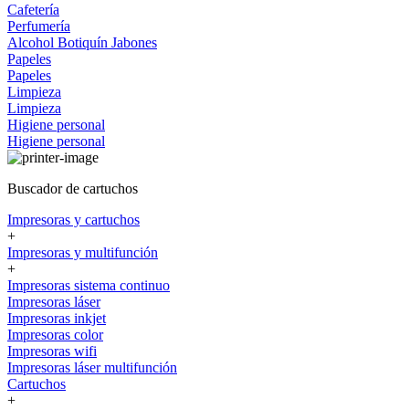
Cafetería
Perfumería
Alcohol
Botiquín
Jabones
Papeles
Papeles
Limpieza
Limpieza
Higiene personal
Higiene personal
Buscador de cartuchos
Impresoras y cartuchos
+
Impresoras y multifunción
+
Impresoras sistema continuo
Impresoras láser
Impresoras inkjet
Impresoras color
Impresoras wifi
Impresoras láser multifunción
Cartuchos
+