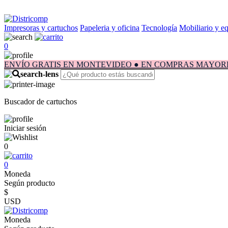
Impresoras y cartuchos
Papeleria y oficina
Tecnología
Mobiliario y e
0
ENVÍO GRATIS EN MONTEVIDEO ● EN COMPRAS MAYORES A $1.
Buscador de cartuchos
Iniciar sesión
0
0
Moneda
Según producto
$
USD
Moneda