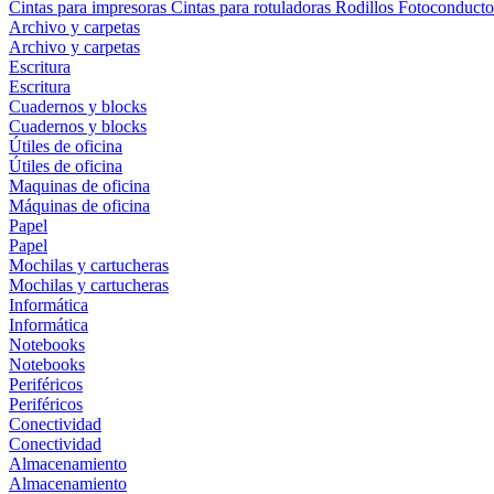
Cintas para impresoras
Cintas para rotuladoras
Rodillos
Fotoconducto
Archivo y carpetas
Archivo y carpetas
Escritura
Escritura
Cuadernos y blocks
Cuadernos y blocks
Útiles de oficina
Útiles de oficina
Maquinas de oficina
Máquinas de oficina
Papel
Papel
Mochilas y cartucheras
Mochilas y cartucheras
Informática
Informática
Notebooks
Notebooks
Periféricos
Periféricos
Conectividad
Conectividad
Almacenamiento
Almacenamiento