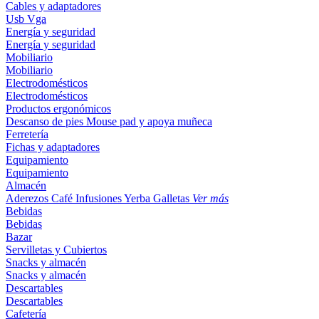
Cables y adaptadores
Usb
Vga
Energía y seguridad
Energía y seguridad
Mobiliario
Mobiliario
Electrodomésticos
Electrodomésticos
Productos ergonómicos
Descanso de pies
Mouse pad y apoya muñeca
Ferretería
Fichas y adaptadores
Equipamiento
Equipamiento
Almacén
Aderezos
Café
Infusiones
Yerba
Galletas
Ver más
Bebidas
Bebidas
Bazar
Servilletas y Cubiertos
Snacks y almacén
Snacks y almacén
Descartables
Descartables
Cafetería