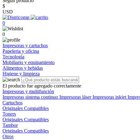
Según producto
$
USD
0
0
Impresoras y cartuchos
Papeleria y oficina
Tecnología
Mobiliario y equipamiento
Alimentos y bebidas
Higiene y limpieza
El producto fue agregado correctamente
Impresoras y multifunción
Impresoras sistema continuo
Impresoras láser
Impresoras inkjet
Impre
Cartuchos
Originales
Compatibles
Toners
Originales
Compatibles
Tambor
Originales
Compatibles
Otros