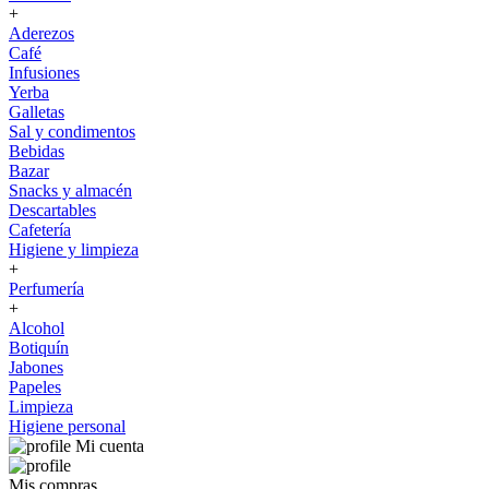
+
Aderezos
Café
Infusiones
Yerba
Galletas
Sal y condimentos
Bebidas
Bazar
Snacks y almacén
Descartables
Cafetería
Higiene y limpieza
+
Perfumería
+
Alcohol
Botiquín
Jabones
Papeles
Limpieza
Higiene personal
Mi cuenta
Mis compras