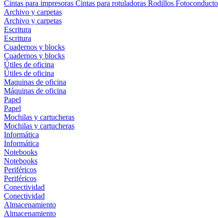
Cintas para impresoras
Cintas para rotuladoras
Rodillos
Fotoconducto
Archivo y carpetas
Archivo y carpetas
Escritura
Escritura
Cuadernos y blocks
Cuadernos y blocks
Útiles de oficina
Útiles de oficina
Maquinas de oficina
Máquinas de oficina
Papel
Papel
Mochilas y cartucheras
Mochilas y cartucheras
Informática
Informática
Notebooks
Notebooks
Periféricos
Periféricos
Conectividad
Conectividad
Almacenamiento
Almacenamiento