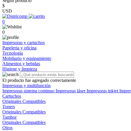
Según producto
$
USD
0
0
Impresoras y cartuchos
Papeleria y oficina
Tecnología
Mobiliario y equipamiento
Alimentos y bebidas
Higiene y limpieza
El producto fue agregado correctamente
Impresoras y multifunción
Impresoras sistema continuo
Impresoras láser
Impresoras inkjet
Impre
Cartuchos
Originales
Compatibles
Toners
Originales
Compatibles
Tambor
Originales
Compatibles
Otros