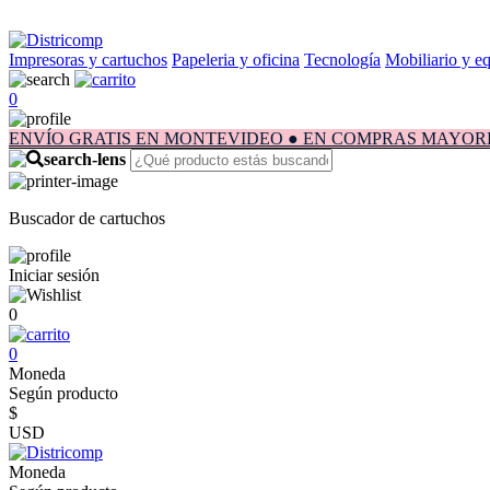
Impresoras y cartuchos
Papeleria y oficina
Tecnología
Mobiliario y e
0
ENVÍO GRATIS EN MONTEVIDEO ● EN COMPRAS MAYORES A $1.
Buscador de cartuchos
Iniciar sesión
0
0
Moneda
Según producto
$
USD
Moneda