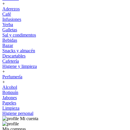
+
Aderezos
Café
Infusiones
Yerba
Galletas
Sal y condimentos
Bebidas
Bazar
Snacks y almacén
Descartables
Cafetería
Higiene y limpieza
+
Perfumería
+
Alcohol
Botiquín
Jabones
Papeles
Limpieza
Higiene personal
Mi cuenta
Mis compras