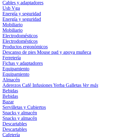
Cables y adaptadores
Usb
Vga
Energía y seguridad
Energía y seguridad
Mobiliario
Mobiliario
Electrodomésticos
Electrodomésticos
Productos ergonómicos
Descanso de pies
Mouse pad y apoya muñeca
Ferretería
Fichas y adaptadores
Equipamiento
Equipamiento
Almacén
Aderezos
Café
Infusiones
Yerba
Galletas
Ver más
Bebidas
Bebidas
Bazar
Servilletas y Cubiertos
Snacks y almacén
Snacks y almacén
Descartables
Descartables
Cafetería