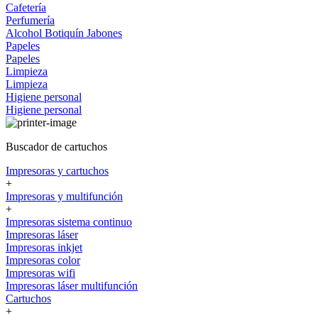
Cafetería
Perfumería
Alcohol
Botiquín
Jabones
Papeles
Papeles
Limpieza
Limpieza
Higiene personal
Higiene personal
Buscador de cartuchos
Impresoras y cartuchos
+
Impresoras y multifunción
+
Impresoras sistema continuo
Impresoras láser
Impresoras inkjet
Impresoras color
Impresoras wifi
Impresoras láser multifunción
Cartuchos
+