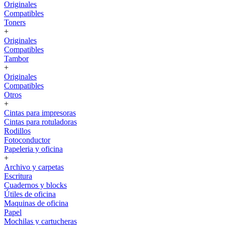
Originales
Compatibles
Toners
+
Originales
Compatibles
Tambor
+
Originales
Compatibles
Otros
+
Cintas para impresoras
Cintas para rotuladoras
Rodillos
Fotoconductor
Papeleria y oficina
+
Archivo y carpetas
Escritura
Cuadernos y blocks
Útiles de oficina
Maquinas de oficina
Papel
Mochilas y cartucheras