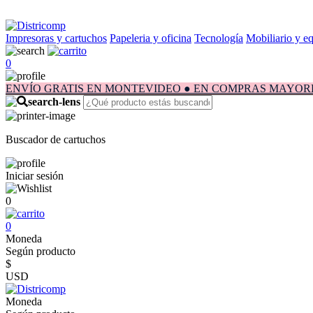
Impresoras y cartuchos
Papeleria y oficina
Tecnología
Mobiliario y e
0
ENVÍO GRATIS EN MONTEVIDEO ● EN COMPRAS MAYORES A $1.
Buscador de cartuchos
Iniciar sesión
0
0
Moneda
Según producto
$
USD
Moneda