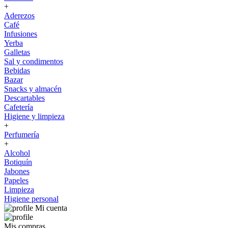
+
Aderezos
Café
Infusiones
Yerba
Galletas
Sal y condimentos
Bebidas
Bazar
Snacks y almacén
Descartables
Cafetería
Higiene y limpieza
+
Perfumería
+
Alcohol
Botiquín
Jabones
Papeles
Limpieza
Higiene personal
Mi cuenta
Mis compras