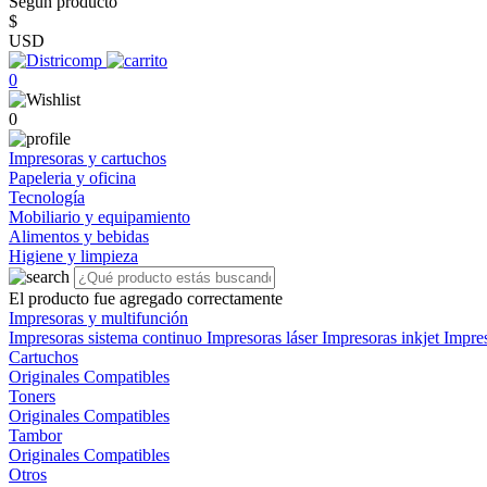
Según producto
$
USD
0
0
Impresoras y cartuchos
Papeleria y oficina
Tecnología
Mobiliario y equipamiento
Alimentos y bebidas
Higiene y limpieza
El producto fue agregado correctamente
Impresoras y multifunción
Impresoras sistema continuo
Impresoras láser
Impresoras inkjet
Impre
Cartuchos
Originales
Compatibles
Toners
Originales
Compatibles
Tambor
Originales
Compatibles
Otros