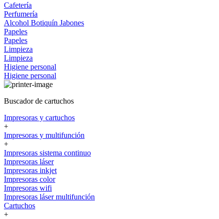
Cafetería
Perfumería
Alcohol
Botiquín
Jabones
Papeles
Papeles
Limpieza
Limpieza
Higiene personal
Higiene personal
Buscador de cartuchos
Impresoras y cartuchos
+
Impresoras y multifunción
+
Impresoras sistema continuo
Impresoras láser
Impresoras inkjet
Impresoras color
Impresoras wifi
Impresoras láser multifunción
Cartuchos
+