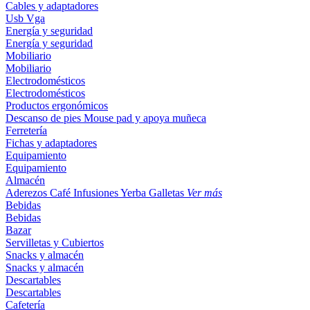
Cables y adaptadores
Usb
Vga
Energía y seguridad
Energía y seguridad
Mobiliario
Mobiliario
Electrodomésticos
Electrodomésticos
Productos ergonómicos
Descanso de pies
Mouse pad y apoya muñeca
Ferretería
Fichas y adaptadores
Equipamiento
Equipamiento
Almacén
Aderezos
Café
Infusiones
Yerba
Galletas
Ver más
Bebidas
Bebidas
Bazar
Servilletas y Cubiertos
Snacks y almacén
Snacks y almacén
Descartables
Descartables
Cafetería