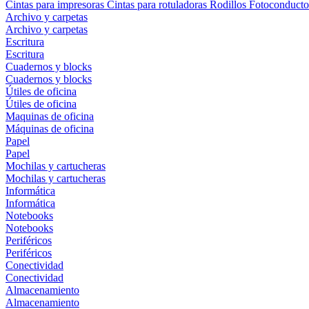
Cintas para impresoras
Cintas para rotuladoras
Rodillos
Fotoconducto
Archivo y carpetas
Archivo y carpetas
Escritura
Escritura
Cuadernos y blocks
Cuadernos y blocks
Útiles de oficina
Útiles de oficina
Maquinas de oficina
Máquinas de oficina
Papel
Papel
Mochilas y cartucheras
Mochilas y cartucheras
Informática
Informática
Notebooks
Notebooks
Periféricos
Periféricos
Conectividad
Conectividad
Almacenamiento
Almacenamiento