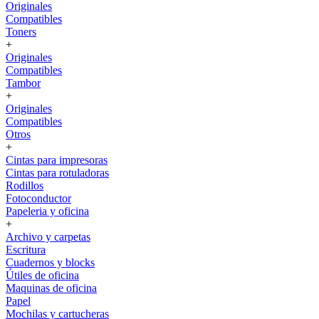
Originales
Compatibles
Toners
+
Originales
Compatibles
Tambor
+
Originales
Compatibles
Otros
+
Cintas para impresoras
Cintas para rotuladoras
Rodillos
Fotoconductor
Papeleria y oficina
+
Archivo y carpetas
Escritura
Cuadernos y blocks
Útiles de oficina
Maquinas de oficina
Papel
Mochilas y cartucheras