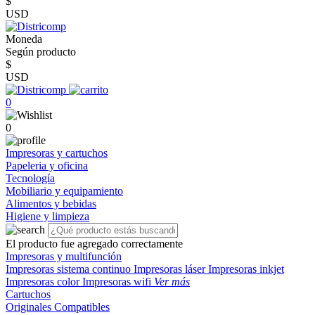
$
USD
Moneda
Según producto
$
USD
0
0
Impresoras y cartuchos
Papeleria y oficina
Tecnología
Mobiliario y equipamiento
Alimentos y bebidas
Higiene y limpieza
El producto fue agregado correctamente
Impresoras y multifunción
Impresoras sistema continuo
Impresoras láser
Impresoras inkjet
Impresoras color
Impresoras wifi
Ver más
Cartuchos
Originales
Compatibles