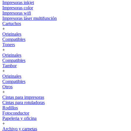
Impresoras inkjet
Impresoras color
Impresoras wifi
Impresoras láser multifunción
Cartuchos
+
Originales
Compatibles
Toners
+
Originales
Compatibles
Tambor
+
Originales
Compatibles
Otros
+
Cintas para impresoras
Cintas para rotuladoras
Rodillos
Fotoconductor
Papeleria y oficina
+
Archivo y carpetas