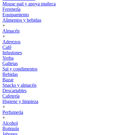
Mouse pad y apoya muñeca
Ferretería
Equipamiento
Alimentos y bebidas
+
Almacén
+
Aderezos
Café
Infusiones
Yerba
Galletas
Sal y condimentos
Bebidas
Bazar
Snacks y almacén
Descartables
Cafetería
Higiene y limpieza
+
Perfumería
+
Alcohol
Botiquín
Jabones