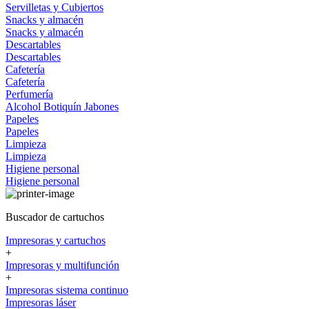
Servilletas y Cubiertos
Snacks y almacén
Snacks y almacén
Descartables
Descartables
Cafetería
Cafetería
Perfumería
Alcohol
Botiquín
Jabones
Papeles
Papeles
Limpieza
Limpieza
Higiene personal
Higiene personal
Buscador de cartuchos
Impresoras y cartuchos
+
Impresoras y multifunción
+
Impresoras sistema continuo
Impresoras láser