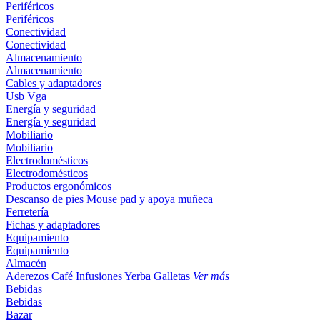
Periféricos
Periféricos
Conectividad
Conectividad
Almacenamiento
Almacenamiento
Cables y adaptadores
Usb
Vga
Energía y seguridad
Energía y seguridad
Mobiliario
Mobiliario
Electrodomésticos
Electrodomésticos
Productos ergonómicos
Descanso de pies
Mouse pad y apoya muñeca
Ferretería
Fichas y adaptadores
Equipamiento
Equipamiento
Almacén
Aderezos
Café
Infusiones
Yerba
Galletas
Ver más
Bebidas
Bebidas
Bazar