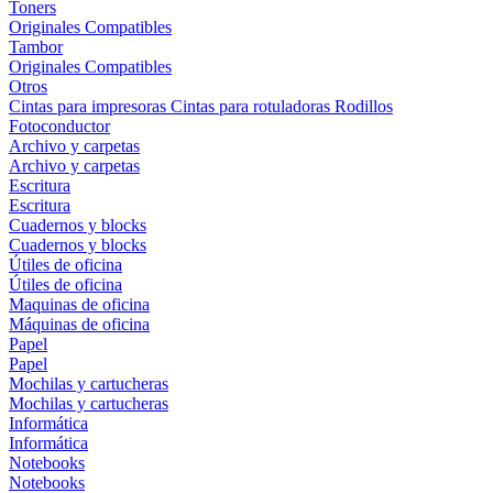
Toners
Originales
Compatibles
Tambor
Originales
Compatibles
Otros
Cintas para impresoras
Cintas para rotuladoras
Rodillos
Fotoconductor
Archivo y carpetas
Archivo y carpetas
Escritura
Escritura
Cuadernos y blocks
Cuadernos y blocks
Útiles de oficina
Útiles de oficina
Maquinas de oficina
Máquinas de oficina
Papel
Papel
Mochilas y cartucheras
Mochilas y cartucheras
Informática
Informática
Notebooks
Notebooks