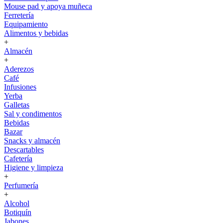
Mouse pad y apoya muñeca
Ferretería
Equipamiento
Alimentos y bebidas
+
Almacén
+
Aderezos
Café
Infusiones
Yerba
Galletas
Sal y condimentos
Bebidas
Bazar
Snacks y almacén
Descartables
Cafetería
Higiene y limpieza
+
Perfumería
+
Alcohol
Botiquín
Jabones