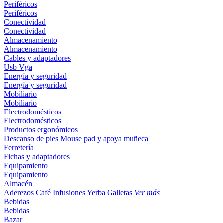
Periféricos
Periféricos
Conectividad
Conectividad
Almacenamiento
Almacenamiento
Cables y adaptadores
Usb
Vga
Energía y seguridad
Energía y seguridad
Mobiliario
Mobiliario
Electrodomésticos
Electrodomésticos
Productos ergonómicos
Descanso de pies
Mouse pad y apoya muñeca
Ferretería
Fichas y adaptadores
Equipamiento
Equipamiento
Almacén
Aderezos
Café
Infusiones
Yerba
Galletas
Ver más
Bebidas
Bebidas
Bazar