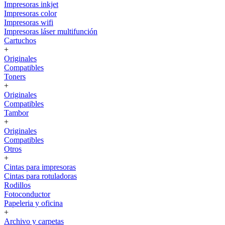
Impresoras inkjet
Impresoras color
Impresoras wifi
Impresoras láser multifunción
Cartuchos
+
Originales
Compatibles
Toners
+
Originales
Compatibles
Tambor
+
Originales
Compatibles
Otros
+
Cintas para impresoras
Cintas para rotuladoras
Rodillos
Fotoconductor
Papeleria y oficina
+
Archivo y carpetas