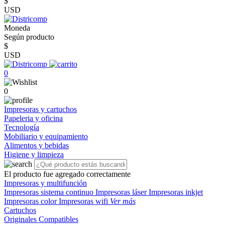
$
USD
Moneda
Según producto
$
USD
0
0
Impresoras y cartuchos
Papeleria y oficina
Tecnología
Mobiliario y equipamiento
Alimentos y bebidas
Higiene y limpieza
El producto fue agregado correctamente
Impresoras y multifunción
Impresoras sistema continuo
Impresoras láser
Impresoras inkjet
Impresoras color
Impresoras wifi
Ver más
Cartuchos
Originales
Compatibles