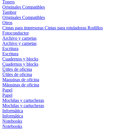
Toners
Originales
Compatibles
Tambor
Originales
Compatibles
Otros
Cintas para impresoras
Cintas para rotuladoras
Rodillos
Fotoconductor
Archivo y carpetas
Archivo y carpetas
Escritura
Escritura
Cuadernos y blocks
Cuadernos y blocks
Útiles de oficina
Útiles de oficina
Maquinas de oficina
Máquinas de oficina
Papel
Papel
Mochilas y cartucheras
Mochilas y cartucheras
Informática
Informática
Notebooks
Notebooks