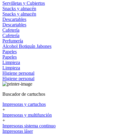
Servilletas y Cubiertos
Snacks y almacén
Snacks y almacén
Descartables
Descartables
Cafetería
Cafetería
Perfumería
Alcohol
Botiquín
Jabones
Papeles
Papeles
Limpieza
Limpieza
Higiene personal
Higiene personal
Buscador de cartuchos
Impresoras y cartuchos
+
Impresoras y multifunción
+
Impresoras sistema continuo
Impresoras láser