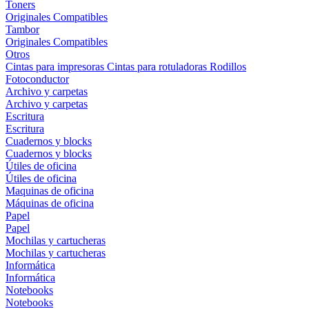
Toners
Originales
Compatibles
Tambor
Originales
Compatibles
Otros
Cintas para impresoras
Cintas para rotuladoras
Rodillos
Fotoconductor
Archivo y carpetas
Archivo y carpetas
Escritura
Escritura
Cuadernos y blocks
Cuadernos y blocks
Útiles de oficina
Útiles de oficina
Maquinas de oficina
Máquinas de oficina
Papel
Papel
Mochilas y cartucheras
Mochilas y cartucheras
Informática
Informática
Notebooks
Notebooks