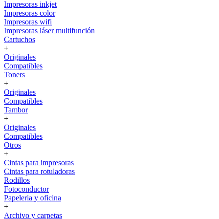
Impresoras inkjet
Impresoras color
Impresoras wifi
Impresoras láser multifunción
Cartuchos
+
Originales
Compatibles
Toners
+
Originales
Compatibles
Tambor
+
Originales
Compatibles
Otros
+
Cintas para impresoras
Cintas para rotuladoras
Rodillos
Fotoconductor
Papeleria y oficina
+
Archivo y carpetas