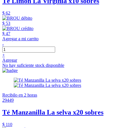
Té Limón La Virginia x10 sobres
$ 62
$ 53
$ 47
Agregar a mi carrito
-
+
Agregar
No hay suficiente stock disponible
Recibilo en 2 horas
29449
Té Manzanilla La selva x20 sobres
$ 110