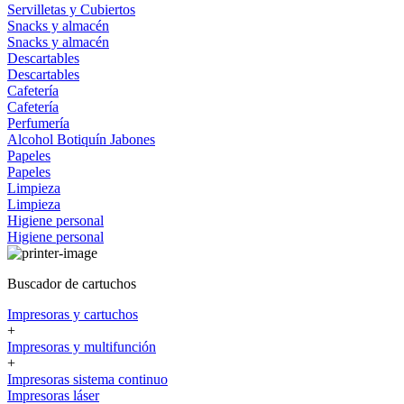
Servilletas y Cubiertos
Snacks y almacén
Snacks y almacén
Descartables
Descartables
Cafetería
Cafetería
Perfumería
Alcohol
Botiquín
Jabones
Papeles
Papeles
Limpieza
Limpieza
Higiene personal
Higiene personal
Buscador de cartuchos
Impresoras y cartuchos
+
Impresoras y multifunción
+
Impresoras sistema continuo
Impresoras láser