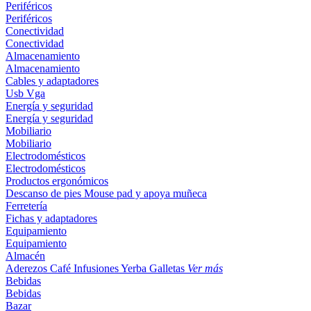
Periféricos
Periféricos
Conectividad
Conectividad
Almacenamiento
Almacenamiento
Cables y adaptadores
Usb
Vga
Energía y seguridad
Energía y seguridad
Mobiliario
Mobiliario
Electrodomésticos
Electrodomésticos
Productos ergonómicos
Descanso de pies
Mouse pad y apoya muñeca
Ferretería
Fichas y adaptadores
Equipamiento
Equipamiento
Almacén
Aderezos
Café
Infusiones
Yerba
Galletas
Ver más
Bebidas
Bebidas
Bazar