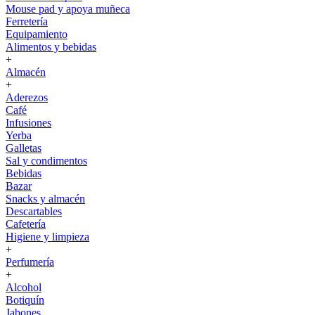
Mouse pad y apoya muñeca
Ferretería
Equipamiento
Alimentos y bebidas
+
Almacén
+
Aderezos
Café
Infusiones
Yerba
Galletas
Sal y condimentos
Bebidas
Bazar
Snacks y almacén
Descartables
Cafetería
Higiene y limpieza
+
Perfumería
+
Alcohol
Botiquín
Jabones