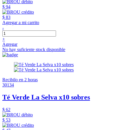
$ 94
$ 83
Agregar a mi carrito
-
+
Agregar
No hay suficiente stock disponible
Recibilo en 2 horas
30134
Té Verde La Selva x10 sobres
$ 62
$ 53