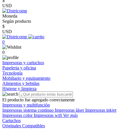
$
USD
Moneda
Según producto
$
USD
0
0
Impresoras y cartuchos
Papeleria y oficina
Tecnología
Mobiliario y equipamiento
Alimentos y bebidas
Higiene y limpieza
El producto fue agregado correctamente
Impresoras y multifunción
Impresoras sistema continuo
Impresoras láser
Impresoras inkjet
Impresoras color
Impresoras wifi
Ver más
Cartuchos
Originales
Compatibles