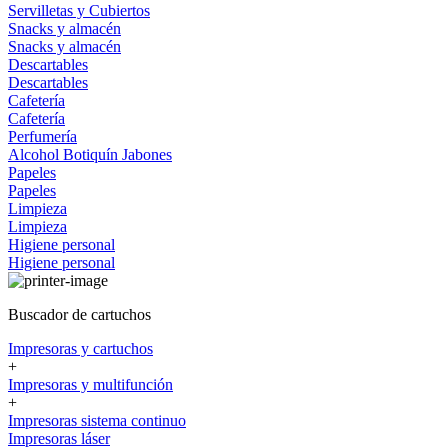
Servilletas y Cubiertos
Snacks y almacén
Snacks y almacén
Descartables
Descartables
Cafetería
Cafetería
Perfumería
Alcohol
Botiquín
Jabones
Papeles
Papeles
Limpieza
Limpieza
Higiene personal
Higiene personal
Buscador de cartuchos
Impresoras y cartuchos
+
Impresoras y multifunción
+
Impresoras sistema continuo
Impresoras láser