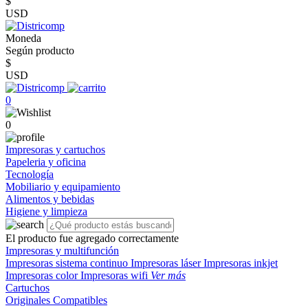
$
USD
Moneda
Según producto
$
USD
0
0
Impresoras y cartuchos
Papeleria y oficina
Tecnología
Mobiliario y equipamiento
Alimentos y bebidas
Higiene y limpieza
El producto fue agregado correctamente
Impresoras y multifunción
Impresoras sistema continuo
Impresoras láser
Impresoras inkjet
Impresoras color
Impresoras wifi
Ver más
Cartuchos
Originales
Compatibles