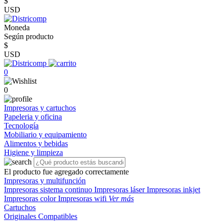
$
USD
Moneda
Según producto
$
USD
0
0
Impresoras y cartuchos
Papeleria y oficina
Tecnología
Mobiliario y equipamiento
Alimentos y bebidas
Higiene y limpieza
El producto fue agregado correctamente
Impresoras y multifunción
Impresoras sistema continuo
Impresoras láser
Impresoras inkjet
Impresoras color
Impresoras wifi
Ver más
Cartuchos
Originales
Compatibles