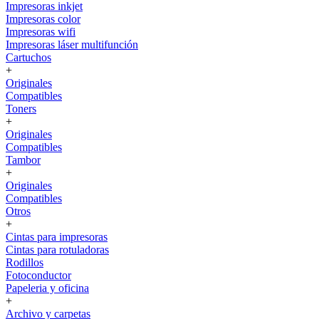
Impresoras inkjet
Impresoras color
Impresoras wifi
Impresoras láser multifunción
Cartuchos
+
Originales
Compatibles
Toners
+
Originales
Compatibles
Tambor
+
Originales
Compatibles
Otros
+
Cintas para impresoras
Cintas para rotuladoras
Rodillos
Fotoconductor
Papeleria y oficina
+
Archivo y carpetas