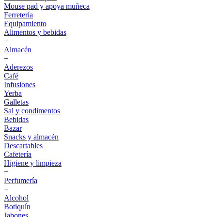
Mouse pad y apoya muñeca
Ferretería
Equipamiento
Alimentos y bebidas
+
Almacén
+
Aderezos
Café
Infusiones
Yerba
Galletas
Sal y condimentos
Bebidas
Bazar
Snacks y almacén
Descartables
Cafetería
Higiene y limpieza
+
Perfumería
+
Alcohol
Botiquín
Jabones