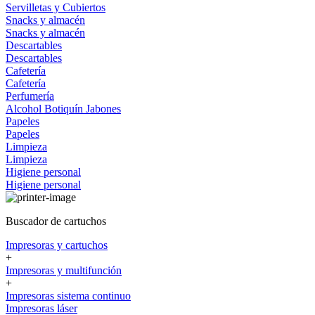
Servilletas y Cubiertos
Snacks y almacén
Snacks y almacén
Descartables
Descartables
Cafetería
Cafetería
Perfumería
Alcohol
Botiquín
Jabones
Papeles
Papeles
Limpieza
Limpieza
Higiene personal
Higiene personal
Buscador de cartuchos
Impresoras y cartuchos
+
Impresoras y multifunción
+
Impresoras sistema continuo
Impresoras láser