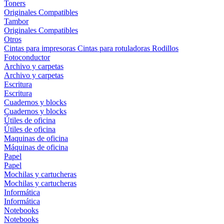
Toners
Originales
Compatibles
Tambor
Originales
Compatibles
Otros
Cintas para impresoras
Cintas para rotuladoras
Rodillos
Fotoconductor
Archivo y carpetas
Archivo y carpetas
Escritura
Escritura
Cuadernos y blocks
Cuadernos y blocks
Útiles de oficina
Útiles de oficina
Maquinas de oficina
Máquinas de oficina
Papel
Papel
Mochilas y cartucheras
Mochilas y cartucheras
Informática
Informática
Notebooks
Notebooks