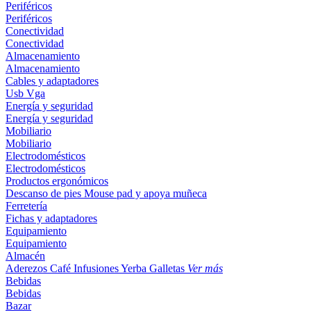
Periféricos
Periféricos
Conectividad
Conectividad
Almacenamiento
Almacenamiento
Cables y adaptadores
Usb
Vga
Energía y seguridad
Energía y seguridad
Mobiliario
Mobiliario
Electrodomésticos
Electrodomésticos
Productos ergonómicos
Descanso de pies
Mouse pad y apoya muñeca
Ferretería
Fichas y adaptadores
Equipamiento
Equipamiento
Almacén
Aderezos
Café
Infusiones
Yerba
Galletas
Ver más
Bebidas
Bebidas
Bazar