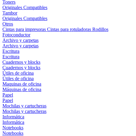
Toners
Originales
Compatibles
Tambor
Originales
Compatibles
Otros
Cintas para impresoras
Cintas para rotuladoras
Rodillos
Fotoconductor
Archivo y carpetas
Archivo y carpetas
Escritura
Escritura
Cuadernos y blocks
Cuadernos y blocks
Útiles de oficina
Útiles de oficina
Maquinas de oficina
Máquinas de oficina
Papel
Papel
Mochilas y cartucheras
Mochilas y cartucheras
Informática
Informática
Notebooks
Notebooks