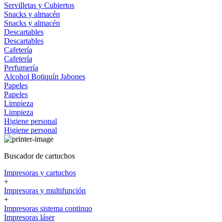
Servilletas y Cubiertos
Snacks y almacén
Snacks y almacén
Descartables
Descartables
Cafetería
Cafetería
Perfumería
Alcohol
Botiquín
Jabones
Papeles
Papeles
Limpieza
Limpieza
Higiene personal
Higiene personal
Buscador de cartuchos
Impresoras y cartuchos
+
Impresoras y multifunción
+
Impresoras sistema continuo
Impresoras láser