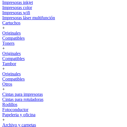
Impresoras inkjet
Impresoras color
Impresoras wifi
Impresoras láser multifunción
Cartuchos
+
Originales
Compatibles
Toners
+
Originales
Compatibles
Tambor
+
Originales
Compatibles
Otros
+
Cintas para impresoras
Cintas para rotuladoras
Rodillos
Fotoconductor
Papeleria y oficina
+
Archivo y carpetas