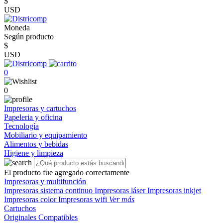
$
USD
Moneda
Según producto
$
USD
0
0
Impresoras y cartuchos
Papeleria y oficina
Tecnología
Mobiliario y equipamiento
Alimentos y bebidas
Higiene y limpieza
El producto fue agregado correctamente
Impresoras y multifunción
Impresoras sistema continuo
Impresoras láser
Impresoras inkjet
Impresoras color
Impresoras wifi
Ver más
Cartuchos
Originales
Compatibles