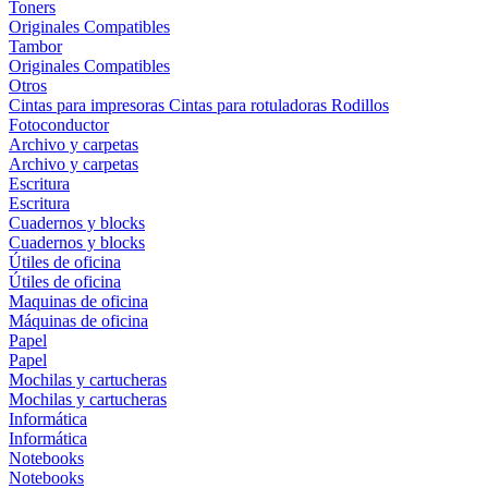
Toners
Originales
Compatibles
Tambor
Originales
Compatibles
Otros
Cintas para impresoras
Cintas para rotuladoras
Rodillos
Fotoconductor
Archivo y carpetas
Archivo y carpetas
Escritura
Escritura
Cuadernos y blocks
Cuadernos y blocks
Útiles de oficina
Útiles de oficina
Maquinas de oficina
Máquinas de oficina
Papel
Papel
Mochilas y cartucheras
Mochilas y cartucheras
Informática
Informática
Notebooks
Notebooks