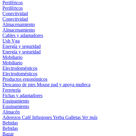
Periféricos
Periféricos
Conectividad
Conectividad
Almacenamiento
Almacenamiento
Cables y adaptadores
Usb
Vga
Energía y seguridad
Energía y seguridad
Mobiliario
Mobiliario
Electrodomésticos
Electrodomésticos
Productos ergonómicos
Descanso de pies
Mouse pad y apoya muñeca
Ferretería
Fichas y adaptadores
Equipamiento
Equipamiento
Almacén
Aderezos
Café
Infusiones
Yerba
Galletas
Ver más
Bebidas
Bebidas
Bazar