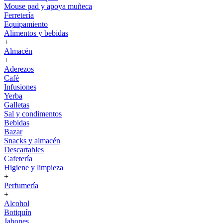
Mouse pad y apoya muñeca
Ferretería
Equipamiento
Alimentos y bebidas
+
Almacén
+
Aderezos
Café
Infusiones
Yerba
Galletas
Sal y condimentos
Bebidas
Bazar
Snacks y almacén
Descartables
Cafetería
Higiene y limpieza
+
Perfumería
+
Alcohol
Botiquín
Jabones