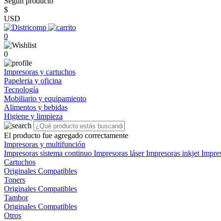
Según producto
$
USD
0
0
Impresoras y cartuchos
Papeleria y oficina
Tecnología
Mobiliario y equipamiento
Alimentos y bebidas
Higiene y limpieza
El producto fue agregado correctamente
Impresoras y multifunción
Impresoras sistema continuo
Impresoras láser
Impresoras inkjet
Impre
Cartuchos
Originales
Compatibles
Toners
Originales
Compatibles
Tambor
Originales
Compatibles
Otros