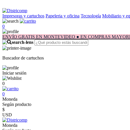
Impresoras y cartuchos
Papeleria y oficina
Tecnología
Mobiliario y e
0
ENVÍO GRATIS EN MONTEVIDEO ● EN COMPRAS MAYORES A $1.
Buscador de cartuchos
Iniciar sesión
0
0
Moneda
Según producto
$
USD
Moneda