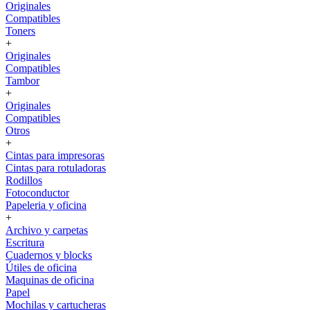
Originales
Compatibles
Toners
+
Originales
Compatibles
Tambor
+
Originales
Compatibles
Otros
+
Cintas para impresoras
Cintas para rotuladoras
Rodillos
Fotoconductor
Papeleria y oficina
+
Archivo y carpetas
Escritura
Cuadernos y blocks
Útiles de oficina
Maquinas de oficina
Papel
Mochilas y cartucheras