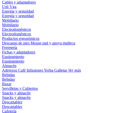
Cables y adaptadores
Usb
Vga
Energía y seguridad
Energía y seguridad
Mobiliario
Mobiliario
Electrodomésticos
Electrodomésticos
Productos ergonómicos
Descanso de pies
Mouse pad y apoya muñeca
Ferretería
Fichas y adaptadores
Equipamiento
Equipamiento
Almacén
Aderezos
Café
Infusiones
Yerba
Galletas
Ver más
Bebidas
Bebidas
Bazar
Servilletas y Cubiertos
Snacks y almacén
Snacks y almacén
Descartables
Descartables
Cafetería