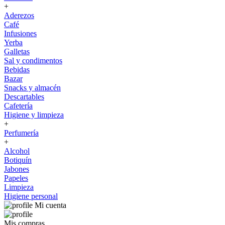
+
Aderezos
Café
Infusiones
Yerba
Galletas
Sal y condimentos
Bebidas
Bazar
Snacks y almacén
Descartables
Cafetería
Higiene y limpieza
+
Perfumería
+
Alcohol
Botiquín
Jabones
Papeles
Limpieza
Higiene personal
Mi cuenta
Mis compras