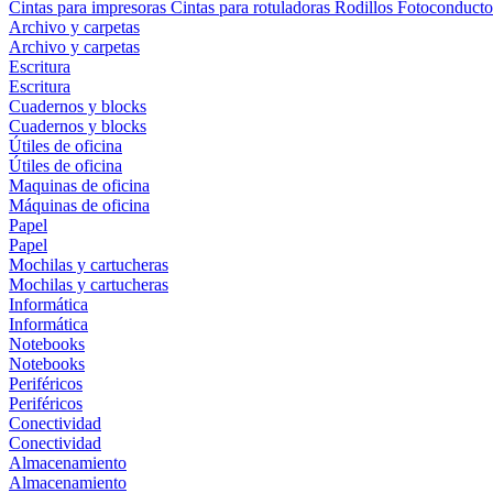
Cintas para impresoras
Cintas para rotuladoras
Rodillos
Fotoconducto
Archivo y carpetas
Archivo y carpetas
Escritura
Escritura
Cuadernos y blocks
Cuadernos y blocks
Útiles de oficina
Útiles de oficina
Maquinas de oficina
Máquinas de oficina
Papel
Papel
Mochilas y cartucheras
Mochilas y cartucheras
Informática
Informática
Notebooks
Notebooks
Periféricos
Periféricos
Conectividad
Conectividad
Almacenamiento
Almacenamiento