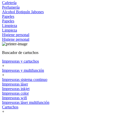
Cafetería
Perfumería
Alcohol
Botiquín
Jabones
Papeles
Papeles
Limpieza
Limpieza
Higiene personal
Higiene personal
Buscador de cartuchos
Impresoras y cartuchos
+
Impresoras y multifunción
+
Impresoras sistema continuo
Impresoras láser
Impresoras inkjet
Impresoras color
Impresoras wifi
Impresoras láser multifunción
Cartuchos
+