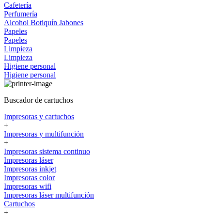
Cafetería
Perfumería
Alcohol
Botiquín
Jabones
Papeles
Papeles
Limpieza
Limpieza
Higiene personal
Higiene personal
Buscador de cartuchos
Impresoras y cartuchos
+
Impresoras y multifunción
+
Impresoras sistema continuo
Impresoras láser
Impresoras inkjet
Impresoras color
Impresoras wifi
Impresoras láser multifunción
Cartuchos
+