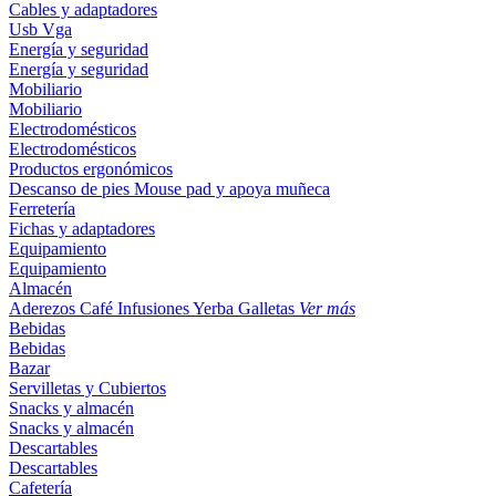
Cables y adaptadores
Usb
Vga
Energía y seguridad
Energía y seguridad
Mobiliario
Mobiliario
Electrodomésticos
Electrodomésticos
Productos ergonómicos
Descanso de pies
Mouse pad y apoya muñeca
Ferretería
Fichas y adaptadores
Equipamiento
Equipamiento
Almacén
Aderezos
Café
Infusiones
Yerba
Galletas
Ver más
Bebidas
Bebidas
Bazar
Servilletas y Cubiertos
Snacks y almacén
Snacks y almacén
Descartables
Descartables
Cafetería