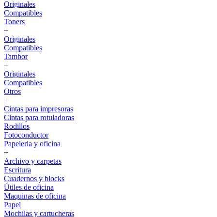
Originales
Compatibles
Toners
+
Originales
Compatibles
Tambor
+
Originales
Compatibles
Otros
+
Cintas para impresoras
Cintas para rotuladoras
Rodillos
Fotoconductor
Papeleria y oficina
+
Archivo y carpetas
Escritura
Cuadernos y blocks
Útiles de oficina
Maquinas de oficina
Papel
Mochilas y cartucheras