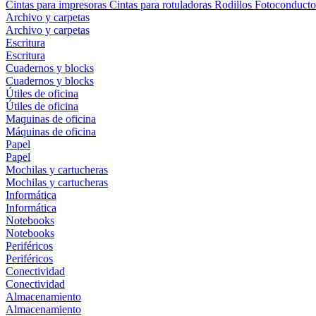
Cintas para impresoras
Cintas para rotuladoras
Rodillos
Fotoconducto
Archivo y carpetas
Archivo y carpetas
Escritura
Escritura
Cuadernos y blocks
Cuadernos y blocks
Útiles de oficina
Útiles de oficina
Maquinas de oficina
Máquinas de oficina
Papel
Papel
Mochilas y cartucheras
Mochilas y cartucheras
Informática
Informática
Notebooks
Notebooks
Periféricos
Periféricos
Conectividad
Conectividad
Almacenamiento
Almacenamiento