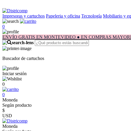
Impresoras y cartuchos
Papeleria y oficina
Tecnología
Mobiliario y e
0
ENVÍO GRATIS EN MONTEVIDEO ● EN COMPRAS MAYORES A $1.
Buscador de cartuchos
Iniciar sesión
0
0
Moneda
Según producto
$
USD
Moneda