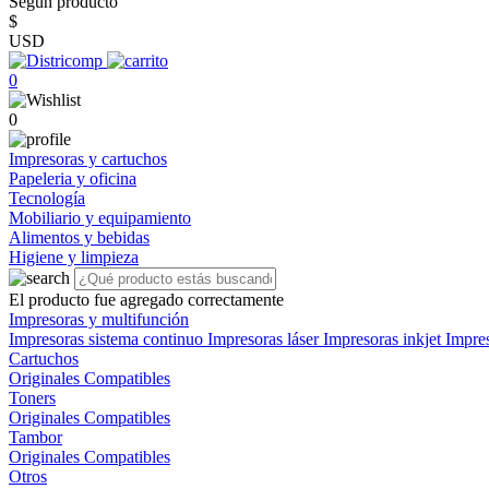
Según producto
$
USD
0
0
Impresoras y cartuchos
Papeleria y oficina
Tecnología
Mobiliario y equipamiento
Alimentos y bebidas
Higiene y limpieza
El producto fue agregado correctamente
Impresoras y multifunción
Impresoras sistema continuo
Impresoras láser
Impresoras inkjet
Impre
Cartuchos
Originales
Compatibles
Toners
Originales
Compatibles
Tambor
Originales
Compatibles
Otros