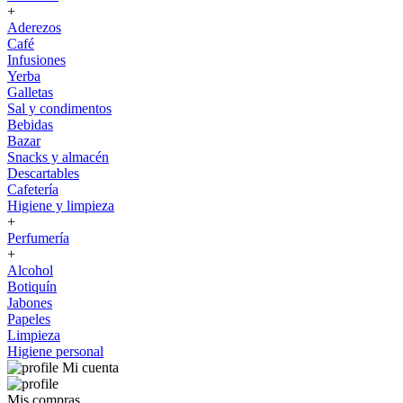
+
Aderezos
Café
Infusiones
Yerba
Galletas
Sal y condimentos
Bebidas
Bazar
Snacks y almacén
Descartables
Cafetería
Higiene y limpieza
+
Perfumería
+
Alcohol
Botiquín
Jabones
Papeles
Limpieza
Higiene personal
Mi cuenta
Mis compras