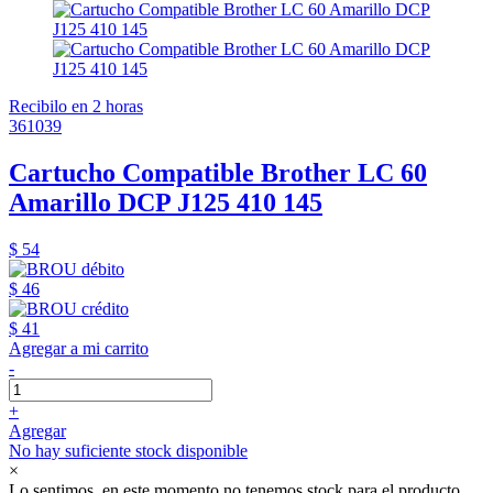
Recibilo en 2 horas
361039
Cartucho Compatible Brother LC 60
Amarillo DCP J125 410 145
$ 54
$ 46
$ 41
Agregar a mi carrito
-
+
Agregar
No hay suficiente stock disponible
×
Lo sentimos, en este momento no tenemos stock para el producto