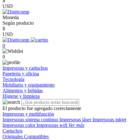
$
USD
Moneda
Según producto
$
USD
0
0
Impresoras y cartuchos
Papeleria y oficina
Tecnología
Mobiliario y equipamiento
Alimentos y bebidas
Higiene y limpieza
El producto fue agregado correctamente
Impresoras y multifunción
Impresoras sistema continuo
Impresoras láser
Impresoras inkjet
Impresoras color
Impresoras wifi
Ver más
Cartuchos
Originales
Compatibles