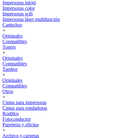
Impresoras inkjet
Impresoras color
Impresoras wifi
Impresoras láser multifunción
Cartuchos
+
Originales
Compatibles
Toners
+
Originales
Compatibles
Tambor
+
Originales
Compatibles
Otros
+
Cintas para impresoras
Cintas para rotuladoras
Rodillos
Fotoconductor
Papeleria y oficina
+
Archivo y carpetas