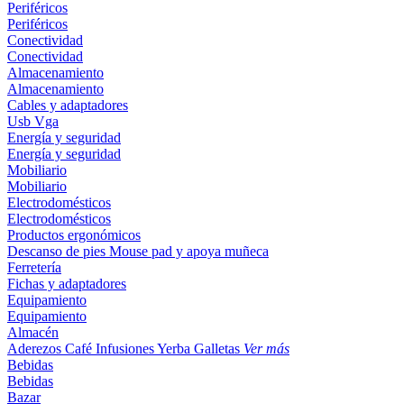
Periféricos
Periféricos
Conectividad
Conectividad
Almacenamiento
Almacenamiento
Cables y adaptadores
Usb
Vga
Energía y seguridad
Energía y seguridad
Mobiliario
Mobiliario
Electrodomésticos
Electrodomésticos
Productos ergonómicos
Descanso de pies
Mouse pad y apoya muñeca
Ferretería
Fichas y adaptadores
Equipamiento
Equipamiento
Almacén
Aderezos
Café
Infusiones
Yerba
Galletas
Ver más
Bebidas
Bebidas
Bazar