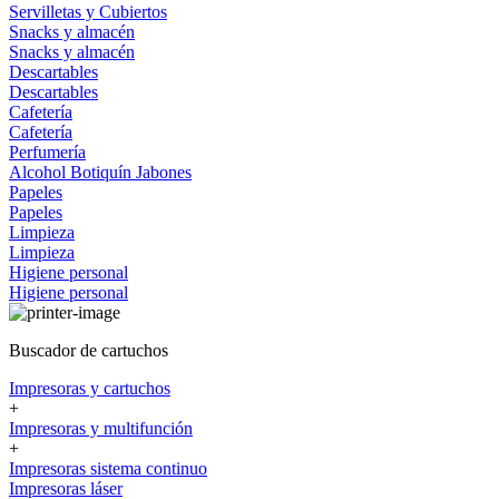
Servilletas y Cubiertos
Snacks y almacén
Snacks y almacén
Descartables
Descartables
Cafetería
Cafetería
Perfumería
Alcohol
Botiquín
Jabones
Papeles
Papeles
Limpieza
Limpieza
Higiene personal
Higiene personal
Buscador de cartuchos
Impresoras y cartuchos
+
Impresoras y multifunción
+
Impresoras sistema continuo
Impresoras láser