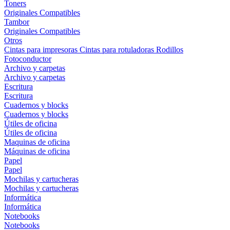
Toners
Originales
Compatibles
Tambor
Originales
Compatibles
Otros
Cintas para impresoras
Cintas para rotuladoras
Rodillos
Fotoconductor
Archivo y carpetas
Archivo y carpetas
Escritura
Escritura
Cuadernos y blocks
Cuadernos y blocks
Útiles de oficina
Útiles de oficina
Maquinas de oficina
Máquinas de oficina
Papel
Papel
Mochilas y cartucheras
Mochilas y cartucheras
Informática
Informática
Notebooks
Notebooks