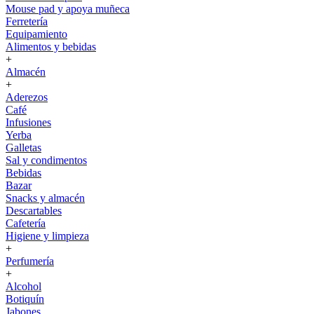
Mouse pad y apoya muñeca
Ferretería
Equipamiento
Alimentos y bebidas
+
Almacén
+
Aderezos
Café
Infusiones
Yerba
Galletas
Sal y condimentos
Bebidas
Bazar
Snacks y almacén
Descartables
Cafetería
Higiene y limpieza
+
Perfumería
+
Alcohol
Botiquín
Jabones