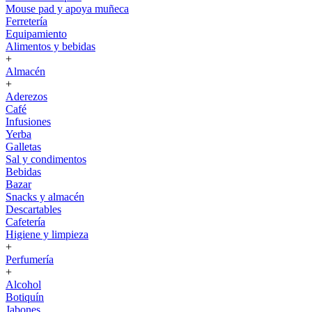
Mouse pad y apoya muñeca
Ferretería
Equipamiento
Alimentos y bebidas
+
Almacén
+
Aderezos
Café
Infusiones
Yerba
Galletas
Sal y condimentos
Bebidas
Bazar
Snacks y almacén
Descartables
Cafetería
Higiene y limpieza
+
Perfumería
+
Alcohol
Botiquín
Jabones