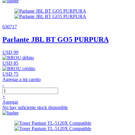
630717
Parlante JBL BT GO5 PURPURA
USD 99
USD 85
USD 75
Agregar a mi carrito
-
+
Agregar
No hay suficiente stock disponible