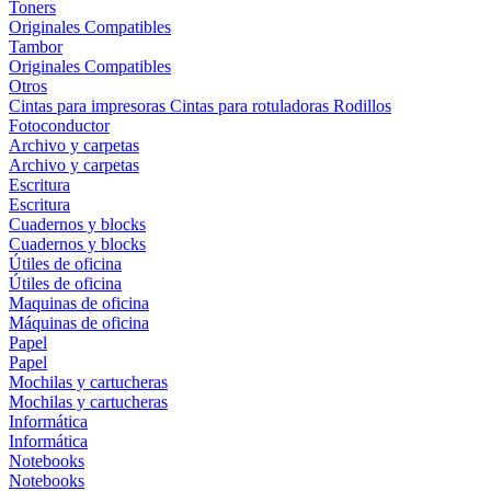
Toners
Originales
Compatibles
Tambor
Originales
Compatibles
Otros
Cintas para impresoras
Cintas para rotuladoras
Rodillos
Fotoconductor
Archivo y carpetas
Archivo y carpetas
Escritura
Escritura
Cuadernos y blocks
Cuadernos y blocks
Útiles de oficina
Útiles de oficina
Maquinas de oficina
Máquinas de oficina
Papel
Papel
Mochilas y cartucheras
Mochilas y cartucheras
Informática
Informática
Notebooks
Notebooks