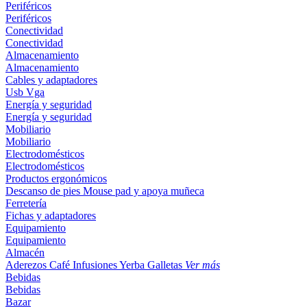
Periféricos
Periféricos
Conectividad
Conectividad
Almacenamiento
Almacenamiento
Cables y adaptadores
Usb
Vga
Energía y seguridad
Energía y seguridad
Mobiliario
Mobiliario
Electrodomésticos
Electrodomésticos
Productos ergonómicos
Descanso de pies
Mouse pad y apoya muñeca
Ferretería
Fichas y adaptadores
Equipamiento
Equipamiento
Almacén
Aderezos
Café
Infusiones
Yerba
Galletas
Ver más
Bebidas
Bebidas
Bazar