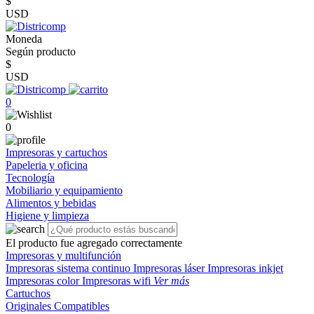
$
USD
Moneda
Según producto
$
USD
0
0
Impresoras y cartuchos
Papeleria y oficina
Tecnología
Mobiliario y equipamiento
Alimentos y bebidas
Higiene y limpieza
El producto fue agregado correctamente
Impresoras y multifunción
Impresoras sistema continuo
Impresoras láser
Impresoras inkjet
Impresoras color
Impresoras wifi
Ver más
Cartuchos
Originales
Compatibles