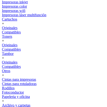
Impresoras inkjet
Impresoras color
Impresoras wifi
Impresoras láser multifunción
Cartuchos
+
Originales
Compatibles
Toners
+
Originales
Compatibles
Tambor
+
Originales
Compatibles
Otros
+
Cintas para impresoras
Cintas para rotuladoras
Rodillos
Fotoconductor
Papeleria y oficina
+
Archivo y carpetas