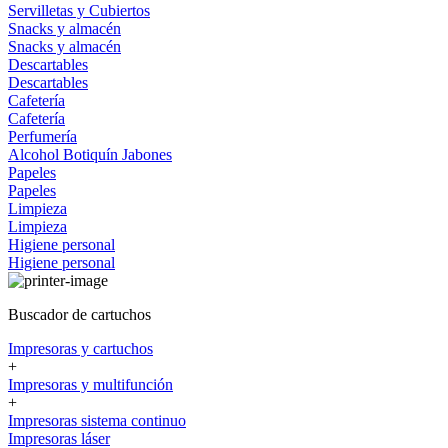
Servilletas y Cubiertos
Snacks y almacén
Snacks y almacén
Descartables
Descartables
Cafetería
Cafetería
Perfumería
Alcohol
Botiquín
Jabones
Papeles
Papeles
Limpieza
Limpieza
Higiene personal
Higiene personal
Buscador de cartuchos
Impresoras y cartuchos
+
Impresoras y multifunción
+
Impresoras sistema continuo
Impresoras láser