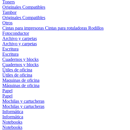
Toners
Originales
Compatibles
Tambor
Originales
Compatibles
Otros
Cintas para impresoras
Cintas para rotuladoras
Rodillos
Fotoconductor
Archivo y carpetas
Archivo y carpetas
Escritura
Escritura
Cuadernos y blocks
Cuadernos y blocks
Útiles de oficina
Útiles de oficina
Maquinas de oficina
Máquinas de oficina
Papel
Papel
Mochilas y cartucheras
Mochilas y cartucheras
Informática
Informática
Notebooks
Notebooks