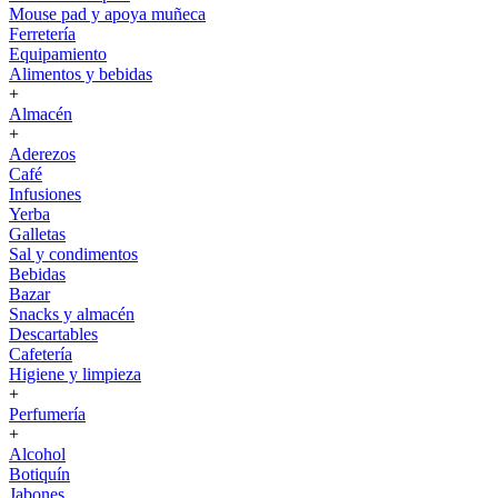
Mouse pad y apoya muñeca
Ferretería
Equipamiento
Alimentos y bebidas
+
Almacén
+
Aderezos
Café
Infusiones
Yerba
Galletas
Sal y condimentos
Bebidas
Bazar
Snacks y almacén
Descartables
Cafetería
Higiene y limpieza
+
Perfumería
+
Alcohol
Botiquín
Jabones