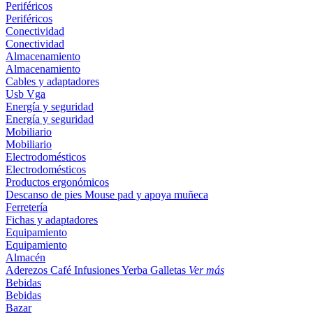
Periféricos
Periféricos
Conectividad
Conectividad
Almacenamiento
Almacenamiento
Cables y adaptadores
Usb
Vga
Energía y seguridad
Energía y seguridad
Mobiliario
Mobiliario
Electrodomésticos
Electrodomésticos
Productos ergonómicos
Descanso de pies
Mouse pad y apoya muñeca
Ferretería
Fichas y adaptadores
Equipamiento
Equipamiento
Almacén
Aderezos
Café
Infusiones
Yerba
Galletas
Ver más
Bebidas
Bebidas
Bazar