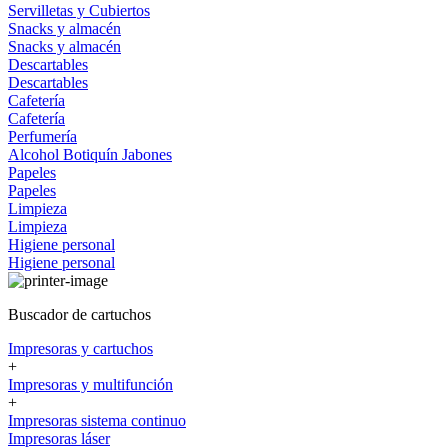
Servilletas y Cubiertos
Snacks y almacén
Snacks y almacén
Descartables
Descartables
Cafetería
Cafetería
Perfumería
Alcohol
Botiquín
Jabones
Papeles
Papeles
Limpieza
Limpieza
Higiene personal
Higiene personal
Buscador de cartuchos
Impresoras y cartuchos
+
Impresoras y multifunción
+
Impresoras sistema continuo
Impresoras láser