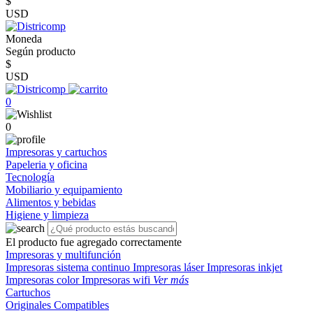
$
USD
Moneda
Según producto
$
USD
0
0
Impresoras y cartuchos
Papeleria y oficina
Tecnología
Mobiliario y equipamiento
Alimentos y bebidas
Higiene y limpieza
El producto fue agregado correctamente
Impresoras y multifunción
Impresoras sistema continuo
Impresoras láser
Impresoras inkjet
Impresoras color
Impresoras wifi
Ver más
Cartuchos
Originales
Compatibles