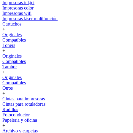
Impresoras inkjet
Impresoras color
Impresoras wifi
Impresoras láser multifunción
Cartuchos
+
Originales
Compatibles
Toners
+
Originales
Compatibles
Tambor
+
Originales
Compatibles
Otros
+
Cintas para impresoras
Cintas para rotuladoras
Rodillos
Fotoconductor
Papeleria y oficina
+
Archivo y carpetas