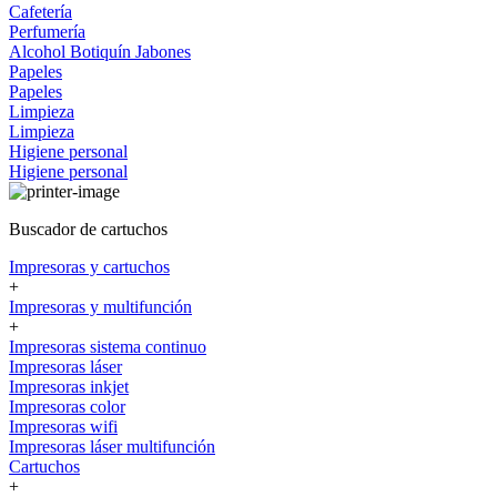
Cafetería
Perfumería
Alcohol
Botiquín
Jabones
Papeles
Papeles
Limpieza
Limpieza
Higiene personal
Higiene personal
Buscador de cartuchos
Impresoras y cartuchos
+
Impresoras y multifunción
+
Impresoras sistema continuo
Impresoras láser
Impresoras inkjet
Impresoras color
Impresoras wifi
Impresoras láser multifunción
Cartuchos
+