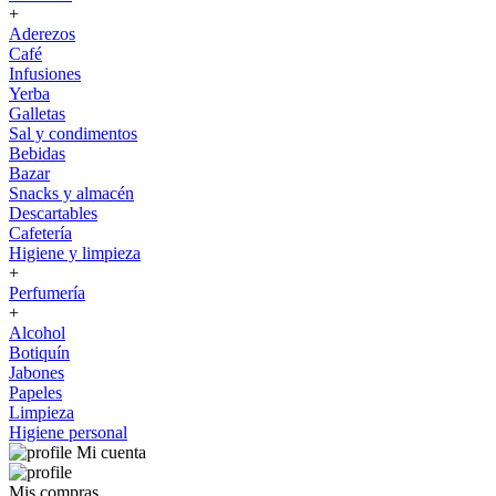
+
Aderezos
Café
Infusiones
Yerba
Galletas
Sal y condimentos
Bebidas
Bazar
Snacks y almacén
Descartables
Cafetería
Higiene y limpieza
+
Perfumería
+
Alcohol
Botiquín
Jabones
Papeles
Limpieza
Higiene personal
Mi cuenta
Mis compras