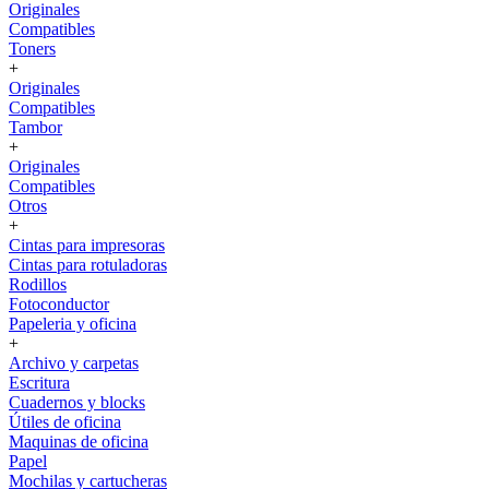
Originales
Compatibles
Toners
+
Originales
Compatibles
Tambor
+
Originales
Compatibles
Otros
+
Cintas para impresoras
Cintas para rotuladoras
Rodillos
Fotoconductor
Papeleria y oficina
+
Archivo y carpetas
Escritura
Cuadernos y blocks
Útiles de oficina
Maquinas de oficina
Papel
Mochilas y cartucheras