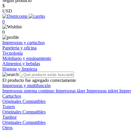
Según producto
$
USD
0
0
Impresoras y cartuchos
Papeleria y oficina
Tecnología
Mobiliario y equipamiento
Alimentos y bebidas
Higiene y limpieza
El producto fue agregado correctamente
Impresoras y multifunción
Impresoras sistema continuo
Impresoras láser
Impresoras inkjet
Impre
Cartuchos
Originales
Compatibles
Toners
Originales
Compatibles
Tambor
Originales
Compatibles
Otros