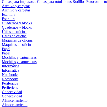
Cintas para impresoras
Cintas para rotuladoras
Rodillos
Fotoconducto
Archivo y carpetas
Archivo y carpetas
Escritura
Escritura
Cuadernos y blocks
Cuadernos y blocks
Útiles de oficina
Útiles de oficina
Maquinas de oficina
Máquinas de oficina
Papel
Papel
Mochilas y cartucheras
Mochilas y cartucheras
Informática
Informática
Notebooks
Notebooks
Periféricos
Periféricos
Conectividad
Conectividad
Almacenamiento
Almacenamiento