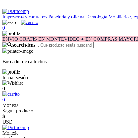
Impresoras y cartuchos
Papeleria y oficina
Tecnología
Mobiliario y e
0
ENVÍO GRATIS EN MONTEVIDEO ● EN COMPRAS MAYORES A $1.
Buscador de cartuchos
Iniciar sesión
0
0
Moneda
Según producto
$
USD
Moneda