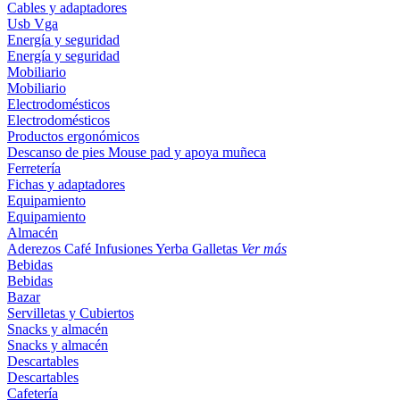
Cables y adaptadores
Usb
Vga
Energía y seguridad
Energía y seguridad
Mobiliario
Mobiliario
Electrodomésticos
Electrodomésticos
Productos ergonómicos
Descanso de pies
Mouse pad y apoya muñeca
Ferretería
Fichas y adaptadores
Equipamiento
Equipamiento
Almacén
Aderezos
Café
Infusiones
Yerba
Galletas
Ver más
Bebidas
Bebidas
Bazar
Servilletas y Cubiertos
Snacks y almacén
Snacks y almacén
Descartables
Descartables
Cafetería