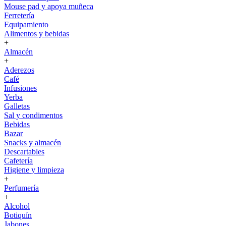
Mouse pad y apoya muñeca
Ferretería
Equipamiento
Alimentos y bebidas
+
Almacén
+
Aderezos
Café
Infusiones
Yerba
Galletas
Sal y condimentos
Bebidas
Bazar
Snacks y almacén
Descartables
Cafetería
Higiene y limpieza
+
Perfumería
+
Alcohol
Botiquín
Jabones