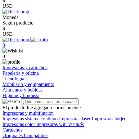
$
USD
Moneda
Según producto
$
USD
0
0
Impresoras y cartuchos
Papeleria y oficina
Tecnología
Mobiliario y equipamiento
Alimentos y bebidas
Higiene y limpieza
El producto fue agregado correctamente
Impresoras y multifunción
Impresoras sistema continuo
Impresoras láser
Impresoras inkjet
Impresoras color
Impresoras wifi
Ver más
Cartuchos
Originales
Compatibles