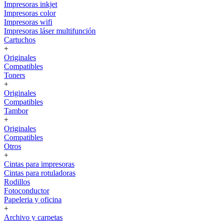
Impresoras inkjet
Impresoras color
Impresoras wifi
Impresoras láser multifunción
Cartuchos
+
Originales
Compatibles
Toners
+
Originales
Compatibles
Tambor
+
Originales
Compatibles
Otros
+
Cintas para impresoras
Cintas para rotuladoras
Rodillos
Fotoconductor
Papeleria y oficina
+
Archivo y carpetas