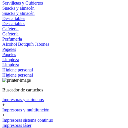
Servilletas y Cubiertos
Snacks y almacén
Snacks y almacén
Descartables
Descartables
Cafetería
Cafetería
Perfumería
Alcohol
Botiquín
Jabones
Papeles
Papeles
Limpieza
Limpieza
Higiene personal
Higiene personal
Buscador de cartuchos
Impresoras y cartuchos
+
Impresoras y multifunción
+
Impresoras sistema continuo
Impresoras láser