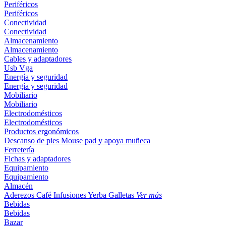
Periféricos
Periféricos
Conectividad
Conectividad
Almacenamiento
Almacenamiento
Cables y adaptadores
Usb
Vga
Energía y seguridad
Energía y seguridad
Mobiliario
Mobiliario
Electrodomésticos
Electrodomésticos
Productos ergonómicos
Descanso de pies
Mouse pad y apoya muñeca
Ferretería
Fichas y adaptadores
Equipamiento
Equipamiento
Almacén
Aderezos
Café
Infusiones
Yerba
Galletas
Ver más
Bebidas
Bebidas
Bazar