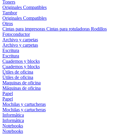
Toners
Originales
Compatibles
Tambor
Originales
Compatibles
Otros
Cintas para impresoras
Cintas para rotuladoras
Rodillos
Fotoconductor
Archivo y carpetas
Archivo y carpetas
Escritura
Escritura
Cuadernos y blocks
Cuadernos y blocks
Útiles de oficina
Útiles de oficina
Maquinas de oficina
Máquinas de oficina
Papel
Papel
Mochilas y cartucheras
Mochilas y cartucheras
Informática
Informática
Notebooks
Notebooks