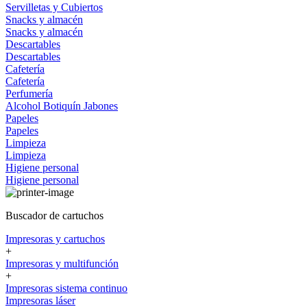
Servilletas y Cubiertos
Snacks y almacén
Snacks y almacén
Descartables
Descartables
Cafetería
Cafetería
Perfumería
Alcohol
Botiquín
Jabones
Papeles
Papeles
Limpieza
Limpieza
Higiene personal
Higiene personal
Buscador de cartuchos
Impresoras y cartuchos
+
Impresoras y multifunción
+
Impresoras sistema continuo
Impresoras láser