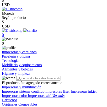
$
USD
Moneda
Según producto
$
USD
0
0
Impresoras y cartuchos
Papeleria y oficina
Tecnología
Mobiliario y equipamiento
Alimentos y bebidas
Higiene y limpieza
El producto fue agregado correctamente
Impresoras y multifunción
Impresoras sistema continuo
Impresoras láser
Impresoras inkjet
Impresoras color
Impresoras wifi
Ver más
Cartuchos
Originales
Compatibles