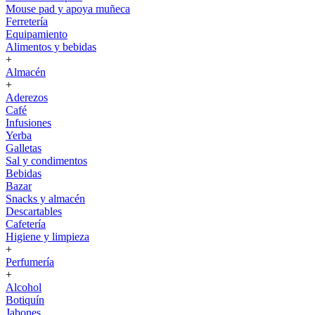
Mouse pad y apoya muñeca
Ferretería
Equipamiento
Alimentos y bebidas
+
Almacén
+
Aderezos
Café
Infusiones
Yerba
Galletas
Sal y condimentos
Bebidas
Bazar
Snacks y almacén
Descartables
Cafetería
Higiene y limpieza
+
Perfumería
+
Alcohol
Botiquín
Jabones