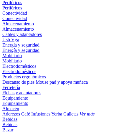
Periféricos
Periféricos
Conectividad
Conectividad
Almacenamiento
Almacenamiento
Cables y adaptadores
Usb
Vga
Energía y seguridad
Energía y seguridad
Mobiliario
Mobiliario
Electrodomésticos
Electrodomésticos
Productos ergonómicos
Descanso de pies
Mouse pad y apoya muñeca
Ferretería
Fichas y adaptadores
Equipamiento
Equipamiento
Almacén
Aderezos
Café
Infusiones
Yerba
Galletas
Ver más
Bebidas
Bebidas
Bazar