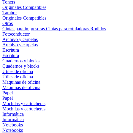
Toners
Originales
Compatibles
Tambor
Originales
Compatibles
Otros
Cintas para impresoras
Cintas para rotuladoras
Rodillos
Fotoconductor
Archivo y carpetas
Archivo y carpetas
Escritura
Escritura
Cuadernos y blocks
Cuadernos y blocks
Útiles de oficina
Útiles de oficina
Maquinas de oficina
Máquinas de oficina
Papel
Papel
Mochilas y cartucheras
Mochilas y cartucheras
Informática
Informática
Notebooks
Notebooks