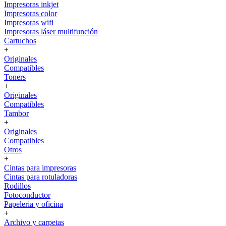
Impresoras inkjet
Impresoras color
Impresoras wifi
Impresoras láser multifunción
Cartuchos
+
Originales
Compatibles
Toners
+
Originales
Compatibles
Tambor
+
Originales
Compatibles
Otros
+
Cintas para impresoras
Cintas para rotuladoras
Rodillos
Fotoconductor
Papeleria y oficina
+
Archivo y carpetas