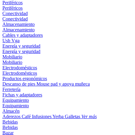
Periféricos
Periféricos
Conectividad
Conectividad
Almacenamiento
Almacenamiento
Cables y adaptadores
Usb
Vga
Energía y seguridad
Energía y seguridad
Mobiliario
Mobiliario
Electrodomésticos
Electrodomésticos
Productos ergonómicos
Descanso de pies
Mouse pad y apoya muñeca
Ferretería
Fichas y adaptadores
Equipamiento
Equipamiento
Almacén
Aderezos
Café
Infusiones
Yerba
Galletas
Ver más
Bebidas
Bebidas
Bazar