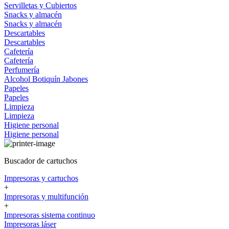
Servilletas y Cubiertos
Snacks y almacén
Snacks y almacén
Descartables
Descartables
Cafetería
Cafetería
Perfumería
Alcohol
Botiquín
Jabones
Papeles
Papeles
Limpieza
Limpieza
Higiene personal
Higiene personal
Buscador de cartuchos
Impresoras y cartuchos
+
Impresoras y multifunción
+
Impresoras sistema continuo
Impresoras láser