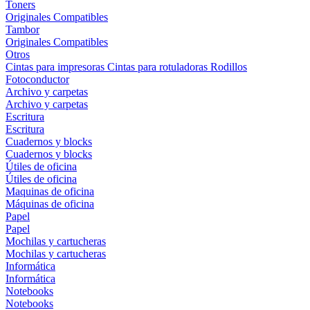
Toners
Originales
Compatibles
Tambor
Originales
Compatibles
Otros
Cintas para impresoras
Cintas para rotuladoras
Rodillos
Fotoconductor
Archivo y carpetas
Archivo y carpetas
Escritura
Escritura
Cuadernos y blocks
Cuadernos y blocks
Útiles de oficina
Útiles de oficina
Maquinas de oficina
Máquinas de oficina
Papel
Papel
Mochilas y cartucheras
Mochilas y cartucheras
Informática
Informática
Notebooks
Notebooks