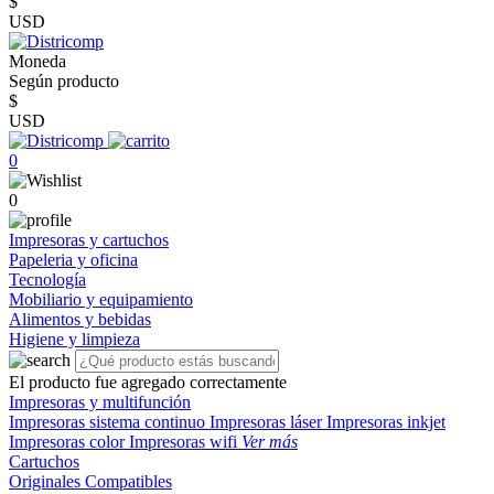
$
USD
Moneda
Según producto
$
USD
0
0
Impresoras y cartuchos
Papeleria y oficina
Tecnología
Mobiliario y equipamiento
Alimentos y bebidas
Higiene y limpieza
El producto fue agregado correctamente
Impresoras y multifunción
Impresoras sistema continuo
Impresoras láser
Impresoras inkjet
Impresoras color
Impresoras wifi
Ver más
Cartuchos
Originales
Compatibles