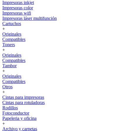
Impresoras inkjet
Impresoras color
Impresoras wifi
Impresoras láser multifunción
Cartuchos
+
Originales
Compatibles
Toners
+
Originales
Compatibles
Tambor
+
Originales
Compatibles
Otros
+
Cintas para impresoras
Cintas para rotuladoras
Rodillos
Fotoconductor
Papeleria y oficina
+
Archivo y carpetas