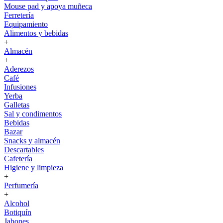
Mouse pad y apoya muñeca
Ferretería
Equipamiento
Alimentos y bebidas
+
Almacén
+
Aderezos
Café
Infusiones
Yerba
Galletas
Sal y condimentos
Bebidas
Bazar
Snacks y almacén
Descartables
Cafetería
Higiene y limpieza
+
Perfumería
+
Alcohol
Botiquín
Jabones