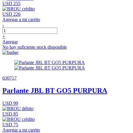
USD 255
USD 226
Agregar a mi carrito
-
+
Agregar
No hay suficiente stock disponible
630717
Parlante JBL BT GO5 PURPURA
USD 99
USD 85
USD 75
Agregar a mi carrito