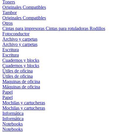
Toners
Originales
Compatibles
Tambor
Originales
Compatibles
Otros
Cintas para impresoras
Cintas para rotuladoras
Rodillos
Fotoconductor
Archivo y carpetas
Archivo y carpetas
Escritura
Escritura
Cuadernos y blocks
Cuadernos y blocks
Útiles de oficina
Útiles de oficina
Maquinas de oficina
Máquinas de oficina
Papel
Papel
Mochilas y cartucheras
Mochilas y cartucheras
Informática
Informática
Notebooks
Notebooks