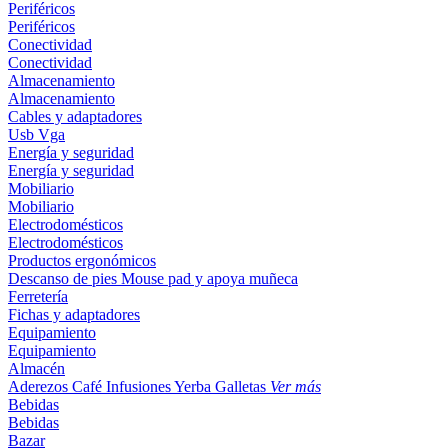
Periféricos
Periféricos
Conectividad
Conectividad
Almacenamiento
Almacenamiento
Cables y adaptadores
Usb
Vga
Energía y seguridad
Energía y seguridad
Mobiliario
Mobiliario
Electrodomésticos
Electrodomésticos
Productos ergonómicos
Descanso de pies
Mouse pad y apoya muñeca
Ferretería
Fichas y adaptadores
Equipamiento
Equipamiento
Almacén
Aderezos
Café
Infusiones
Yerba
Galletas
Ver más
Bebidas
Bebidas
Bazar