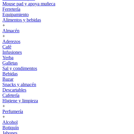
Mouse pad y apoya muñeca
Ferretería
Equipamiento
Alimentos y bebidas
+
Almacén
+
Aderezos
Café
Infusiones
Yerba
Galletas
Sal y condimentos
Bebidas
Bazar
Snacks y almacén
Descartables
Cafetería
Higiene y limpieza
+
Perfumería
+
Alcohol
Botiquín
Jabones