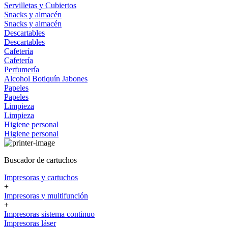
Servilletas y Cubiertos
Snacks y almacén
Snacks y almacén
Descartables
Descartables
Cafetería
Cafetería
Perfumería
Alcohol
Botiquín
Jabones
Papeles
Papeles
Limpieza
Limpieza
Higiene personal
Higiene personal
Buscador de cartuchos
Impresoras y cartuchos
+
Impresoras y multifunción
+
Impresoras sistema continuo
Impresoras láser