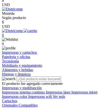
$
USD
Moneda
Según producto
$
USD
0
0
Impresoras y cartuchos
Papeleria y oficina
Tecnología
Mobiliario y equipamiento
Alimentos y bebidas
Higiene y limpieza
El producto fue agregado correctamente
Impresoras y multifunción
Impresoras sistema continuo
Impresoras láser
Impresoras inkjet
Impresoras color
Impresoras wifi
Ver más
Cartuchos
Originales
Compatibles