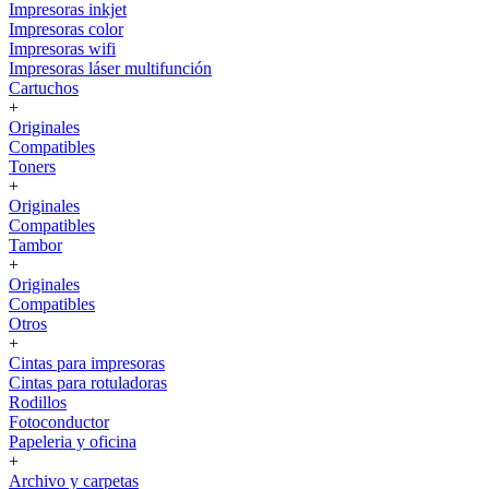
Impresoras inkjet
Impresoras color
Impresoras wifi
Impresoras láser multifunción
Cartuchos
+
Originales
Compatibles
Toners
+
Originales
Compatibles
Tambor
+
Originales
Compatibles
Otros
+
Cintas para impresoras
Cintas para rotuladoras
Rodillos
Fotoconductor
Papeleria y oficina
+
Archivo y carpetas