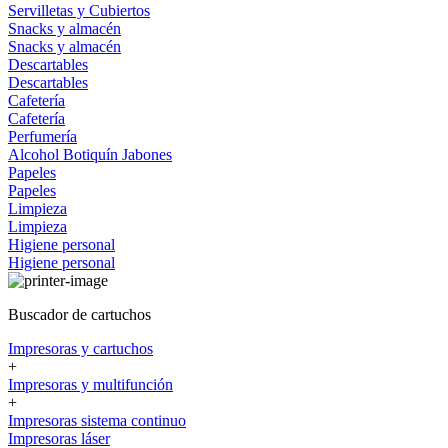
Servilletas y Cubiertos
Snacks y almacén
Snacks y almacén
Descartables
Descartables
Cafetería
Cafetería
Perfumería
Alcohol
Botiquín
Jabones
Papeles
Papeles
Limpieza
Limpieza
Higiene personal
Higiene personal
Buscador de cartuchos
Impresoras y cartuchos
+
Impresoras y multifunción
+
Impresoras sistema continuo
Impresoras láser