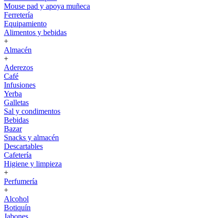
Mouse pad y apoya muñeca
Ferretería
Equipamiento
Alimentos y bebidas
+
Almacén
+
Aderezos
Café
Infusiones
Yerba
Galletas
Sal y condimentos
Bebidas
Bazar
Snacks y almacén
Descartables
Cafetería
Higiene y limpieza
+
Perfumería
+
Alcohol
Botiquín
Jabones