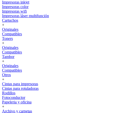
Impresoras inkjet
Impresoras color
Impresoras wifi
Impresoras láser multifunción
Cartuchos
+
Originales
Compatibles
Toners
+
Originales
Compatibles
Tambor
+
Originales
Compatibles
Otros
+
Cintas para impresoras
Cintas para rotuladoras
Rodillos
Fotoconductor
Papeleria y oficina
+
Archivo y carpetas