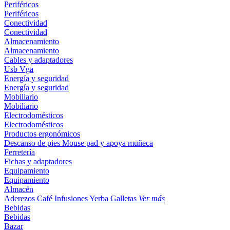
Periféricos
Periféricos
Conectividad
Conectividad
Almacenamiento
Almacenamiento
Cables y adaptadores
Usb
Vga
Energía y seguridad
Energía y seguridad
Mobiliario
Mobiliario
Electrodomésticos
Electrodomésticos
Productos ergonómicos
Descanso de pies
Mouse pad y apoya muñeca
Ferretería
Fichas y adaptadores
Equipamiento
Equipamiento
Almacén
Aderezos
Café
Infusiones
Yerba
Galletas
Ver más
Bebidas
Bebidas
Bazar