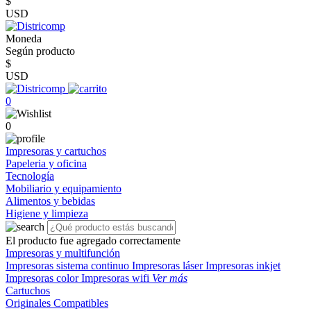
$
USD
Moneda
Según producto
$
USD
0
0
Impresoras y cartuchos
Papeleria y oficina
Tecnología
Mobiliario y equipamiento
Alimentos y bebidas
Higiene y limpieza
El producto fue agregado correctamente
Impresoras y multifunción
Impresoras sistema continuo
Impresoras láser
Impresoras inkjet
Impresoras color
Impresoras wifi
Ver más
Cartuchos
Originales
Compatibles