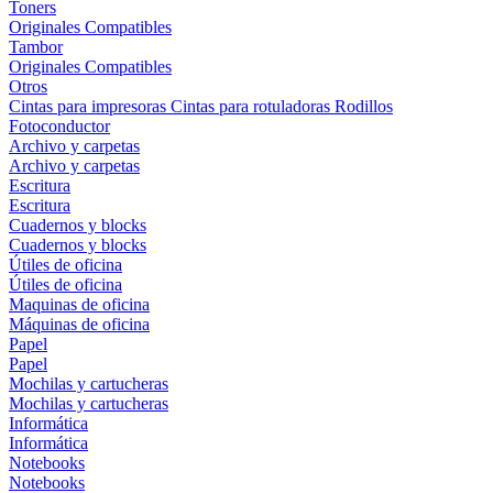
Toners
Originales
Compatibles
Tambor
Originales
Compatibles
Otros
Cintas para impresoras
Cintas para rotuladoras
Rodillos
Fotoconductor
Archivo y carpetas
Archivo y carpetas
Escritura
Escritura
Cuadernos y blocks
Cuadernos y blocks
Útiles de oficina
Útiles de oficina
Maquinas de oficina
Máquinas de oficina
Papel
Papel
Mochilas y cartucheras
Mochilas y cartucheras
Informática
Informática
Notebooks
Notebooks