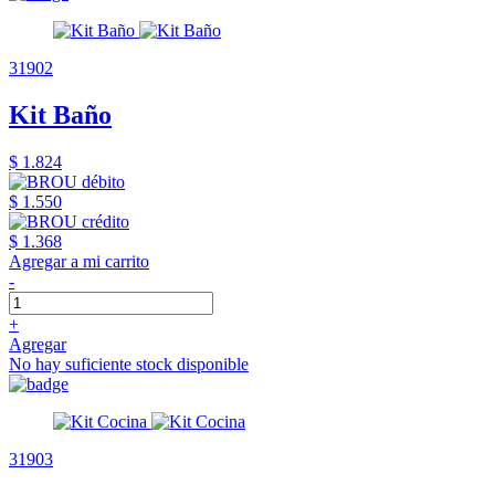
31902
Kit Baño
$ 1.824
$ 1.550
$ 1.368
Agregar a mi carrito
-
+
Agregar
No hay suficiente stock disponible
31903