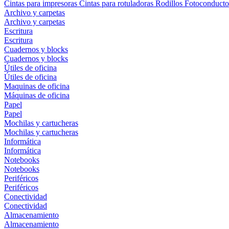
Cintas para impresoras
Cintas para rotuladoras
Rodillos
Fotoconducto
Archivo y carpetas
Archivo y carpetas
Escritura
Escritura
Cuadernos y blocks
Cuadernos y blocks
Útiles de oficina
Útiles de oficina
Maquinas de oficina
Máquinas de oficina
Papel
Papel
Mochilas y cartucheras
Mochilas y cartucheras
Informática
Informática
Notebooks
Notebooks
Periféricos
Periféricos
Conectividad
Conectividad
Almacenamiento
Almacenamiento