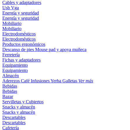
Cables y adaptadores
Usb
Vga
Energía y seguridad
Energía y seguridad
Mobiliario
Mobiliario
Electrodomésticos
Electrodomésticos
Productos ergonómicos
Descanso de pies
Mouse pad y apoya muñeca
Ferretería
Fichas y adaptadores
Equipamiento
Equipamiento
Almacén
Aderezos
Café
Infusiones
Yerba
Galletas
Ver más
Bebidas
Bebidas
Bazar
Servilletas y Cubiertos
Snacks y almacén
Snacks y almacén
Descartables
Descartables
Cafetería