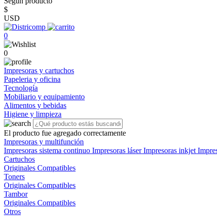
Según producto
$
USD
0
0
Impresoras y cartuchos
Papeleria y oficina
Tecnología
Mobiliario y equipamiento
Alimentos y bebidas
Higiene y limpieza
El producto fue agregado correctamente
Impresoras y multifunción
Impresoras sistema continuo
Impresoras láser
Impresoras inkjet
Impre
Cartuchos
Originales
Compatibles
Toners
Originales
Compatibles
Tambor
Originales
Compatibles
Otros