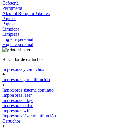
Cafetería
Perfumería
Alcohol
Botiquín
Jabones
Papeles
Papeles
Limpieza
Limpieza
Higiene personal
Higiene personal
Buscador de cartuchos
Impresoras y cartuchos
+
Impresoras y multifunción
+
Impresoras sistema continuo
Impresoras láser
Impresoras inkjet
Impresoras color
Impresoras wifi
Impresoras láser multifunción
Cartuchos
+