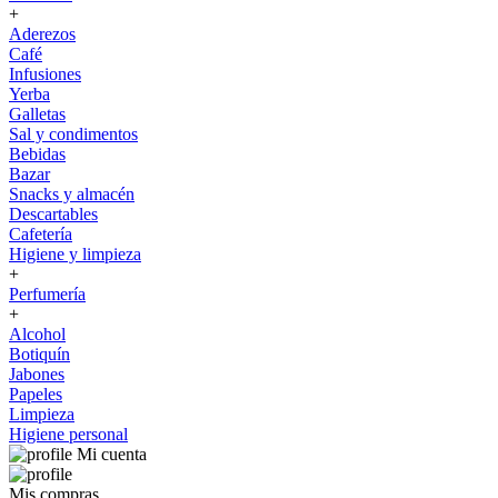
+
Aderezos
Café
Infusiones
Yerba
Galletas
Sal y condimentos
Bebidas
Bazar
Snacks y almacén
Descartables
Cafetería
Higiene y limpieza
+
Perfumería
+
Alcohol
Botiquín
Jabones
Papeles
Limpieza
Higiene personal
Mi cuenta
Mis compras