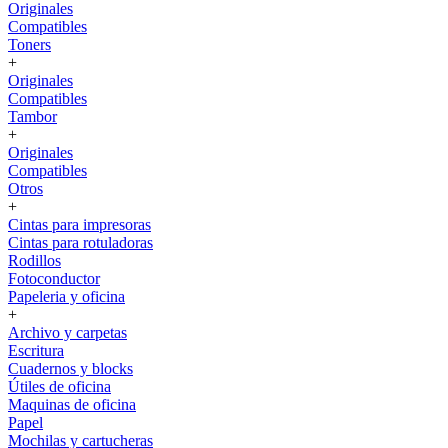
Originales
Compatibles
Toners
+
Originales
Compatibles
Tambor
+
Originales
Compatibles
Otros
+
Cintas para impresoras
Cintas para rotuladoras
Rodillos
Fotoconductor
Papeleria y oficina
+
Archivo y carpetas
Escritura
Cuadernos y blocks
Útiles de oficina
Maquinas de oficina
Papel
Mochilas y cartucheras