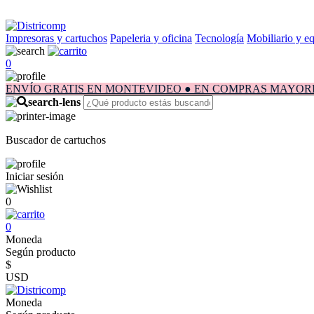
Impresoras y cartuchos
Papeleria y oficina
Tecnología
Mobiliario y e
0
ENVÍO GRATIS EN MONTEVIDEO ● EN COMPRAS MAYORES A $1.
Buscador de cartuchos
Iniciar sesión
0
0
Moneda
Según producto
$
USD
Moneda