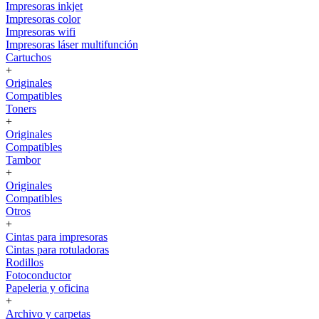
Impresoras inkjet
Impresoras color
Impresoras wifi
Impresoras láser multifunción
Cartuchos
+
Originales
Compatibles
Toners
+
Originales
Compatibles
Tambor
+
Originales
Compatibles
Otros
+
Cintas para impresoras
Cintas para rotuladoras
Rodillos
Fotoconductor
Papeleria y oficina
+
Archivo y carpetas