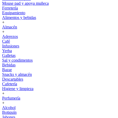
Mouse pad y apoya muñeca
Ferretería
Equipamiento
Alimentos y bebidas
+
Almacén
+
Aderezos
Café
Infusiones
Yerba
Galletas
Sal y condimentos
Bebidas
Bazar
Snacks y almacén
Descartables
Cafetería
Higiene y limpieza
+
Perfumería
+
Alcohol
Botiquín
Jabones