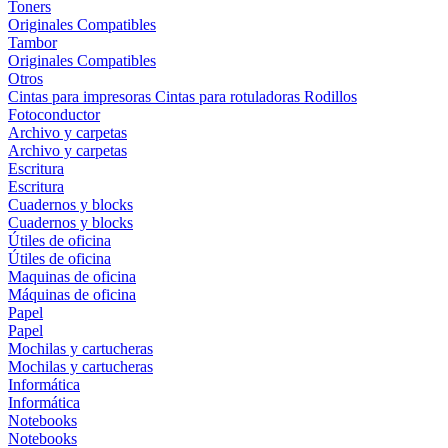
Toners
Originales
Compatibles
Tambor
Originales
Compatibles
Otros
Cintas para impresoras
Cintas para rotuladoras
Rodillos
Fotoconductor
Archivo y carpetas
Archivo y carpetas
Escritura
Escritura
Cuadernos y blocks
Cuadernos y blocks
Útiles de oficina
Útiles de oficina
Maquinas de oficina
Máquinas de oficina
Papel
Papel
Mochilas y cartucheras
Mochilas y cartucheras
Informática
Informática
Notebooks
Notebooks