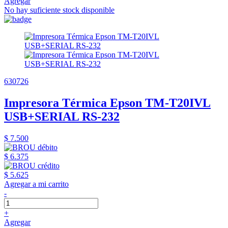
Agregar
No hay suficiente stock disponible
630726
Impresora Térmica Epson TM-T20IVL
USB+SERIAL RS-232
$ 7.500
$ 6.375
$ 5.625
Agregar a mi carrito
-
+
Agregar