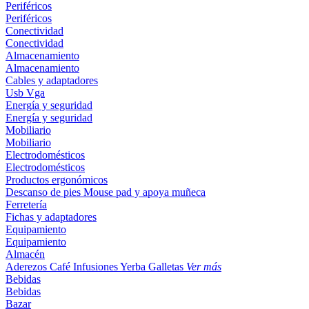
Periféricos
Periféricos
Conectividad
Conectividad
Almacenamiento
Almacenamiento
Cables y adaptadores
Usb
Vga
Energía y seguridad
Energía y seguridad
Mobiliario
Mobiliario
Electrodomésticos
Electrodomésticos
Productos ergonómicos
Descanso de pies
Mouse pad y apoya muñeca
Ferretería
Fichas y adaptadores
Equipamiento
Equipamiento
Almacén
Aderezos
Café
Infusiones
Yerba
Galletas
Ver más
Bebidas
Bebidas
Bazar