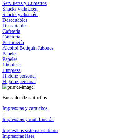
Servilletas y Cubiertos
Snacks y almacén
Snacks y almacén
Descartables
Descartables
Cafetería
Cafetería
Perfumería
Alcohol
Botiquín
Jabones
Papeles
Papeles
Limpieza
Limpieza
Higiene personal
Higiene personal
Buscador de cartuchos
Impresoras y cartuchos
+
Impresoras y multifunción
+
Impresoras sistema continuo
Impresoras láser