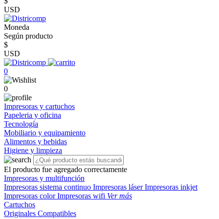
$
USD
Moneda
Según producto
$
USD
0
0
Impresoras y cartuchos
Papeleria y oficina
Tecnología
Mobiliario y equipamiento
Alimentos y bebidas
Higiene y limpieza
El producto fue agregado correctamente
Impresoras y multifunción
Impresoras sistema continuo
Impresoras láser
Impresoras inkjet
Impresoras color
Impresoras wifi
Ver más
Cartuchos
Originales
Compatibles