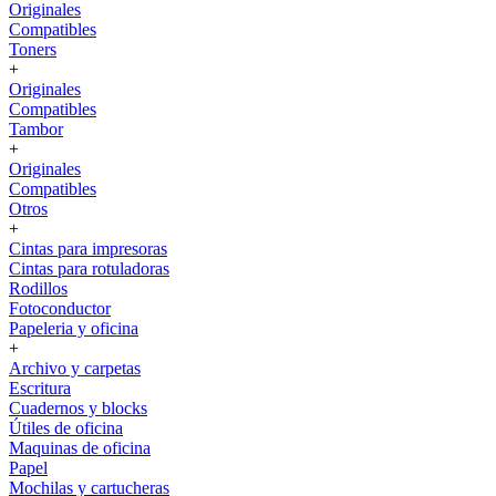
Originales
Compatibles
Toners
+
Originales
Compatibles
Tambor
+
Originales
Compatibles
Otros
+
Cintas para impresoras
Cintas para rotuladoras
Rodillos
Fotoconductor
Papeleria y oficina
+
Archivo y carpetas
Escritura
Cuadernos y blocks
Útiles de oficina
Maquinas de oficina
Papel
Mochilas y cartucheras