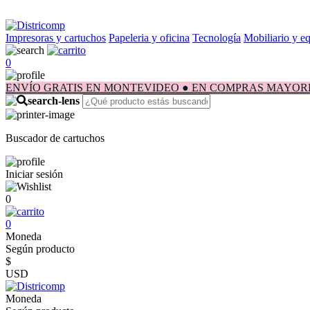
Impresoras y cartuchos
Papeleria y oficina
Tecnología
Mobiliario y e
0
ENVÍO GRATIS EN MONTEVIDEO ● EN COMPRAS MAYORES A $1.
Buscador de cartuchos
Iniciar sesión
0
0
Moneda
Según producto
$
USD
Moneda