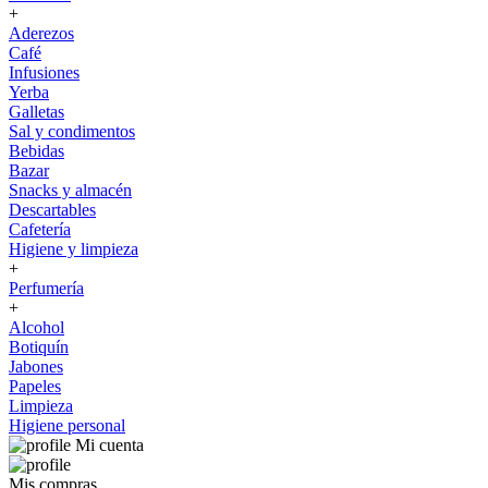
+
Aderezos
Café
Infusiones
Yerba
Galletas
Sal y condimentos
Bebidas
Bazar
Snacks y almacén
Descartables
Cafetería
Higiene y limpieza
+
Perfumería
+
Alcohol
Botiquín
Jabones
Papeles
Limpieza
Higiene personal
Mi cuenta
Mis compras