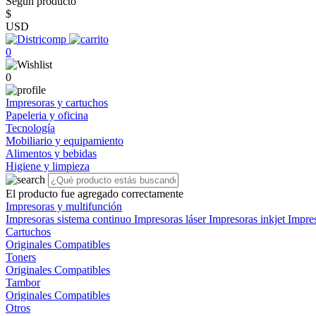
Según producto
$
USD
0
0
Impresoras y cartuchos
Papeleria y oficina
Tecnología
Mobiliario y equipamiento
Alimentos y bebidas
Higiene y limpieza
El producto fue agregado correctamente
Impresoras y multifunción
Impresoras sistema continuo
Impresoras láser
Impresoras inkjet
Impre
Cartuchos
Originales
Compatibles
Toners
Originales
Compatibles
Tambor
Originales
Compatibles
Otros