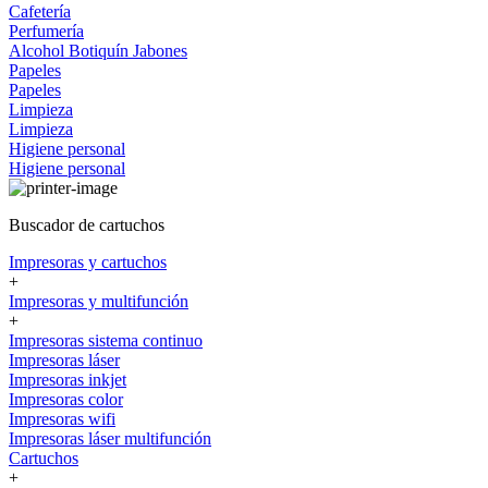
Cafetería
Perfumería
Alcohol
Botiquín
Jabones
Papeles
Papeles
Limpieza
Limpieza
Higiene personal
Higiene personal
Buscador de cartuchos
Impresoras y cartuchos
+
Impresoras y multifunción
+
Impresoras sistema continuo
Impresoras láser
Impresoras inkjet
Impresoras color
Impresoras wifi
Impresoras láser multifunción
Cartuchos
+