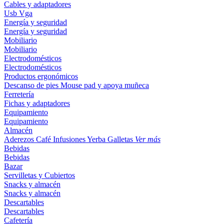
Cables y adaptadores
Usb
Vga
Energía y seguridad
Energía y seguridad
Mobiliario
Mobiliario
Electrodomésticos
Electrodomésticos
Productos ergonómicos
Descanso de pies
Mouse pad y apoya muñeca
Ferretería
Fichas y adaptadores
Equipamiento
Equipamiento
Almacén
Aderezos
Café
Infusiones
Yerba
Galletas
Ver más
Bebidas
Bebidas
Bazar
Servilletas y Cubiertos
Snacks y almacén
Snacks y almacén
Descartables
Descartables
Cafetería