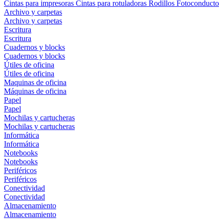
Cintas para impresoras
Cintas para rotuladoras
Rodillos
Fotoconducto
Archivo y carpetas
Archivo y carpetas
Escritura
Escritura
Cuadernos y blocks
Cuadernos y blocks
Útiles de oficina
Útiles de oficina
Maquinas de oficina
Máquinas de oficina
Papel
Papel
Mochilas y cartucheras
Mochilas y cartucheras
Informática
Informática
Notebooks
Notebooks
Periféricos
Periféricos
Conectividad
Conectividad
Almacenamiento
Almacenamiento