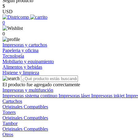
Según producto
$
USD
0
0
Impresoras y cartuchos
Papeleria y oficina
Tecnología
Mobiliario y equipamiento
Alimentos y bebidas
Higiene y limpieza
El producto fue agregado correctamente
Impresoras y multifunción
Impresoras sistema continuo
Impresoras láser
Impresoras inkjet
Impre
Cartuchos
Originales
Compatibles
Toners
Originales
Compatibles
Tambor
Originales
Compatibles
Otros