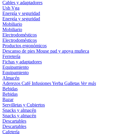
Cables y adaptadores
Usb
Vga
Energía y seguridad
Energía y seguridad
Mobiliario
Mobiliario
Electrodomésticos
Electrodomésticos
Productos ergonómicos
Descanso de pies
Mouse pad y apoya muñeca
Ferretería
Fichas y adaptadores
Equipamiento
Equipamiento
Almacén
Aderezos
Café
Infusiones
Yerba
Galletas
Ver más
Bebidas
Bebidas
Bazar
Servilletas y Cubiertos
Snacks y almacén
Snacks y almacén
Descartables
Descartables
Cafetería