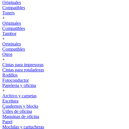
Originales
Compatibles
Toners
+
Originales
Compatibles
Tambor
+
Originales
Compatibles
Otros
+
Cintas para impresoras
Cintas para rotuladoras
Rodillos
Fotoconductor
Papeleria y oficina
+
Archivo y carpetas
Escritura
Cuadernos y blocks
Útiles de oficina
Maquinas de oficina
Papel
Mochilas y cartucheras