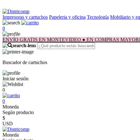
Impresoras y cartuchos
Papeleria y oficina
Tecnología
Mobiliario y e
0
ENVÍO GRATIS EN MONTEVIDEO ● EN COMPRAS MAYORES A $1.
Buscador de cartuchos
Iniciar sesión
0
0
Moneda
Según producto
$
USD
Moneda