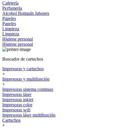
Cafetería
Perfumería
Alcohol
Botiquín
Jabones
Papeles
Papeles
Limpieza
Limpieza
Higiene personal
Higiene personal
Buscador de cartuchos
Impresoras y cartuchos
+
Impresoras y multifunción
+
Impresoras sistema continuo
Impresoras láser
Impresoras inkjet
Impresoras color
Impresoras wifi
Impresoras láser multifunción
Cartuchos
+