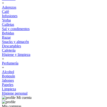
+
Aderezos
Café
Infusiones
Yerba
Galletas
Sal y condimentos
Bebidas
Bazar
Snacks y almacén
Descartables
Cafetería
Higiene y limpieza
+
Perfumería
+
Alcohol
Botiquín
Jabones
Papeles
Limpieza
Higiene personal
Mi cuenta
Mis compras