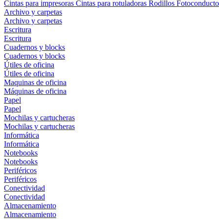
Cintas para impresoras
Cintas para rotuladoras
Rodillos
Fotoconducto
Archivo y carpetas
Archivo y carpetas
Escritura
Escritura
Cuadernos y blocks
Cuadernos y blocks
Útiles de oficina
Útiles de oficina
Maquinas de oficina
Máquinas de oficina
Papel
Papel
Mochilas y cartucheras
Mochilas y cartucheras
Informática
Informática
Notebooks
Notebooks
Periféricos
Periféricos
Conectividad
Conectividad
Almacenamiento
Almacenamiento