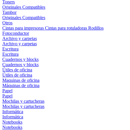
Toners
Originales
Compatibles
Tambor
Originales
Compatibles
Otros
Cintas para impresoras
Cintas para rotuladoras
Rodillos
Fotoconductor
Archivo y carpetas
Archivo y carpetas
Escritura
Escritura
Cuadernos y blocks
Cuadernos y blocks
Útiles de oficina
Útiles de oficina
Maquinas de oficina
Máquinas de oficina
Papel
Papel
Mochilas y cartucheras
Mochilas y cartucheras
Informática
Informática
Notebooks
Notebooks