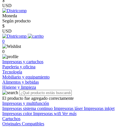
$
USD
Moneda
Según producto
$
USD
0
0
Impresoras y cartuchos
Papeleria y oficina
Tecnología
Mobiliario y equipamiento
Alimentos y bebidas
Higiene y limpieza
El producto fue agregado correctamente
Impresoras y multifunción
Impresoras sistema continuo
Impresoras láser
Impresoras inkjet
Impresoras color
Impresoras wifi
Ver más
Cartuchos
Originales
Compatibles