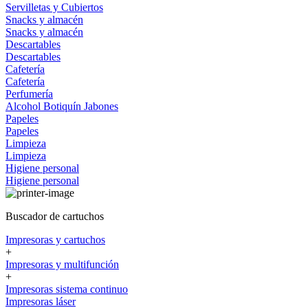
Servilletas y Cubiertos
Snacks y almacén
Snacks y almacén
Descartables
Descartables
Cafetería
Cafetería
Perfumería
Alcohol
Botiquín
Jabones
Papeles
Papeles
Limpieza
Limpieza
Higiene personal
Higiene personal
Buscador de cartuchos
Impresoras y cartuchos
+
Impresoras y multifunción
+
Impresoras sistema continuo
Impresoras láser