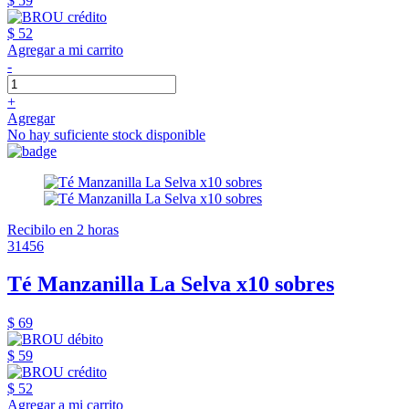
$ 59
$ 52
Agregar a mi carrito
-
+
Agregar
No hay suficiente stock disponible
Recibilo en 2 horas
31456
Té Manzanilla La Selva x10 sobres
$ 69
$ 59
$ 52
Agregar a mi carrito