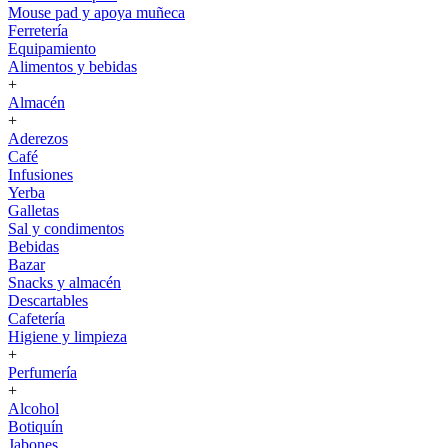
Mouse pad y apoya muñeca
Ferretería
Equipamiento
Alimentos y bebidas
+
Almacén
+
Aderezos
Café
Infusiones
Yerba
Galletas
Sal y condimentos
Bebidas
Bazar
Snacks y almacén
Descartables
Cafetería
Higiene y limpieza
+
Perfumería
+
Alcohol
Botiquín
Jabones