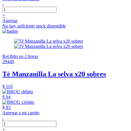
-
+
Agregar
No hay suficiente stock disponible
Recibilo en 2 horas
29449
Té Manzanilla La selva x20 sobres
$ 110
$ 94
$ 83
Agregar a mi carrito
-
+