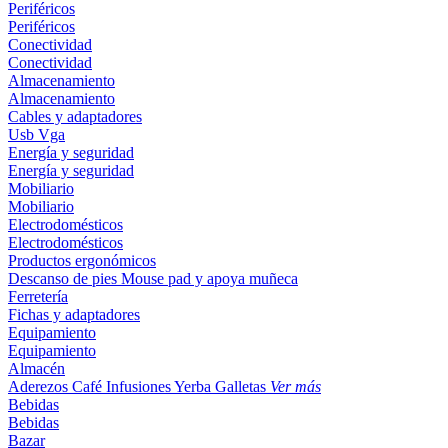
Periféricos
Periféricos
Conectividad
Conectividad
Almacenamiento
Almacenamiento
Cables y adaptadores
Usb
Vga
Energía y seguridad
Energía y seguridad
Mobiliario
Mobiliario
Electrodomésticos
Electrodomésticos
Productos ergonómicos
Descanso de pies
Mouse pad y apoya muñeca
Ferretería
Fichas y adaptadores
Equipamiento
Equipamiento
Almacén
Aderezos
Café
Infusiones
Yerba
Galletas
Ver más
Bebidas
Bebidas
Bazar