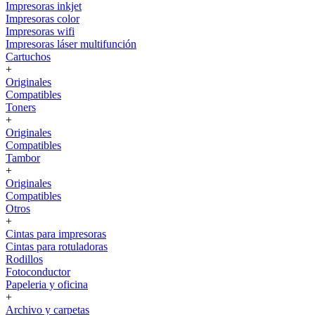
Impresoras inkjet
Impresoras color
Impresoras wifi
Impresoras láser multifunción
Cartuchos
+
Originales
Compatibles
Toners
+
Originales
Compatibles
Tambor
+
Originales
Compatibles
Otros
+
Cintas para impresoras
Cintas para rotuladoras
Rodillos
Fotoconductor
Papeleria y oficina
+
Archivo y carpetas