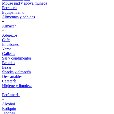
Mouse pad y apoya muñeca
Ferretería
Equipamiento
Alimentos y bebidas
+
Almacén
+
Aderezos
Café
Infusiones
Yerba
Galletas
Sal y condimentos
Bebidas
Bazar
Snacks y almacén
Descartables
Cafetería
Higiene y limpieza
+
Perfumería
+
Alcohol
Botiquín
Jabones