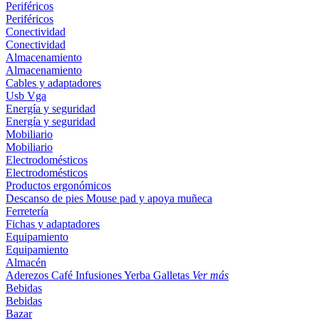
Periféricos
Periféricos
Conectividad
Conectividad
Almacenamiento
Almacenamiento
Cables y adaptadores
Usb
Vga
Energía y seguridad
Energía y seguridad
Mobiliario
Mobiliario
Electrodomésticos
Electrodomésticos
Productos ergonómicos
Descanso de pies
Mouse pad y apoya muñeca
Ferretería
Fichas y adaptadores
Equipamiento
Equipamiento
Almacén
Aderezos
Café
Infusiones
Yerba
Galletas
Ver más
Bebidas
Bebidas
Bazar