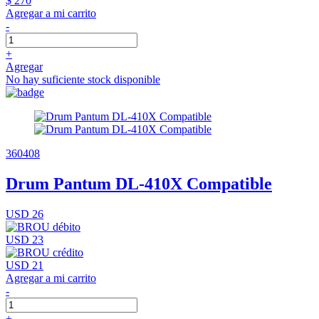
$ 270
Agregar a mi carrito
-
+
Agregar
No hay suficiente stock disponible
360408
Drum Pantum DL-410X Compatible
USD 26
USD 23
USD 21
Agregar a mi carrito
-
+