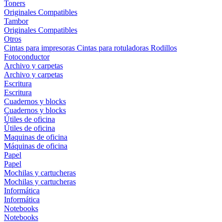
Toners
Originales
Compatibles
Tambor
Originales
Compatibles
Otros
Cintas para impresoras
Cintas para rotuladoras
Rodillos
Fotoconductor
Archivo y carpetas
Archivo y carpetas
Escritura
Escritura
Cuadernos y blocks
Cuadernos y blocks
Útiles de oficina
Útiles de oficina
Maquinas de oficina
Máquinas de oficina
Papel
Papel
Mochilas y cartucheras
Mochilas y cartucheras
Informática
Informática
Notebooks
Notebooks