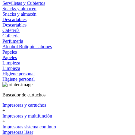
Servilletas y Cubiertos
Snacks y almacén
Snacks y almacén
Descartables
Descartables
Cafetería
Cafetería
Perfumería
Alcohol
Botiquín
Jabones
Papeles
Papeles
Limpieza
Limpieza
Higiene personal
Higiene personal
Buscador de cartuchos
Impresoras y cartuchos
+
Impresoras y multifunción
+
Impresoras sistema continuo
Impresoras láser