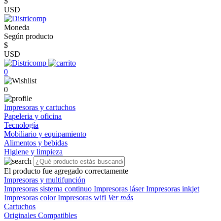
$
USD
Moneda
Según producto
$
USD
0
0
Impresoras y cartuchos
Papeleria y oficina
Tecnología
Mobiliario y equipamiento
Alimentos y bebidas
Higiene y limpieza
El producto fue agregado correctamente
Impresoras y multifunción
Impresoras sistema continuo
Impresoras láser
Impresoras inkjet
Impresoras color
Impresoras wifi
Ver más
Cartuchos
Originales
Compatibles