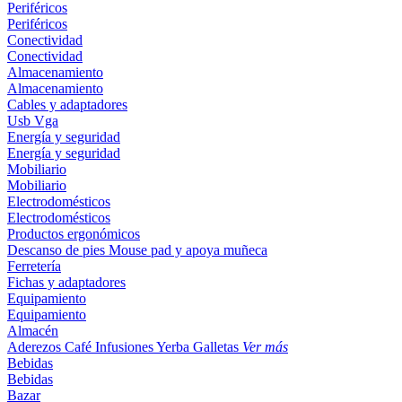
Periféricos
Periféricos
Conectividad
Conectividad
Almacenamiento
Almacenamiento
Cables y adaptadores
Usb
Vga
Energía y seguridad
Energía y seguridad
Mobiliario
Mobiliario
Electrodomésticos
Electrodomésticos
Productos ergonómicos
Descanso de pies
Mouse pad y apoya muñeca
Ferretería
Fichas y adaptadores
Equipamiento
Equipamiento
Almacén
Aderezos
Café
Infusiones
Yerba
Galletas
Ver más
Bebidas
Bebidas
Bazar