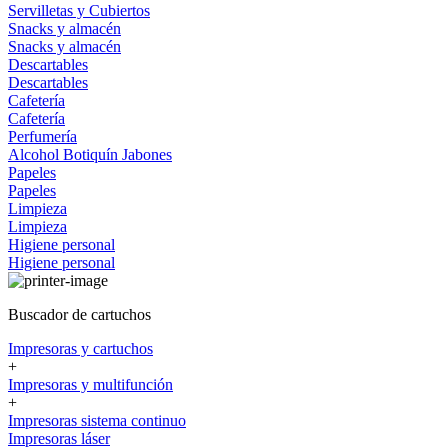
Servilletas y Cubiertos
Snacks y almacén
Snacks y almacén
Descartables
Descartables
Cafetería
Cafetería
Perfumería
Alcohol
Botiquín
Jabones
Papeles
Papeles
Limpieza
Limpieza
Higiene personal
Higiene personal
Buscador de cartuchos
Impresoras y cartuchos
+
Impresoras y multifunción
+
Impresoras sistema continuo
Impresoras láser