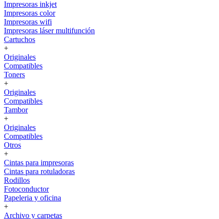
Impresoras inkjet
Impresoras color
Impresoras wifi
Impresoras láser multifunción
Cartuchos
+
Originales
Compatibles
Toners
+
Originales
Compatibles
Tambor
+
Originales
Compatibles
Otros
+
Cintas para impresoras
Cintas para rotuladoras
Rodillos
Fotoconductor
Papeleria y oficina
+
Archivo y carpetas