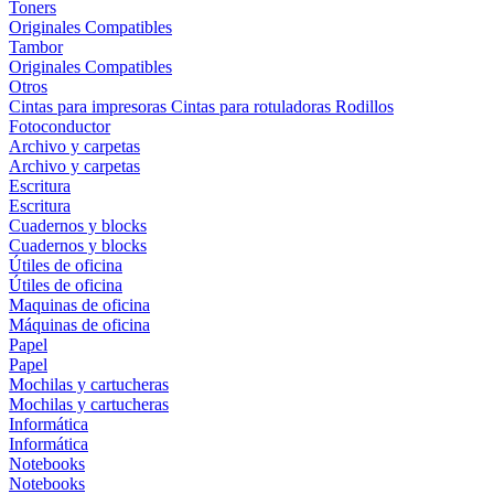
Toners
Originales
Compatibles
Tambor
Originales
Compatibles
Otros
Cintas para impresoras
Cintas para rotuladoras
Rodillos
Fotoconductor
Archivo y carpetas
Archivo y carpetas
Escritura
Escritura
Cuadernos y blocks
Cuadernos y blocks
Útiles de oficina
Útiles de oficina
Maquinas de oficina
Máquinas de oficina
Papel
Papel
Mochilas y cartucheras
Mochilas y cartucheras
Informática
Informática
Notebooks
Notebooks