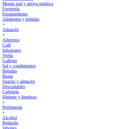
Mouse pad y apoya muñeca
Ferretería
Equipamiento
Alimentos y bebidas
+
Almacén
+
Aderezos
Café
Infusiones
Yerba
Galletas
Sal y condimentos
Bebidas
Bazar
Snacks y almacén
Descartables
Cafetería
Higiene y limpieza
+
Perfumería
+
Alcohol
Botiquín
Jabones