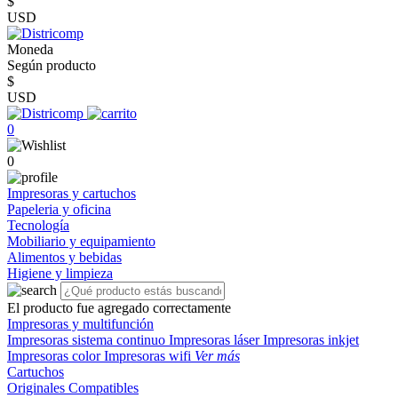
$
USD
Moneda
Según producto
$
USD
0
0
Impresoras y cartuchos
Papeleria y oficina
Tecnología
Mobiliario y equipamiento
Alimentos y bebidas
Higiene y limpieza
El producto fue agregado correctamente
Impresoras y multifunción
Impresoras sistema continuo
Impresoras láser
Impresoras inkjet
Impresoras color
Impresoras wifi
Ver más
Cartuchos
Originales
Compatibles