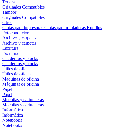
Toners
Originales
Compatibles
Tambor
Originales
Compatibles
Otros
Cintas para impresoras
Cintas para rotuladoras
Rodillos
Fotoconductor
Archivo y carpetas
Archivo y carpetas
Escritura
Escritura
Cuadernos y blocks
Cuadernos y blocks
Útiles de oficina
Útiles de oficina
Maquinas de oficina
Máquinas de oficina
Papel
Papel
Mochilas y cartucheras
Mochilas y cartucheras
Informática
Informática
Notebooks
Notebooks