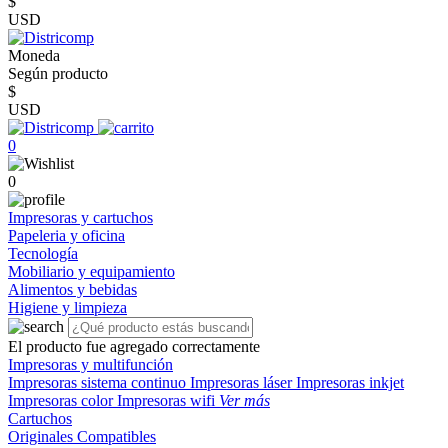
$
USD
Moneda
Según producto
$
USD
0
0
Impresoras y cartuchos
Papeleria y oficina
Tecnología
Mobiliario y equipamiento
Alimentos y bebidas
Higiene y limpieza
El producto fue agregado correctamente
Impresoras y multifunción
Impresoras sistema continuo
Impresoras láser
Impresoras inkjet
Impresoras color
Impresoras wifi
Ver más
Cartuchos
Originales
Compatibles