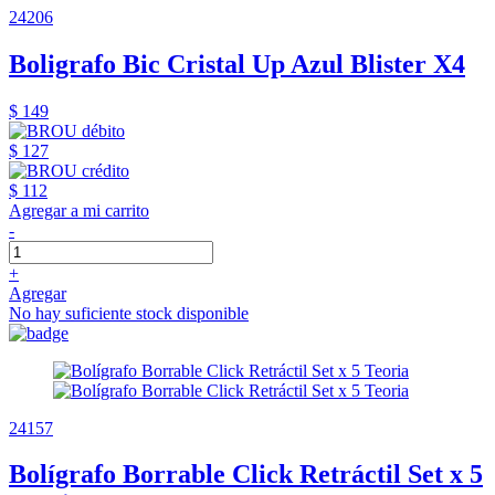
24206
Boligrafo Bic Cristal Up Azul Blister X4
$ 149
$ 127
$ 112
Agregar a mi carrito
-
+
Agregar
No hay suficiente stock disponible
24157
Bolígrafo Borrable Click Retráctil Set x 5