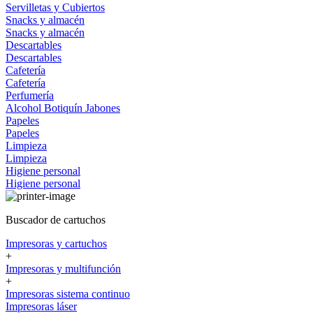
Servilletas y Cubiertos
Snacks y almacén
Snacks y almacén
Descartables
Descartables
Cafetería
Cafetería
Perfumería
Alcohol
Botiquín
Jabones
Papeles
Papeles
Limpieza
Limpieza
Higiene personal
Higiene personal
Buscador de cartuchos
Impresoras y cartuchos
+
Impresoras y multifunción
+
Impresoras sistema continuo
Impresoras láser