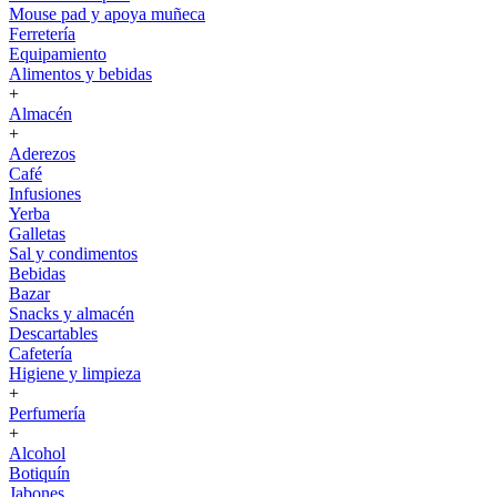
Mouse pad y apoya muñeca
Ferretería
Equipamiento
Alimentos y bebidas
+
Almacén
+
Aderezos
Café
Infusiones
Yerba
Galletas
Sal y condimentos
Bebidas
Bazar
Snacks y almacén
Descartables
Cafetería
Higiene y limpieza
+
Perfumería
+
Alcohol
Botiquín
Jabones