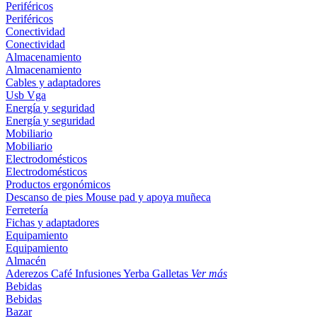
Periféricos
Periféricos
Conectividad
Conectividad
Almacenamiento
Almacenamiento
Cables y adaptadores
Usb
Vga
Energía y seguridad
Energía y seguridad
Mobiliario
Mobiliario
Electrodomésticos
Electrodomésticos
Productos ergonómicos
Descanso de pies
Mouse pad y apoya muñeca
Ferretería
Fichas y adaptadores
Equipamiento
Equipamiento
Almacén
Aderezos
Café
Infusiones
Yerba
Galletas
Ver más
Bebidas
Bebidas
Bazar