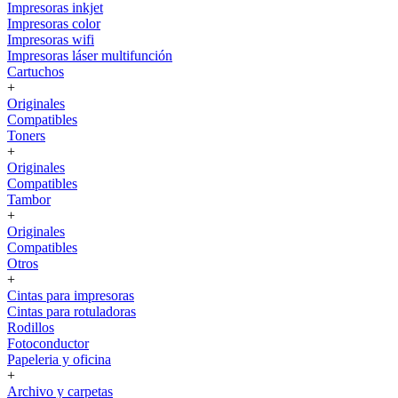
Impresoras inkjet
Impresoras color
Impresoras wifi
Impresoras láser multifunción
Cartuchos
+
Originales
Compatibles
Toners
+
Originales
Compatibles
Tambor
+
Originales
Compatibles
Otros
+
Cintas para impresoras
Cintas para rotuladoras
Rodillos
Fotoconductor
Papeleria y oficina
+
Archivo y carpetas