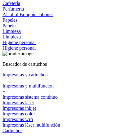
Cafetería
Perfumería
Alcohol
Botiquín
Jabones
Papeles
Papeles
Limpieza
Limpieza
Higiene personal
Higiene personal
Buscador de cartuchos
Impresoras y cartuchos
+
Impresoras y multifunción
+
Impresoras sistema continuo
Impresoras láser
Impresoras inkjet
Impresoras color
Impresoras wifi
Impresoras láser multifunción
Cartuchos
+