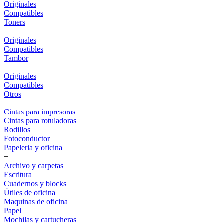
Originales
Compatibles
Toners
+
Originales
Compatibles
Tambor
+
Originales
Compatibles
Otros
+
Cintas para impresoras
Cintas para rotuladoras
Rodillos
Fotoconductor
Papeleria y oficina
+
Archivo y carpetas
Escritura
Cuadernos y blocks
Útiles de oficina
Maquinas de oficina
Papel
Mochilas y cartucheras