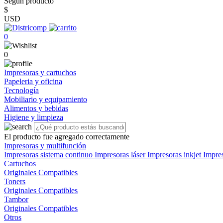
Según producto
$
USD
0
0
Impresoras y cartuchos
Papeleria y oficina
Tecnología
Mobiliario y equipamiento
Alimentos y bebidas
Higiene y limpieza
El producto fue agregado correctamente
Impresoras y multifunción
Impresoras sistema continuo
Impresoras láser
Impresoras inkjet
Impre
Cartuchos
Originales
Compatibles
Toners
Originales
Compatibles
Tambor
Originales
Compatibles
Otros