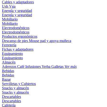
Cables y adaptadores
Usb
Vga
Energía y seguridad
Energía y seguridad
Mobiliario
Mobiliario
Electrodomésticos
Electrodomésticos
Productos ergonómicos
Descanso de pies
Mouse pad y apoya muñeca
Ferretería
Fichas y adaptadores
Equipamiento
Equipamiento
Almacén
Aderezos
Café
Infusiones
Yerba
Galletas
Ver más
Bebidas
Bebidas
Bazar
Servilletas y Cubiertos
Snacks y almacén
Snacks y almacén
Descartables
Descartables
Cafetería