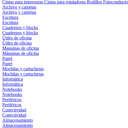
Cintas para impresoras
Cintas para rotuladoras
Rodillos
Fotoconducto
Archivo y carpetas
Archivo y carpetas
Escritura
Escritura
Cuadernos y blocks
Cuadernos y blocks
Útiles de oficina
Útiles de oficina
Maquinas de oficina
Máquinas de oficina
Papel
Papel
Mochilas y cartucheras
Mochilas y cartucheras
Informática
Informática
Notebooks
Notebooks
Periféricos
Periféricos
Conectividad
Conectividad
Almacenamiento
Almacenamiento