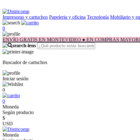
Impresoras y cartuchos
Papeleria y oficina
Tecnología
Mobiliario y e
0
ENVÍO GRATIS EN MONTEVIDEO ● EN COMPRAS MAYORES A $1.
Buscador de cartuchos
Iniciar sesión
0
0
Moneda
Según producto
$
USD
Moneda