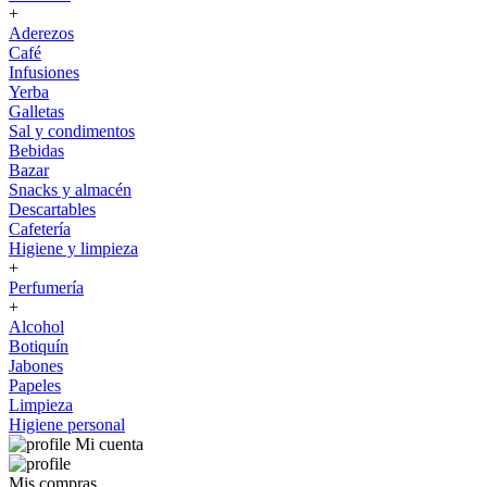
+
Aderezos
Café
Infusiones
Yerba
Galletas
Sal y condimentos
Bebidas
Bazar
Snacks y almacén
Descartables
Cafetería
Higiene y limpieza
+
Perfumería
+
Alcohol
Botiquín
Jabones
Papeles
Limpieza
Higiene personal
Mi cuenta
Mis compras